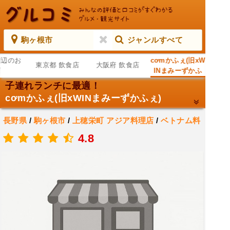
駒ヶ根市
ジャンルすべて
周辺のお
cơmかふぇ(旧xW
東京都 飲食店
大阪府 飲食店
店
INまみーずかふ
ぇ)
子連れランチに最適！
cơmかふぇ(旧xWINまみーずかふぇ)
長野県
/
駒ヶ根市
/
上穂栄町
アジア料理店
/
ベトナム料
理店
4.8
.