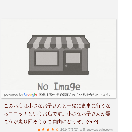
プロン(¥20)まで😭子どももパクパクちゅるちゅる
食べてくれるのでリピ確定🫧そして、大人のごは
んもおいしさボリューム間違いなし！ベトナム料
理には欠かせない、ナンプラーやスイートチリソ
ースなどの卓上調味料も揃っています😆食後のス
イーツやベトナムコーヒーでホッとするのも最高•
••大人のみの利用もできるので、ベトナム料理好
きさんにもおすすめのお店🇻🇳キッズスペースや
子ども椅子(キッズチェアにバンボまで！)、おむ
つ替え台も完備🙌テイクアウトも可能です◎スタ
ッフの方の接客も温かく、安心して食事ができる
お店でした〜💖
画像は著作権で保護されている場合があります。
このお店は小さなお子さんと一緒に食事に行くな
らココッ！というお店です。小さなお子さんが騒
ごうが走り回ろうがご自由にどうぞ。(^o^)
2024/7/5(金)
出典:www.google.com