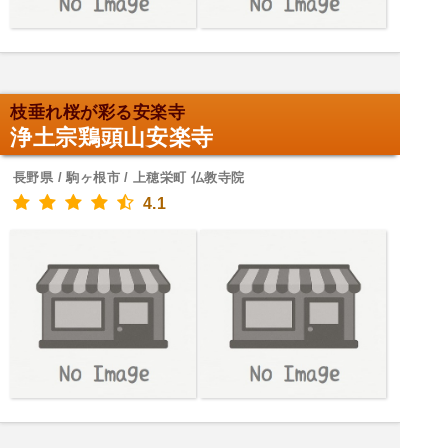
枝垂れ桜が彩る安楽寺
浄土宗鶏頭山安楽寺
長野県 / 駒ヶ根市 / 上穂栄町 仏教寺院
4.1