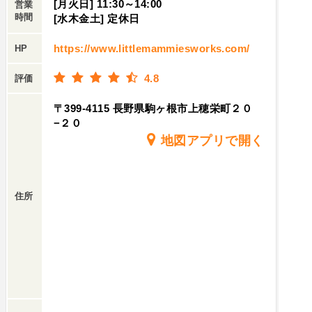
[月火日] 11:30～14:00
営業
時間
[水木金土] 定休日
https://www.littlemammiesworks.com/
HP
4.8
評価
〒399-4115 長野県駒ヶ根市上穂栄町２０
−２０
地図アプリで開く
住所