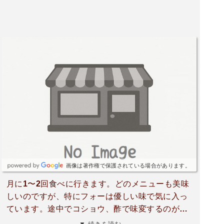
画像は著作権で保護されている場合があります。
月に1〜2回食べに行きます。どのメニューも美味
しいのですが、特にフォーは優しい味で気に入っ
ています。途中でコショウ、酢で味変するのが私
の定番です(お店の方に教えていただきました)。