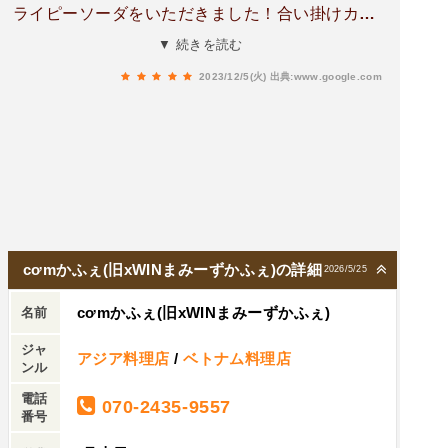
ライピーソーダをいただきました！合い掛けカレ
ーで火照った体に、ほろ苦いベトナムコーヒーと
▼ 続きを読む
バニラ・練乳の甘さが抜群のかき氷でクールダウ
2023/12/5(火)
出典:www.google.com
ンしました😆バインミー、フォー、キーマカレー
も美味しそうなので、また行こうと思います！
cơmかふぇ(旧xWINまみーずかふぇ)の詳細
2026/5/25
cơmかふぇ(旧xWINまみーずかふぇ)
名前
ジャ
アジア料理店
/
ベトナム料理店
ンル
電話
070-2435-9557
番号