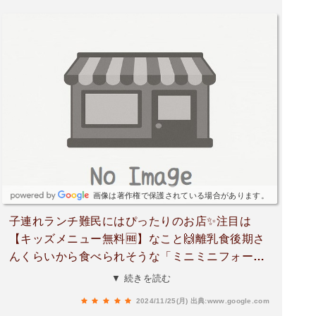
画像は著作権で保護されている場合があります。
子連れランチ難民にはぴったりのお店✨注目は
【キッズメニュー無料🆓】なこと🙌離乳食後期さ
んくらいから食べられそうな「ミニミニフォー」
や、小学生も大満足な「ランチプレート」などが
▼ 続きを読む
ありました。メンカッターや子ども用のコップや
2024/11/25(月)
出典:www.google.com
カトラリーの用意まで！あると嬉しい使い捨てエ