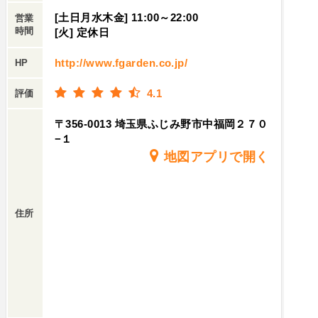
[土日月水木金] 11:00～22:00
営業
時間
[火] 定休日
http://www.fgarden.co.jp/
HP
4.1
評価
〒356-0013 埼玉県ふじみ野市中福岡２７０
−１
地図アプリで開く
住所