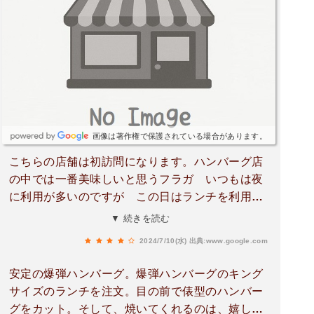
で、訪問前に公式ウェブサイトや店舗の情報を確
認すると良いでしょう。
画像は著作権で保護されている場合があります。
こちらの店舗は初訪問になります。ハンバーグ店
の中では一番美味しいと思うフラガ いつもは夜
に利用が多いのですが この日はランチを利用
爆弾チキンコンビランチをチョイス この組み合
▼ 続きを読む
わせ最高ですねぇ😆米が無限に食えるは大げさで
2024/7/10(水)
出典:www.google.com
すが おかわり無料のライス\u0026スープはいつ
来ても最高です🥰
安定の爆弾ハンバーグ。爆弾ハンバーグのキング
サイズのランチを注文。目の前で俵型のハンバー
グをカット。そして、焼いてくれるのは、嬉し