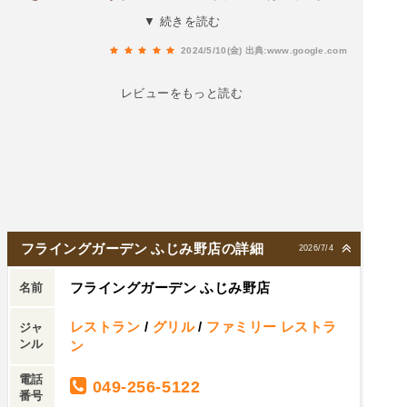
い。ソースも色々と選べるので、面白い。スープ
▼ 続きを読む
とライスは、おかわり無料。ライスの炊き加減が
2024/5/10(金)
出典:www.google.com
とってもよくて美味しかった。ありがたいのは、
駐車場が広いことだ。車が停めやすくて助かっ
レビューをもっと読む
た。また、お隣は、コンビニエンスストアなの
で、色々と助かる。
フライングガーデン ふじみ野店の詳細
2026/7/4
フライングガーデン ふじみ野店
名前
レストラン
/
グリル
/
ファミリー レストラ
ジャ
ンル
ン
電話
049-256-5122
番号