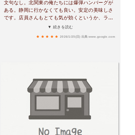
文句なし。北関東の俺たちには爆弾ハンバーグが
ある。静岡に行かなくても良い。安定の美味しさ
です。店員さんもとても気が効くというか、ライ
スやソースの追加の案内をちょうど良い時に聞き
▼ 続きを読む
に来てくれる。きっと食べ進んでいるところを見
2026/1/25(日)
出典:www.google.com
ているんでしょうね。日曜日の18:30頃に行きま
したが、待ち9組、15分位でした。回転も早いで
す。待ち時間がある時の注意は、結構ハンバーグ
の煙が来ますので、匂いが付いても良い服がお薦
めかもしれません。