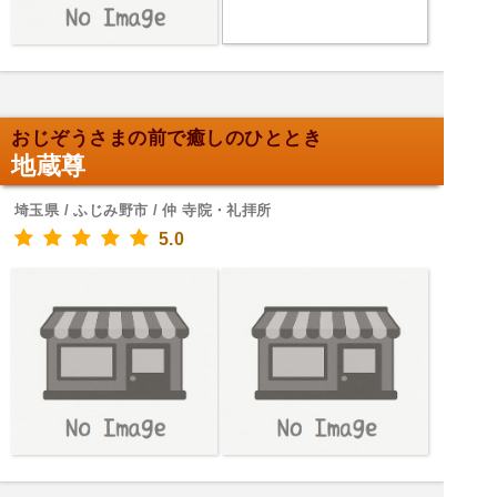
おじぞうさまの前で癒しのひととき
地蔵尊
埼玉県 / ふじみ野市 / 仲 寺院・礼拝所
5.0