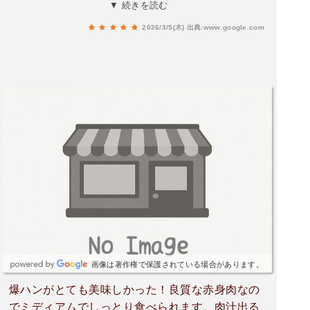
分。爆弾ハンバーグキングの和風ソースとガーリ
▼ 続きを読む
ック・ライスのセットを注文しました。逸る気持
2026/3/5(木)
出典:www.google.com
ちを抑えながら、大きめにカットした肉汁滴るハ
ンバーグを頬張りましたが至高の味わいでした。
美味しすぎて少し涙目になりながら夢中で食べま
したね…。フラガチキンもジューシーでしたし、
飲み放題のトマトスープも含めて大変美味しかっ
たです。ご馳走様でした。是非また来店したいと
思います😊
画像は著作権で保護されている場合があります。
爆ハンがとても美味しかった！良質な赤身肉なの
でミディアムでしっとり食べられます。肉汁出る