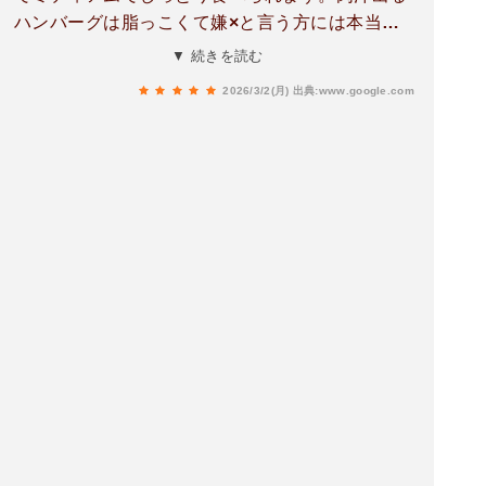
ハンバーグは脂っこくて嫌×と言う方には本当に
オススメです。こおゆう赤身の肉汁出ないハンバ
▼ 続きを読む
ーグが大好き。にんにくソースが食欲を増し、ラ
2026/3/2(月)
出典:www.google.com
イスがおかわりできるのも最高です。また食べた
い爆ハン！