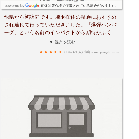
画像は著作権で保護されている場合があります。
他県から初訪問です。埼玉在住の親族におすすめ
され連れて行っていただきました。『爆弾ハンバ
ーグ』という名前のインパクトから期待がふくら
みます。少し早めの夕飯だったので待つことなく
▼ 続きを読む
着席できました。注文し、運ばれてきたハンバー
2025/4/1(火)
出典:www.google.com
グはスタッフさんが半分に切り鉄板に押し付けて
くれます。熱々の鉄板に肉汁やソースが弾ける様
子は迫力満点‼ハンバーグは肉感があってソース
はもちろんハンバーグ自体おいしく、添えてある
じゃがいももとってもおいしかったです。コーン
スープは濃厚で大好きな味でした。『爆弾ハンバ
ーグ』期待以上でした🙂