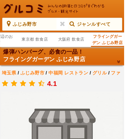
ふじみ野市
ジャンルすべて
周辺のお
フライングガー
東京都 飲食店
大阪府 飲食店
店
デン ふじみ野店
爆弾ハンバーグ、必食の一品！
フライングガーデン ふじみ野店
埼玉県
/
ふじみ野市
/
中福岡
レストラン
/
グリル
/
ファ
ミリー レストラン
4.1
.