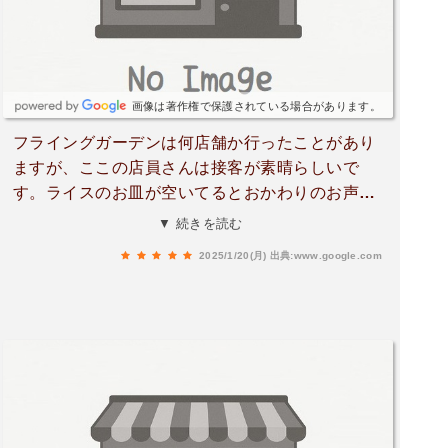
画像は著作権で保護されている場合があります。
フライングガーデンは何店舗か行ったことがあり
ますが、ここの店員さんは接客が素晴らしいで
す。ライスのお皿が空いてるとおかわりのお声が
けをしていただけますし、その際に水が少ないと
▼ 続きを読む
ライスと一緒に持ってきてくださいました。気配
2025/1/20(月)
出典:www.google.com
りに感動です。待ってる方がいるほど混んでいて
も対応が変わらないところが有り難いです。もち
ろん食事も美味しいです！！