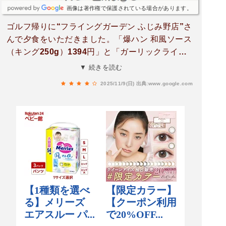
画像は著作権で保護されている場合があります。
ゴルフ帰りに“フライングガーデン ふじみ野店”さ
んで夕食をいただきました。「爆ハン 和風ソース
（キング250g）1394円」と「ガーリックライス 4
84円」「アサヒスーパードライ（生中ジョッキ）
▼ 続きを読む
594円」をいただきました。店員さんが目の前で
2025/11/9(日)
出典:www.google.com
ジュウジュウ仕上げ焼きをしてくれます。少し赤
みを残したミディアムがおすすめらしいですが苦
手な人は店員さんに言えば調整してくれるみたい
です。玉ねぎと大根たっぷりの和風醤油ソースで
さっぱり美味しくいただきました。ソースが足り
なければ追加ソースできるみたいです。ガーリッ
クライスとの相性は抜群でした。ごちそうさまで
した！