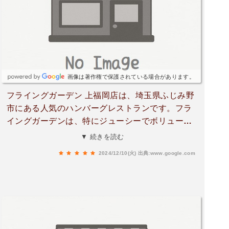
画像は著作権で保護されている場合があります。
フライングガーデン 上福岡店は、埼玉県ふじみ野
市にある人気のハンバーグレストランです。フラ
イングガーデンは、特にジューシーでボリューム
満点なハンバーグが特徴で、その焼き上がりにこ
▼ 続きを読む
だわり、鉄板で提供されるスタイルが魅力です。
2024/12/10(火)
出典:www.google.com
また、サラダバーやライス、スープなどが食べ放
題となっており、リーズナブルな価格で満足感の
高い食事が楽しめるのも特徴です。ファミリーや
グループでの利用にも人気があり、ランチやディ
ナーの時間帯に多くの人が訪れます。具体的な住
所や営業時間は店舗ごとに異なる場合があるの