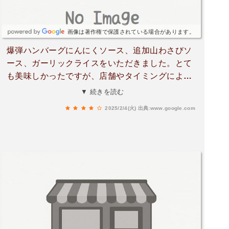
画像は著作権で保護されている場合があります。
爆弾ハンバーグにんにくソース、追加山わさびソ
ース、ガーリックライスをいただきました。とて
も美味しかったですが、店舗やタイミングによっ
て幅はあると思いますが、個人的には『さわや
▼ 続きを読む
か』と比べるとクオリティは少し落ちるかな、と
2025/2/4(火)
出典:www.google.com
感じました。