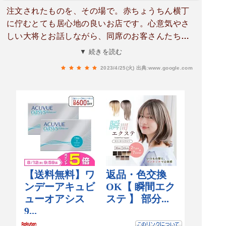
注文されたものを、その場で。赤ちょうちん横丁
に佇むとても居心地の良いお店です。心意気やさ
しい大将とお話しながら、同席のお客さんたちと
語らいながら、リーズナブルで手間のかかった美
▼ 続きを読む
味しいおつまみをいただけます。看板メニュー、
2023/4/25(火)
出典:www.google.com
鯖の刺身とお寿司とどちらもいただきましたが甲
乙付け難く。でも、お寿司は食べたほうが良いで
す。感動します。他にも、大将御自ら採取した行
者にんにくや、殻ごと食べるうずら卵の串などこ
こでしか食べられないメニューもあれこれ。