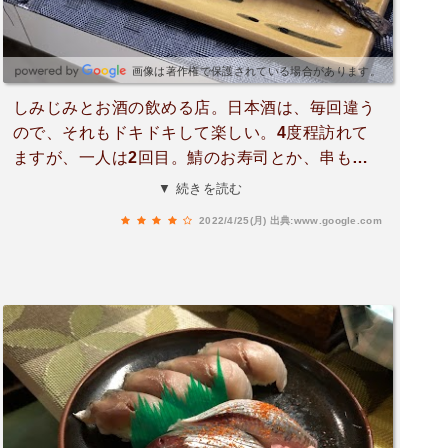
画像は著作権で保護されている場合があります。
しみじみとお酒の飲める店。日本酒は、毎回違う
ので、それもドキドキして楽しい。4度程訪れて
ますが、一人は2回目。鯖のお寿司とか、串も
色々美味しい。大きな豚バラの塊から直接切り出
▼ 続きを読む
して、豚串を作ってくれたのも、なるほどと学び
2022/4/25(月)
出典:www.google.com
になった。毎回違うお通しも、楽しみです。店主
さんも、暖かくお話も人生経験豊富そうでために
なる。通になると、他にも裏メニューがありそ
う。一人で入っても、友達とワイワイでも楽しい
お店です。