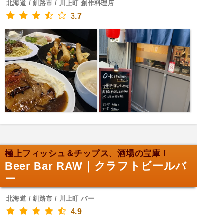
北海道 / 釧路市 / 川上町 創作料理店
3.7
極上フィッシュ＆チップス、酒場の宝庫！
Beer Bar RAW｜クラフトビールバ
ー
北海道 / 釧路市 / 川上町 バー
4.9