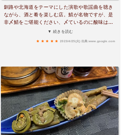
釧路や北海道をテーマにした演歌や歌謡曲を聴き
ながら、酒と肴を楽しむ店。鯖が名物ですが、是
非〆鯖をご堪能ください、〆ているのに酸味はな
く、鯖の旨味が引き立つ逸品！他、マスターにお
▼ 続きを読む
すすめを尋ねながら楽しむと良いでしょう。お店
2023/4/25(火)
出典:www.google.com
は屋台サイズ、最大6人でぎゅうぎゅう、予約が
必須になりつつある店です。マスターの人柄に惹
かれて全国から常連が足を運んでいます。釧路や
北海道の演歌や歌謡曲ばかり流れています。酒を
片手に耳を傾けてください。ノストラジックな時
間が流れますよ。