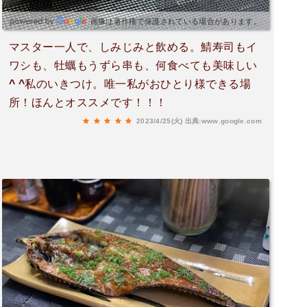
画像は著作権で保護されている場合があります。
マスター一人で、しみじみと飲める。鯖寿司もイ
ワシも、牡蠣もうずら串も、何食べても美味しい
^ ^私のいきつけ。唯一私がおひとり様できる場
所！ほんとオススメです！！！
2023/4/25(火)
出典:www.google.com