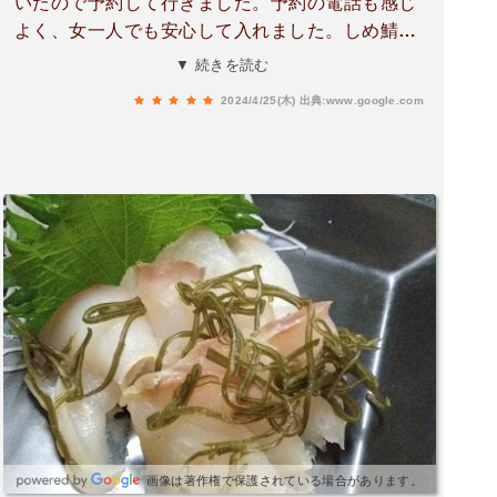
いたので予約して行きました。予約の電話も感じ
よく、女一人でも安心して入れました。しめ鯖や
北寄貝、本当に美味しかったです。他にもいろい
▼ 続きを読む
ろおすすめを出してくれました。早い時間だった
2024/4/25(木)
出典:www.google.com
ので他にお客さんがいなくて、大将と楽しくお喋
りできたのも良い思い出です。
画像は著作権で保護されている場合があります。