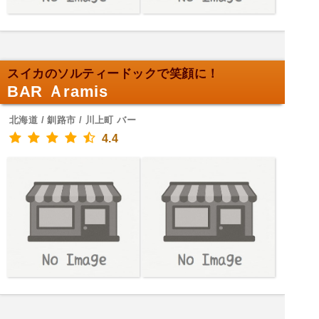
スイカのソルティードックで笑顔に！
BAR Ａramis
北海道 / 釧路市 / 川上町 バー
4.4