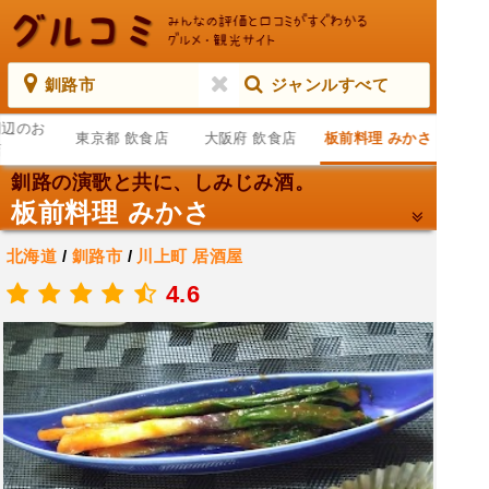
釧路市
ジャンルすべて
周辺のお
東京都 飲食店
大阪府 飲食店
板前料理 みかさ
店
釧路の演歌と共に、しみじみ酒。
板前料理 みかさ
北海道
/
釧路市
/
川上町
居酒屋
.
4.6