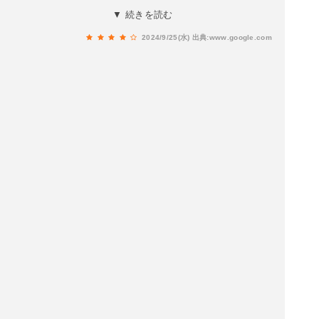
精込めた手料理で温かみを感じます。これほど美
▼ 続きを読む
味しくお酒を飲める店もそうないですね。もちろ
2024/9/25(水)
出典:www.google.com
ん一人でふらっと入っても釧路でのいい思い出の
1ページになるお店だと個人的には思います。