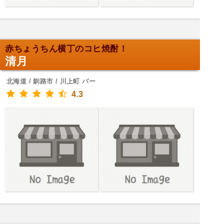
赤ちょうちん横丁のコヒ焼酎！
清月
北海道 / 釧路市 / 川上町 バー
4.3