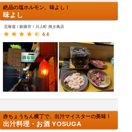
絶品の塩ホルモン、味よし！
味よし
北海道 / 釧路市 / 川上町 焼き鳥店
4.4
赤ちょうちん横丁で、出汁マイスターの美味！
出汁料理・お酒 YOSUGA