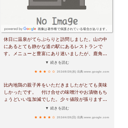
画像は著作権で保護されている場合があります。
休日に温泉がてらぶらりと訪問しました。山の中
にあるとても静かな道の駅にあるレストランで
す。メニューと豊富にあり迷いましたが、鹿角産
ポークカツカレーをと親子丼にしました。カツの
▼ 続きを読む
お肉揚げてるけどサッパリしたお肉で食べやすか
2024/8/28(水)
出典:www.google.com
ったです。また是非立ち寄りたいと思います。
比内地鶏の親子丼をいただきましたがとても美味
しかったです。 付け合せの味噌汁やお漬物もち
ょうどいい塩加減でした。少々値段が張ります
が、それに見合ったモノを楽しめるかと思いま
▼ 続きを読む
す。
2024/4/28(日)
出典:www.google.com