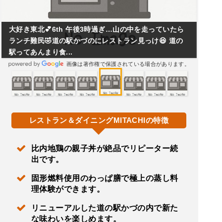
大好き東北💕6th 午後3時過ぎ…山の中を走っていたら
ランチ難民🤣道の駅かづのにレストラン見っけ😆 道の
駅ってあんまり食...
画像は著作権で保護されている場合があります。
レストラン＆ダイニングMITACHIの特徴
比内地鶏の親子丼が絶品でリピーター続
出です。
固形燃料使用のわっぱ膳で極上の蒸し料
理体験ができます。
リニューアルした道の駅かづの内で新た
な味わいを楽しめます。