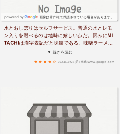
画像は著作権で保護されている場合があります。
水とおしぼりはセルフサービス。普通の水とレモ
ン入りを選べるのは地味に嬉しい点だ。因みにMI
TACHIは漢字表記だと味館である。味噌ラーメン
を注文した。観光地的な価格の上乗せは「やや」
▼ 続きを読む
程度の感覚。値段相応より少し上の味であった。
2024/10/28(月)
出典:www.google.com
周囲の選択肢の少なさを考えれば、良心的な価格
設定だと思われる。