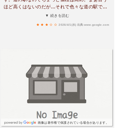
ほど高くはないのだが…それで色々な道の駅でや
られて来た経験上ここもそれなのかな？っと思っ
▼ 続きを読む
て頼んだ味噌ラーメンがなかなか美味かった。チ
2026/4/1(水)
出典:www.google.com
ャーシューが八幡平ポークで柔らかいけど食べ応
えのあるやつ。家でも八幡平ポークを直売所で買
ってきて常食してるけどやっぱり美味い！桃豚も
あるし鹿角の人はいい肉食べれる。麺はあまり縮
れてない中太でもうちょい縮れてた方が良いか
な？フライドガーリックがのってて少しニンニク
臭がすりおろしニンニク何かがあればもっと美味
いと思うけどレストランだから仕方ない。色々な
メニューがあるから今度家族で行こう。
画像は著作権で保護されている場合があります。