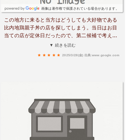
画像は著作権で保護されている場合があります。
この地方に来ると当方はどうしても大好物である
比内地鶏親子丼の店を探してしまう。当日はお目
当ての店が定休日だったので、第二候補で考えて
いた道の駅で親子丼を頂くこととした。しかし最
▼ 続きを読む
近の道の駅の進化は凄い、ひと昔前は道の駅の食
2025/3/28(金)
出典:www.google.com
事といったらやむを得ずの感だったが、今では積
極的に行きたくなる食堂が激増中だ。注文してし
ばし待っていると、来ました比内地鶏親子丼！ 早
速パクリ、うん比内地鶏特有の歯応えかつ涌き出
る旨味。卵閉じも濃厚で旨味タップリで、あっと
いう間に完食、しっかりと堪能できた。