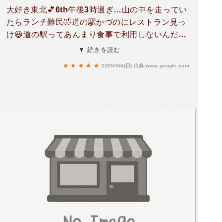
大好き東北💕6th午後3時過ぎ…山の中を走ってい
たらランチ難民🤣道の駅かづのにレストラン見っ
け😆道の駅ってあんまり食事で利用しないんだけ
ど…お腹ペコペコ💦名物きりたんぽ✨や比内地鶏
▼ 続きを読む
✨がありました🌱 美味しかった〜っレモン水🍋
2025/5/4(日)
出典:www.google.com
を選べるのも嬉しいポイントです🎵店員さんの接
客もお店の雰囲気も良かったです💖