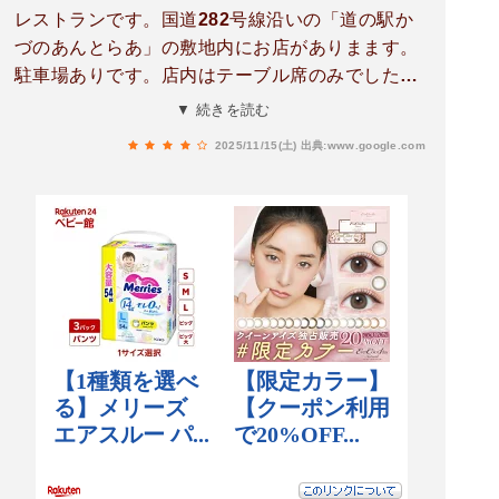
レストランです。国道282号線沿いの「道の駅か
づのあんとらあ」の敷地内にお店がありまます。
駐車場ありです。店内はテーブル席のみでした。
おやつを食べに訪れました。メニューは、秋田の
▼ 続きを読む
ご当地グルメのメニューや通常の定食、麺類、一
2025/11/15(土)
出典:www.google.com
品料理、デザートメニューなど豊富にありまし
た。「ショコラアイス」をいただきました。チョ
コチップのアイスに季節の果物のジャムが添えら
れていました。チョコの甘みと果物の酸味を感じ
られて美味しかったです。スプーンがスコップの
形になっていて可愛かったです。店員さんの接客
も笑顔で明るくよかったです。メニューが豊富に
ありますし、ご当地グルメも楽しめるのでオスス
メです。