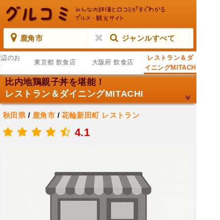
鹿角市
ジャンルすべて
周辺のお
レストラン＆ダ
東京都 飲食店
大阪府 飲食店
店
イニングMITACH
I
比内地鶏親子丼を堪能！
レストラン＆ダイニングMITACHI
秋田県
/
鹿角市
/
花輪新田町
レストラン
.
4.1