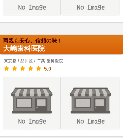
両親も安心、信頼の味！
大嶋歯科医院
東京都 / 品川区 / 二葉 歯科医院
5.0