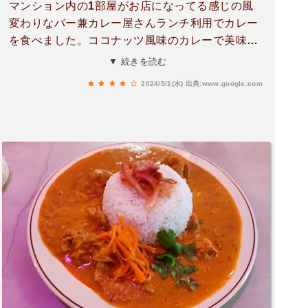
マンション内の1部屋がお店になってる感じの風
変わりなバー兼カレー屋さんランチ利用でカレー
を食べました。ココナッツ風味のカレーで美味し
いです。大盛りにしたけど、量はちょい少なめか
▼ 続きを読む
も。風変わりなドリンクも楽しめます。
2024/5/1(水)
出典:www.google.com