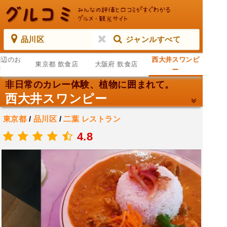
品川区
ジャンルすべて
周辺のお
西大井スワンピ
東京都 飲食店
大阪府 飲食店
店
ー
非日常のカレー体験、植物に囲まれて。
西大井スワンピー
東京都
/
品川区
/
二葉
レストラン
.
4.8