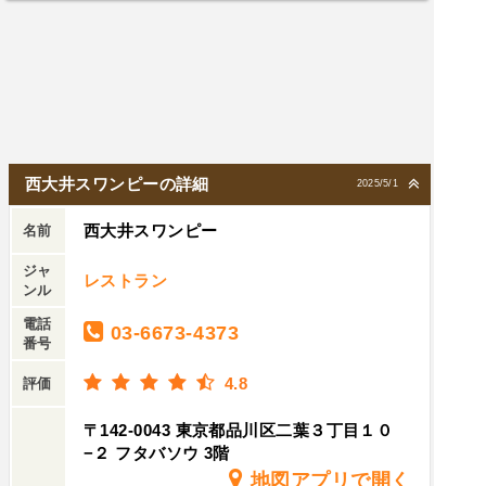
西大井スワンピーの詳細
2025/5/1
西大井スワンピー
名前
ジャ
レストラン
ンル
電話
03-6673-4373
番号
4.8
評価
〒142-0043 東京都品川区二葉３丁目１０
−２ フタバソウ 3階
地図アプリで開く