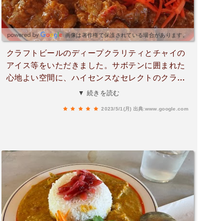
画像は著作権で保護されている場合があります。
クラフトビールのディープクラリティとチャイの
アイス等をいただきました。サボテンに囲まれた
心地よい空間に、ハイセンスなセレクトのクラフ
トビールに圧巻！アイスもとても美味しく、感度
▼ 続きを読む
の高い人を惹き付ける要素が満載なお店です。次
2023/5/1(月)
出典:www.google.com
回は屋上も堪能しつつ、ご飯ものもいただきたい
と思います。