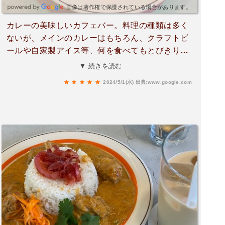
画像は著作権で保護されている場合があります。
カレーの美味しいカフェバー。料理の種類は多く
ないが、メインのカレーはもちろん、クラフトビ
ールや自家製アイス等、何を食べてもとびきり美
味しい。入り方が少しトリッキー(※後述)なのでハ
▼ 続きを読む
ードルが高いように見えて、中に入れば落ち着い
2024/5/1(水)
出典:www.google.com
た居心地の良いお店。白基調のモダンな部屋には
植物がいろいろと飾ってあって面白い。運が良け
ればオーナーが植物の話をしてくれる。ちなみに
私のお気に入りはチャイアイス。ぜひ食べてみて
ほしい。(※入るには、１F玄関のインターホンで3
01号室を押してオートロックを開けてもらう)