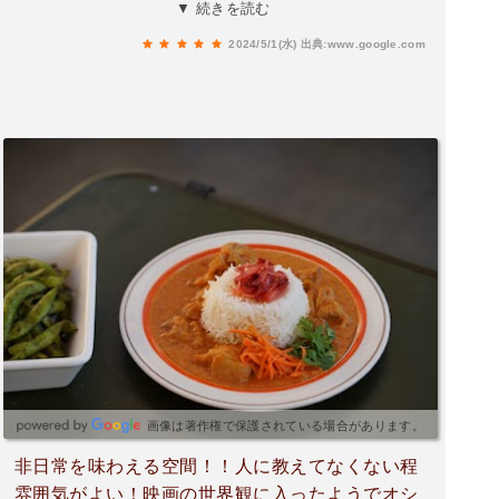
してみたいですが今回はチキンカレーなのかな。
▼ 続きを読む
これがマジで激旨でした！また、手羽先みたいな
2024/5/1(水)
出典:www.google.com
バッファローチキンも食べましたがそれも旨く。
初めて食べる味で初めてこれは美味いっと思いま
した。私は遠方ですが通う価値あると思いまし
た。
画像は著作権で保護されている場合があります。
非日常を味わえる空間！！人に教えてなくない程
雰囲気がよい！映画の世界観に入ったようでオシ