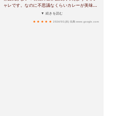
ャレです。なのに不思議なくらいカレーが美味し
い、、、、、表参道とかにあれば行列ができるク
▼ 続きを読む
オリティーです。なぜ、この立地にしたのが気に
2024/5/1(水)
出典:www.google.com
なる…！