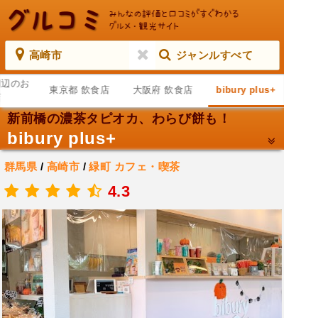
高崎市
ジャンルすべて
周辺のお
東京都 飲食店
大阪府 飲食店
bibury plus+
店
新前橋の濃茶タピオカ、わらび餅も！
bibury plus+
群馬県
/
高崎市
/
緑町
カフェ・喫茶
.
4.3