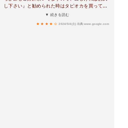
し下さい』と勧められた時はタピオカを買ってし
まったので、次回はわらび餅を試したい！！と思
▼ 続きを読む
い、こちらの店舗で飲むわらび餅黒糖ミルクを頼
2024/5/4(土)
出典:www.google.com
みました。(主人は抹茶味) めちゃくちゃ美味し
かったです！！初めてタピオカ飲んだ時も美味し
くて感動しましたが、今回のわらび餅も最高～
～！！ 某有名店のわらび餅も飲んでみました
が、クリームが多くて最後には少しくどくなりま
した。好みの問題もあると思いますが、私は断然
ビブリー派です。 わらび餅の固さも丁度良く、
クリームの量も多すぎず軽めで全体的にバランス
が良いと思いました。このまま続けて欲しいで
す！！