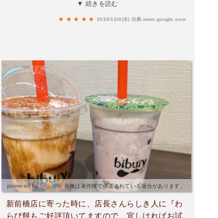
も丁寧で素晴らしくまた来店したいと思います☺️
▼ 続きを読む
2024/12/4(水)
出典:www.google.com
画像は著作権で保護されている場合があります。
新前橋店に寄った時に、店長さんらしき人に『わ
らび餅もご好評頂いてますので、宜しければお試