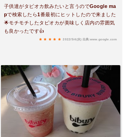
子供達がタピオカ飲みたいと言うのでGoogle ma
pで検索したら1番最初にヒットしたので来ました
🌟モチモチしたタピオカが美味しく店内の雰囲気
も良かったです👍
2022/5/4(水)
出典:www.google.com