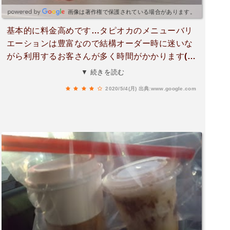
画像は著作権で保護されている場合があります。
基本的に料金高めです…タピオカのメニューバリ
エーションは豊富なので結構オーダー時に迷いな
がら利用するお客さんが多く時間がかかります(^
^;フレッシュジュースはグァバが好きです(^-^)
▼ 続きを読む
2020/5/4(月)
出典:www.google.com