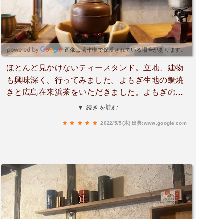
画像は著作権で保護されている場合があります。
ほとんど見かけないティースタンド。立地、建物
も興味深く、行ってみました。よもぎ生地の鯛焼
きと広島在来浜茶をいただきました。よもぎの風
味と、浜茶の青っぽい感じがとても合いました。
▼ 続きを読む
和紅茶も絶妙なバランスで紅茶、お茶の雰囲気が
2022/5/5(木)
出典:www.google.com
ありました。特別な雰囲気のティースタンドでし
た！