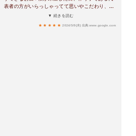
表者の方がいらっしゃってて思いやこだわり、考
えなど興味深くて面白いお話を聞きながらのんび
▼ 続きを読む
りと楽しむことが出来ました☺️またぜひとも行き
2024/5/9(木)
出典:www.google.com
たいところです！