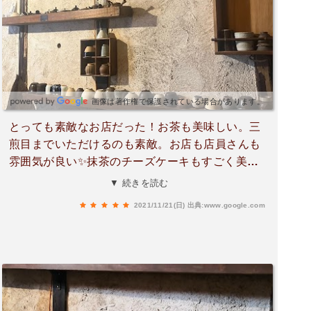
画像は著作権で保護されている場合があります。
とっても素敵なお店だった！お茶も美味しい。三
煎目までいただけるのも素敵。お店も店員さんも
雰囲気が良い✨抹茶のチーズケーキもすごく美味
しかった😍茶花茶とも合う。駐車場は無し、店内
▼ 続きを読む
は狭め。一階に2組5人までだった気がする。2階
2021/11/21(日)
出典:www.google.com
席はテラス席があるとのこと。階段は急なので注
意が必要。テイクアウトも可能。基本は土日祝の
みの営業、現在は試験的に月金？の可能日も開け
ることがあるらしい。夏には茶ビールの販売もあ
るかもしれないらしい。次回は二階にも行ってみ
たい✨