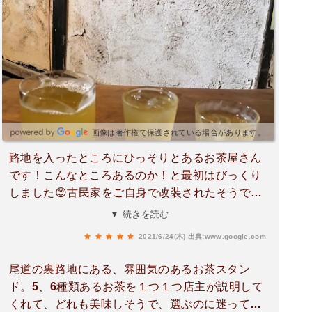
画像は著作権で保護されている場合があります。
路地を入ったところにひっそりとあるお茶屋さん
です！こんなところあるのか！と最初はびっくり
しました😊古民家をご自身で改装されたそうで、
とても雰囲気のあるカフェでした。煎茶とアイス
▼ 続きを読む
のセットをいただきました。お茶は5種類ほどか
2021/6/24(木)
出典:www.google.com
ら選べます。アイスは濃厚でおいしかったです！
尾道の裏路地にある、雰囲気のあるお茶スタン
ド。5、6種類あるお茶を１つ１つ店主が説明して
くれて、どれも美味しそうで、選ぶのに迷ってし