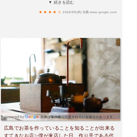
のも楽しみ方のひとつですね♡店内は薄暗く…不
▼ 続きを読む
思議な世界観……1階で注文・精算を済ませたら
2024/5/9(木)
出典:www.google.com
急な階段を上がり2階へ💨狭いながらも、落ち着
ける場所でした✨
画像は著作権で保護されている場合があります。
広島でお茶を作っていることを知ることが出来る
すてきなお店✨️僕が来店した日、作り手である代