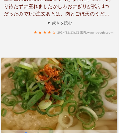
り待たずに座れましたかしわおにぎりが残り1つ
だったので1つ注文あとは、肉とごぼ天のうど
ん、いなり寿司を注文しました注文から提供まで
▼ 続きを読む
は3分程度ですからねカップラーメンより早い気
2024/11/13(水)
出典:www.google.com
がしましたw柔らかくツルッとしてる麺としっか
り出汁の効いた汁が激ウマですごぼ天と衣が汁を
吸ってまた旨し！博多のうどんを食べたい方は、
こちらが一番かもです。