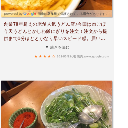
画像は著作権で保護されている場合があります。
創業70年超えの老舗人気うどん店♪今回は肉ごぼ
う天うどんとかしわ飯にぎりを注文！注文から提
供まで1分ほどとかなり早いスピード感。届いた
うどんは、透き通った和風出汁と、博多名物のフ
▼ 続きを読む
ワッフワ柔らかい麺。茹で置きしてあるためたっ
2024/5/13(月)
出典:www.google.com
ぷり汁を吸い込んでフワッフワの食感がたまりま
せん。出汁は昆布や鰹節などが効いたほんのり甘
い出汁。トッピングのごぼう天は、丸型のごぼう
天で、薄く切られたごぼうがまばらに入っていま
す。しっかりごぼうのシャキシャキ感や風味が感
じれて美味しい。肉もほんのりと味がついてお
り、出汁に肉の旨味も溶け込んで、安定感抜群の
味でした。かしわ飯おにぎりも、大きめの具材が
たっぷり入っており、ほんのり甘めの味つけが、
うどんのお供に抜群でした😄