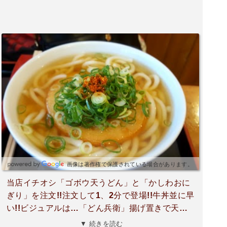
画像は著作権で保護されている場合があります。
当店イチオシ「ゴボウ天うどん」と「かしわおに
ぎり」を注文!!注文して1、2分で登場!!牛丼並に早
い!!ビジュアルは…「どん兵衛」揚げ置きで天か
すはふにゃ②…5枚乗ってるごぼうは乾燥しかぴ
▼ 続きを読む