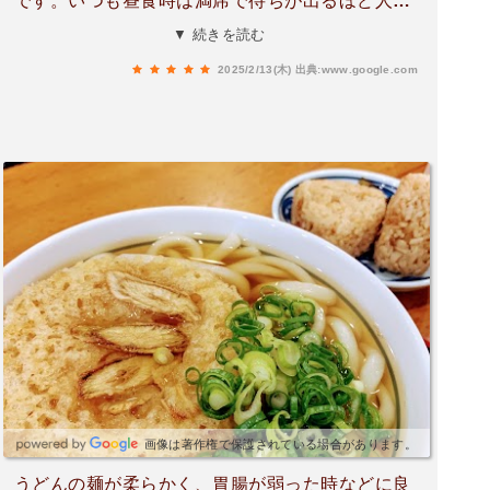
です。いつも昼食時は満席で待ちが出るほど人気
店です。人気の「肉ごぼう天うどん」美味しかっ
▼ 続きを読む
たです😋ごぼう天が丸くて出汁にとけて程よくな
2025/2/13(木)
出典:www.google.com
ります。うどんは特徴的なぶよんぶよんで柔らか
いです☺️箸で掴むとぶちぶちちぎれるほどです。
コシが強いのも好きですがこれも大好きです。店
内は温かみのある雰囲気でほっこりします✨えび
天や冷たいうどんも食べてみたいと思います。
画像は著作権で保護されている場合があります。
うどんの麺が柔らかく、胃腸が弱った時などに良