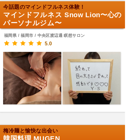
今話題のマインドフルネス体験！
マインドフルネス Snow Lion〜心の
パーソナルジム〜
福岡県 / 福岡市 / 中央区渡辺通 瞑想サロン
5.0
梅冷麺と愉快な出会い
韓国料理 MUGEN