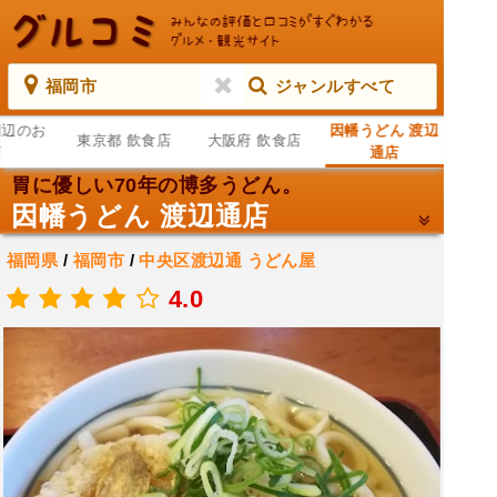
福岡市
ジャンルすべて
周辺のお
因幡うどん 渡辺
東京都 飲食店
大阪府 飲食店
店
通店
胃に優しい70年の博多うどん。
因幡うどん 渡辺通店
福岡県
/
福岡市
/
中央区渡辺通
うどん屋
.
4.0