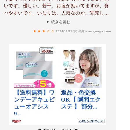
いです。優しい。若干、お塩が効いてますが、食
べやすいです。いなりは、人気なのか、完売して
いましたので、かしわ握りにしました。ごぼう天
▼ 続きを読む
もラスト１個でしたので、食べれて良かった。お
2024/11/13(水)
出典:www.google.com
母さん達と、店長さんがあうんの呼吸で提供して
らっしゃって、懐かしさがあり、ホッとするお店
です。また、時々行きたいです。