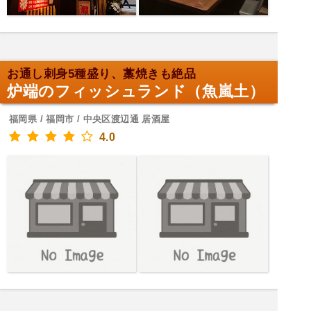
お通し刺身5種盛り、藁焼きも絶品
炉端のフィッシュランド（魚嵐土）
福岡県 / 福岡市 / 中央区渡辺通 居酒屋
4.0