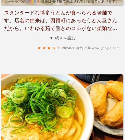
画像は著作権で保護されている場合があります。
スタンダードな博多うどんが食べられる老舗で
す。店名の由来は、因幡町にあったうどん屋さん
だから。いわゆる茹で置きのコシがない柔麺なの
で、讃岐系のコシが強いうどんが好きな方にはお
▼ 続きを読む
すすめできません。忙しい博多商人に支持されて
2024/7/13(土)
出典:www.google.com
いるうどんなので、提供時間はかなり早いです。
天ぷらは、どん兵衛に入っているような、天かす
を丸い形に整えたもので、あまりおすすめできま
せん。いつも丸天とか肉をを頼んでいます。