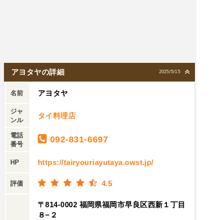
アヨタヤの詳細
2025/5/15
アヨタヤ
名前
ジャ
タイ料理店
ンル
電話
092-831-6697
番号
https://tairyouriayutaya.owst.jp/
HP
4.5
評価
〒814-0002 福岡県福岡市早良区西新１丁目
８−２