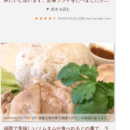
みたいと思います。定番ランチをたべましたが、
麺の単品も美味しそうです。1人でのランチにも
▼ 続きを読む
いいし、カップルも良いお店でした。お店の方の
2025/3/15(土)
出典:www.google.com
笑顔が素敵です。
画像は著作権で保護されている場合があります。
福岡で美味しいソムタムが食べれるとの事で、ラ