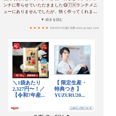
ンチに寄らせていただきました😋🇹🇭ランチメニ
ューにありませんでしたが、快く作ってくれまし
た！とても美味しかったです。次回は辛さUPでい
▼ 続きを読む
ただきたいと思います👍
2024/11/15(金)
出典:www.google.com