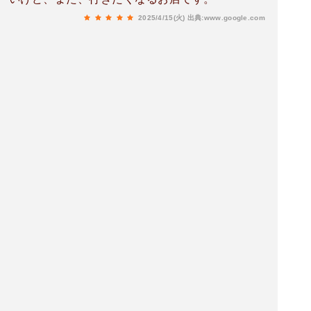
ことで、センレック（米の細め平麺）だった。ト
ッピングの揚げ麺はなし。カレーはマイルド。や
2025/4/15(火)
出典:www.google.com
さしい美味しさ。タイでもレアな料理なのに、め
ちゃ人気で、なにかメディアで紹介されたのか、
ほとんどのお客さんがオーダーされていたのでび
っくり！イカのライム炒めや、パッタイはかなり
レベル高いです！タイ料理好きだし、日本人は、
タイ行ってる人多いと思うので、マイルドもアリ
だけど、もっとリアルタイ料理でもイケると思う
のでぜひ頑張ってもらいたいです！