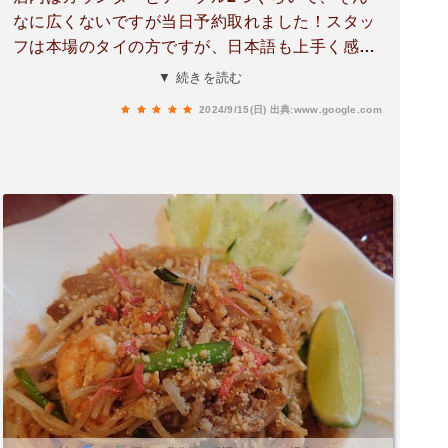
なに広くないですが当日予約取れました！スタッ
フは本場のタイの方ですが、日本語も上手く感じ
もいいですぼんじりの焼き鳥カオソーイ タイ風
▼ 続きを読む
カレーラーメン 新感覚2種類の麺が美味しい😋
2024/9/15(日)
出典:www.google.com
タイの焼飯ガーイヤーン 鶏肉焼いた物全部美味
しかった✨日本人にも食べやすい味付けですお酒
も充実していて、全体的にコスパもいいです西新
でタイ料理食べたい時はおすすめです♪