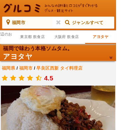
福岡市
ジャンルすべて
周辺のお
東京都 飲食店
大阪府 飲食店
アヨタヤ
店
福岡で味わう本格ソムタム。
アヨタヤ
福岡県
/
福岡市
/
早良区西新
タイ料理店
.
4.5