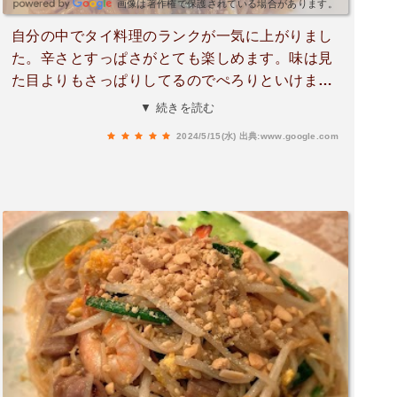
画像は著作権で保護されている場合があります。
自分の中でタイ料理のランクが一気に上がりまし
た。辛さとすっぱさがとても楽しめます。味は見
た目よりもさっぱりしてるのでぺろりといけま
す。ビールも飲みやすかったです。タイ料理好き
▼ 続きを読む
な人が増える理由もよくわかります。とても満足
2024/5/15(水)
出典:www.google.com
です。