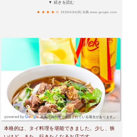
つけたお店。ほぼ事前情報なしで、縁があれは入
▼ 続きを読む
れるだろうと予約なしで行ってみた。予約で埋ま
2025/4/24(木)
出典:www.google.com
りそうだったがなんとかカウンター席に入れた。
まだ18:30くらいだったが、もうお客さんも多く
テーブル席は予約済みということだった。どうや
ら人気のようです！ワタシは、Googleマップでち
らっと見た「カオソーイ」という料理があったの
で決めたのだ。カオソーイとは、本国タイでもレ
アでイサーン地方料理で一言でいうと、カレー
麺。縮れ麺と茹で麺と、揚げたものが上にトッピ
ングされてある、以前バンコクで散々探したも見
つからず、最終的にドンムアン空港のフードコー
トでひっそり見つけ食べてウマかった思い出があ
る。生春巻きソムタムカオソーイパッタイイカの
ライム炒めをオーダータイ人2人で営業されてい
て、とても元気で感じがいい。料理は多少日本人
画像は著作権で保護されている場合があります。
の味覚に寄せててマイルドな味（辛さ控えめ）目
本格的は、タイ料理を堪能できました。少し、狭
的のカオソーイは、その日は麺が売り切れという
いけど、また、行きたくなるお店です。