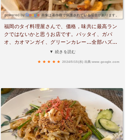
画像は著作権で保護されている場合があります。
福岡のタイ料理屋さんで、価格，味共に最高ラン
クではないかと思うお店です。パッタイ、ガパ
オ、カオマンガイ、グリーンカレー…全部ハズレ
無しです。中でもおすすめなのが夜限定メニュー
▼ 続きを読む
のカオソーイ(960円)。茹で麺と揚げ麺の両方が味
2024/5/15(水)
出典:www.google.com
わえるこのチェンマイ名物カレーラーメンは作る
のがまぁまぁ面倒でそもそも提供してくれるお店
が少ないので、頂けるここのお店はかなり貴重で
す。味も素晴らしかったです。ココナッツミルク
の甘味と、カレースパイスの複雑な辛味と香り、
鶏ひき肉のコクと旨味。スープまで完食できま
す。揚げ麺が最初はサクサクしているのが、スー
プを吸ってだんだんシナっとなるのも食感が変わ
って面白いです。ランチ時はもちろん、ディナー
時も満席なことが多いです。お店のタイ人の方も