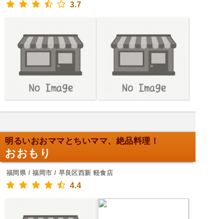
3.7
明るいおおママとちいママ、絶品料理！
おおもり
福岡県 / 福岡市 / 早良区西新 軽食店
4.4