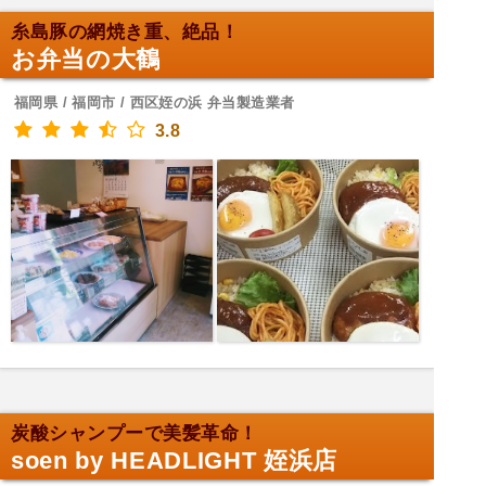
糸島豚の網焼き重、絶品！
お弁当の大鶴
福岡県 / 福岡市 / 西区姪の浜 弁当製造業者
3.8
炭酸シャンプーで美髪革命！
soen by HEADLIGHT 姪浜店