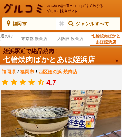
福岡市
ジャンルすべて
周辺のお
七輪焼肉ばかと
東京都 飲食店
大阪府 飲食店
店
あほ姪浜店
姪浜駅近で絶品焼肉！
七輪焼肉ばかとあほ姪浜店
福岡県
/
福岡市
/
西区姪の浜
焼肉店
.
4.7