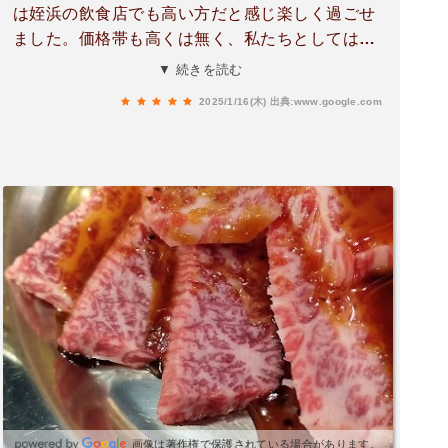
は姪浜の飲食店でも高い方だと感じ楽しく過ごせ
ました。価格帯も高くは無く、私たちとしては焼
肉屋がオープンしてくれて嬉しい限りです👌！注
▼ 続きを読む
文したお肉は食べ終わるタイミングで提供してく
2025/1/16(木)
出典:www.google.com
れてる印象でした🥩また行きます😆！
画像は著作権で保護されている場合があります。