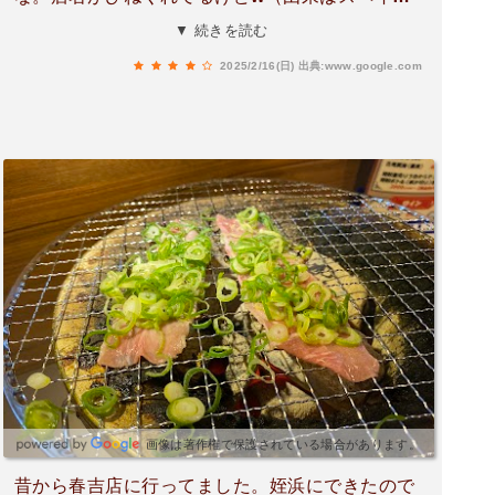
語らしい）お肉管理めちゃしっかりしてる感が伝
▼ 続きを読む
わった。これは育ってほしい。
2025/2/16(日)
出典:www.google.com
画像は著作権で保護されている場合があります。
昔から春吉店に行ってました。姪浜にできたので