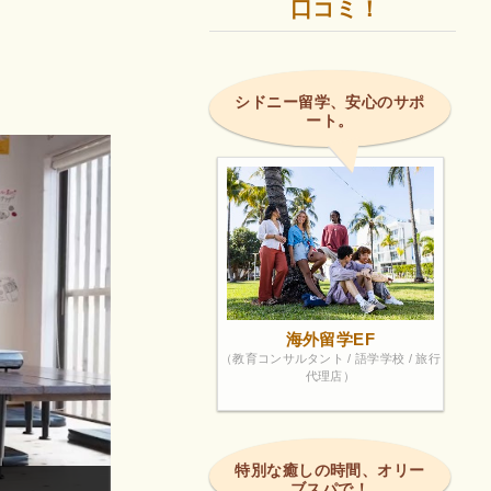
口コミ！
シドニー留学、安心のサポ
ート。
海外留学EF
（教育コンサルタント / 語学学校 / 旅行
代理店）
特別な癒しの時間、オリー
ブスパで！