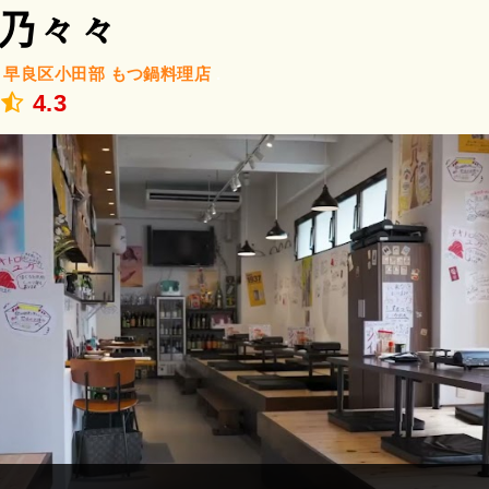
乃々々
/
早良区小田部
もつ鍋料理店
.
4.3