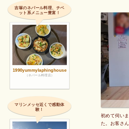
吉塚のネパール料理、チベ
ット系メニュー豊富！
1990yummylaphinghouse
（ネパール料理店）
マリンメッセ近くで感動体
験！
初めて伺い
た。お客さ