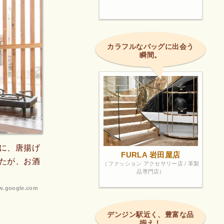
カラフルなバッグに出会う
瞬間。
に、唐揚げ
FURLA 岩田屋店
たが、お酒
（ファッション アクセサリー店 / 革製
品専門店）
.google.com
デンジン駅近く、豊富な品
揃え！