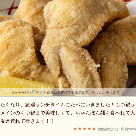
画像は著作権で保護されている場合があります。
べたくなり、急遽ランチタイムにたべにいきました！もつ鍋ラ
らメインのもつ鍋まで美味しくて、ちゃんぽん麺も食べれて大
お友達連れて行きます！！
出典:www
2025/3/16(日)