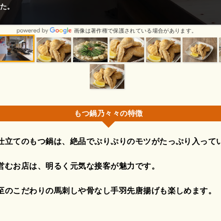
くなり、急遽ランチタイムにたべにいきました！
画像は著作権で保護されている場合があります。
もつ鍋乃々々の特徴
仕立てのもつ鍋は、絶品でぷりぷりのモツがたっぷり入って
営むお店は、明るく元気な接客が魅力です。
至のこだわりの馬刺しや骨なし手羽先唐揚げも楽しめます。