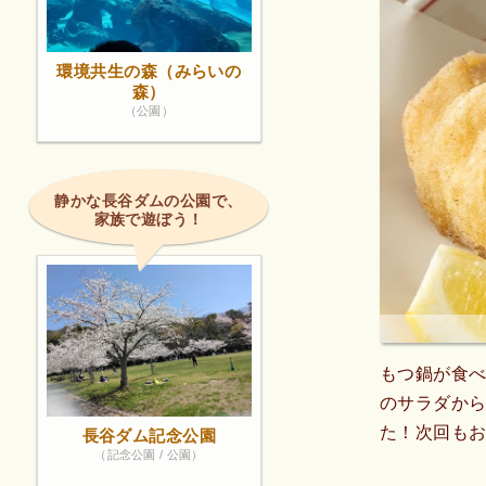
環境共生の森（みらいの
森）
（公園）
静かな長谷ダムの公園で、
家族で遊ぼう！
もつ鍋が食
のサラダか
た！次回も
長谷ダム記念公園
（記念公園 / 公園）