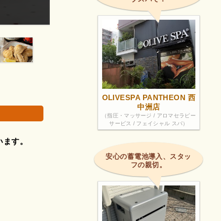
夫婦で営んでいるようでお二人共元気に明るく出迎
画像は著作権で
OLIVESPA PANTHEON 西
中洲店
（指圧・マッサージ / アロマセラピー
サービス / フェイシャル スパ）
います。
安心の蓄電池導入、スタッ
フの親切。