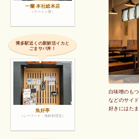
一蘭 本社総本店
（ラーメン屋）
博多駅近くの新鮮活イカと
ごまサバ丼！
白味噌のも
などのサイ
好きにはたま
魚好亭
（シーフード・海鮮料理店）