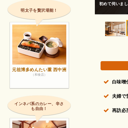
もつ鍋が食べた
明太子を贅沢堪能！
権で保護されている場合があります。
元祖博多めんたい重 西中洲
（和食店）
白味噌
夫婦で
インネパ系のカレー、辛さ
も自由！
再訪必