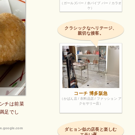
（ガールズバー / 水パイプ バー / カラオ
ケ）
クラシックなヘリテージ、
親切な接客。
コーチ 博多阪急
（かばん店 / 衣料品店 / ファッション ア
ンチは前菜
クセサリー店）
満足でし
.google.com
ダヒョン似の店長と楽しむ
エモい夜。