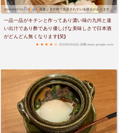
えた。つまみに、自家製ホタルイカの沖漬け、肉
は長崎壱岐牛フィレ炭焼き 100ｇ2500円 約18
画像は著作権で保護されている場合があります。
0Ｇ程。中心はしっかりレア。 下味の塩はしっ
一品一品がキチンと作ってあり濃い味の九州と違
かりなので、やっぱりワサビが一番(^^♪〆はアオ
い出汁であり酢であり優しげな美味しさで日本酒
サのみそ汁でホッコリ、ニコニコｗ美味しく頂き
がどんどん無くなります(笑)
ました、ごちそうさまでした。
2022/5/24(火)
出典:www.google.com