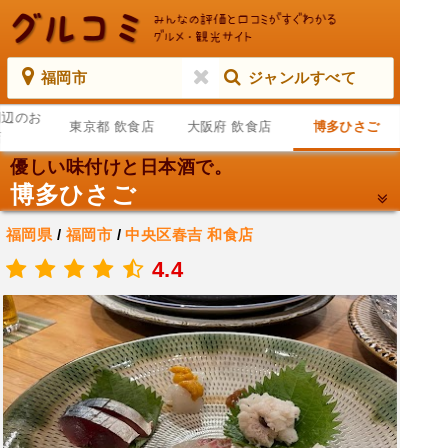
福岡市
ジャンルすべて
周辺のお
東京都 飲食店
大阪府 飲食店
博多ひさご
店
優しい味付けと日本酒で。
博多ひさご
福岡県
/
福岡市
/
中央区春吉
和食店
.
4.4