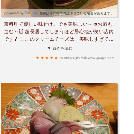
画像は著作権で保護されている場合があります。
京料理で優しい味付け。でも美味しい～🙌お酒も
進む～🙌 超長居してしまうほど居心地が良い店内
です🎵 ここのクリームチーズは、美味しすぎてお
土産でお持ち帰りもしちゃいました✨
▼ 続きを読む
2019/5/24(金)
出典:www.google.com