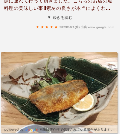
際に連れて行って頂きました。こちらのお店の魚
料理の美味しい事‼️素材の良さが本当によくわか
るお料理ばかりでした。とても素敵なお店である
▼ 続きを読む
事間違い無しです♪
2023/5/24(水)
出典:www.google.com
画像は著作権で保護されている場合があります。