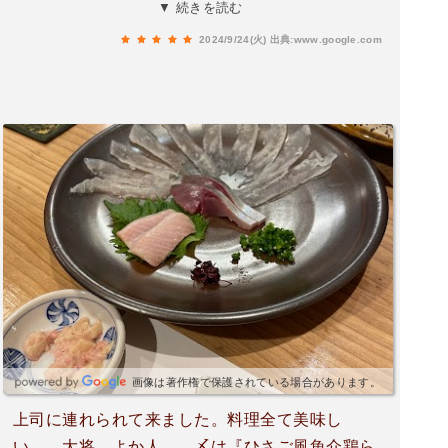
タッフを都度呼ぶか来るのを待つと言うところと
▼ 続きを読む
釜飯が時間がかかるのを注文する前にわかると良
2024/9/24(火)
出典:www.google.com
いなと感じましたそれでも、また行きたいと思う
お店であり、友人も喜んでくれてました。
画像は著作権で保護されている場合があります。
上司に連れられて来ました。料理全て美味し
い…。大将、よか人…。〆は『ひさご風魚介鶏ら