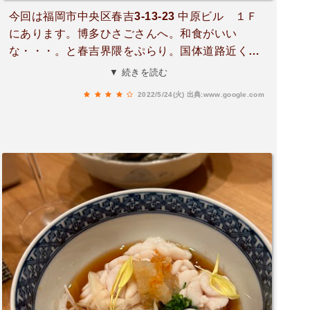
今回は福岡市中央区春吉3-13-23 中原ビル １Ｆ
にあります。博多ひさごさんへ。和食がいい
な・・・。と春吉界隈をぷらり。国体道路近くの
路地へ。 暖簾の隙間から、|ω・) カウンターが
▼ 続きを読む
空いてるのが見えアタック！！ｗ着物を着た女将
2022/5/24(火)
出典:www.google.com
さんかな？お出迎え快く入れてくださいました。
店内は明るく、和の雰囲気でオープンキッチン。
まずは、生ビールで乾杯！！お通しは木枠に入っ
た3種、ナマコ酢、ほおずき、ともう一つ。特
に、食用の完熟ほおずきは甘く美味しい('ω')では
では、メニューを拝見。刺身から楽しみたいので
1人前3種 1650円を。綺麗な器に盛られた内容は
さわら、イカ、クジラベーコン、貝柱。刺身を頂
きながら、調理場を見ると分厚い魚をカットし炙
り焼きにしてる様子|дﾟ) ウマソー！！正体はさ
わらでした！！ なので追加で便乗便乗。脂乗り
最高で身も柔らかい。これは酒のいいアテに出会