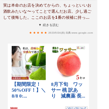
実は本命のお店を決めてからの、ちょっといいお
酒飲みたいな〜ってことで選んだお店。少し過ご
して後悔した。ここのお店を1番の候補に持って
きておけばよかったと。それくらい素敵なお店で
▼ 続きを読む
した。お料理メニューも季節ものから定番のもの
2023/5/24(水)
出典:www.google.com
も強く、お酒もグラス、徳利、一本買いまで置い
てあり、サクッと飲みも、しっぽり飲みも出来て
良き！連れとカウンターに座りましたが、次は1
人でしっぽりカウンター席行きたいと思います。
個室もあるから安心なはれや。