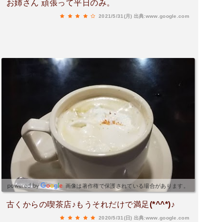
お姉さん 頑張って平日のみ。
2021/5/31(月)
出典:www.google.com
画像は著作権で保護されている場合があります。
古くからの喫茶店♪もうそれだけで満足(*^^*)♪
2020/5/31(日)
出典:www.google.com