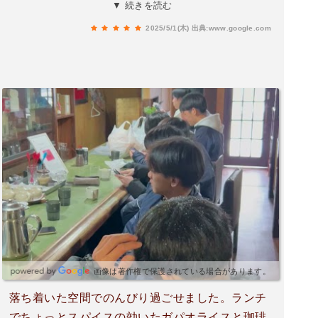
らしく、せっかくならとコーラフロートを注
▼ 続きを読む
文！！ビーガンスイーツが気になったのでお見上
2025/5/1(木)
出典:www.google.com
げにゲットしちゃいました🤭店内は昭和の喫茶店
そのもの！途中、おばあちゃんが手押し車を押し
ながら入ってきて、段差がある所をオーナーが手
を貸して対応しているのを見てホッコリしました
😌温かい雰囲気の素敵なお店です！今度はランチ
を食べに来たいと思います♪
画像は著作権で保護されている場合があります。
落ち着いた空間でのんびり過ごせました。ランチ
でちょっとスパイスの効いたガパオライスと珈琲