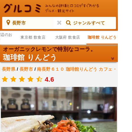
長野市
ジャンルすべて
周辺のお
東京都 飲食店
大阪府 飲食店
珈琲館 りんどう
店
オーガニックレモンで特別なコーラ。
珈琲館 りんどう
長野県
/
長野市
/
南長野６１０ 珈琲館りんどう
カフェ・
喫茶
4.6
.