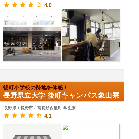
4.0
後町小学校の跡地を体感！
長野県立大学 後町キャンパス象山寮
長野県 / 長野市 / 南長野西後町 学生寮
4.1