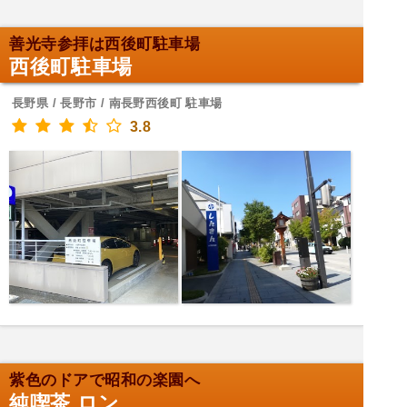
善光寺参拝は西後町駐車場
西後町駐車場
長野県 / 長野市 / 南長野西後町 駐車場
3.8
紫色のドアで昭和の楽園へ
純喫茶 ロン