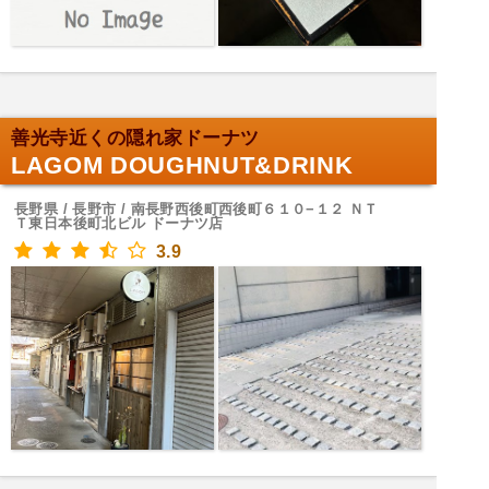
善光寺近くの隠れ家ドーナツ
LAGOM DOUGHNUT&DRINK
長野県 / 長野市 / 南長野西後町西後町６１０−１２ ＮＴ
Ｔ東日本後町北ビル ドーナツ店
3.9