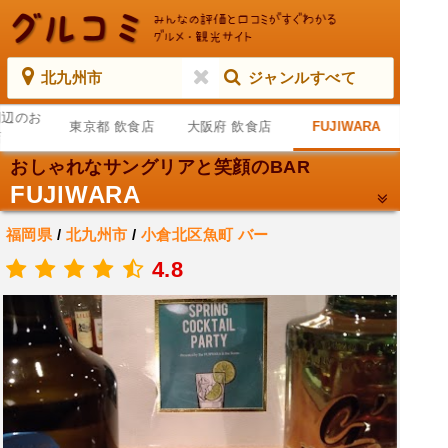
北九州市
ジャンルすべて
周辺のお
東京都 飲食店
大阪府 飲食店
FUJlWARA
店
おしゃれなサングリアと笑顔のBAR
FUJlWARA
福岡県
/
北九州市
/
小倉北区魚町
バー
.
4.8