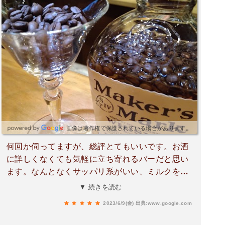
画像は著作権で保護されている場合があります。
何回か伺ってますが、総評とてもいいです。お酒
に詳しくなくても気軽に立ち寄れるバーだと思い
ます。なんとなくサッパリ系がいい、ミルクを使
ったものがいい等、大雑把なオーダーで希望以上
▼ 続きを読む
のお酒がでてきます。普段ウイスキーを好んで飲
2023/6/9(金)
出典:www.google.com
むのですが、連れが甘いお酒がすきで注文してお
り、あまりにも美味しそうだったのでつられて注