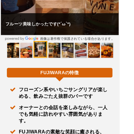
オーナーが話して
しかったです(*´ω`*)
れます。
画像は著作権で保護されている場合があります。
FUJlWARAの特徴
フローズン系やいちごサングリアが楽し
める、飲みごたえ抜群のバーです
オーナーとの会話を楽しみながら、一人
でも気軽に訪れやすい雰囲気がありま
す。
FUJIWARAの素敵な笑顔に癒される、