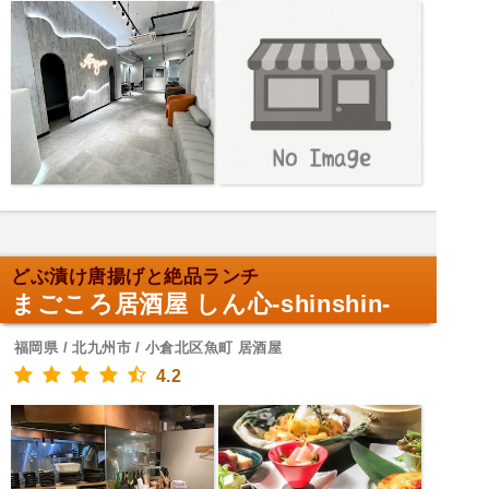
どぶ漬け唐揚げと絶品ランチ
まごころ居酒屋 しん心-shinshin-
福岡県 / 北九州市 / 小倉北区魚町 居酒屋
4.2