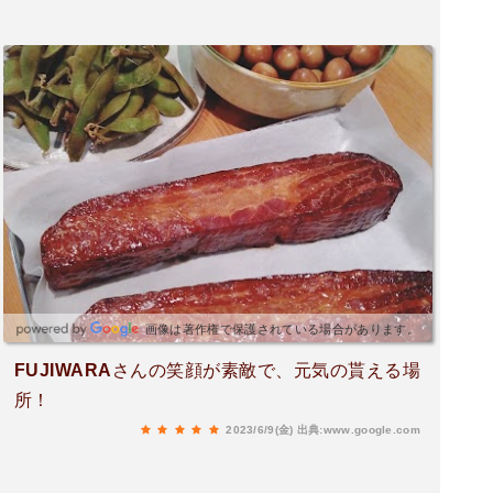
文してしまいました。オーナーとお知り合いの方
が多数お客さんとしていらしてるようでしたが、
一見さんでもいきやすい雰囲気だと思います。バ
ーに行ってみたいけどお酒詳しくないし、、とか
ちょっと勇気でないなといった方に特におすすめ
したいです。強いお酒が飲めなくてもここなら大
丈夫だと思います。プレートで出してくださるフ
ルーツやお菓子もとてもおいしくいただきまし
た。またいきます。
画像は著作権で保護されている場合があります。
FUJIWARAさんの笑顔が素敵で、元気の貰える場
所！
2023/6/9(金)
出典:www.google.com