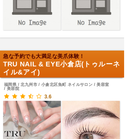
急な予約でも大満足な美爪体験！
TRU NAIL & EYE小倉店(トゥルーネ
イル&アイ)
福岡県 / 北九州市 / 小倉北区魚町 ネイルサロン / 美容室
/ 美容院
3.6