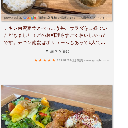
ートや、ちょっと贅沢にべっこう丼も頂いてみた
いです…！これからも応援しております！！※車
の場合、店の前と別に提携の駐車場もあるようで
画像は著作権で保護されている場合があります。
す。空いているか事前に連絡して確認した方がい
チキン南蛮定食とべっこう丼、サラダを夫婦でい
いかもしれません。
ただきました！どのお料理もすごくおいしかった
です。チキン南蛮はボリュームもあって1人では
食べ切るのが大変なぐらいでした。メインのお料
▼ 続きを読む
理はもちろん、べっこう丼についていたあら汁も
2024/8/24(土)
出典:www.google.com
とてもおいしくて大満足のランチでした。また行
きたいです。