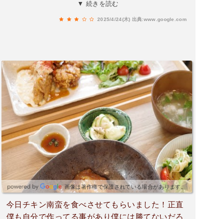
ない。時間に余裕があるときの利用をおすすめし
▼ 続きを読む
ます。
2025/4/24(木)
出典:www.google.com
画像は著作権で保護されている場合があります。
今日チキン南蛮を食べさせてもらいました！正直
僕も自分で作ってる事があり僕には勝てないだろ