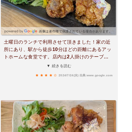
画像は著作権で保護されている場合があります。
土曜日のランチで利用させて頂きました！家の近
所にあり、駅から徒歩10分ほどの距離にあるアッ
トホームな食堂です。店内は2人掛けのテーブル
席が4つ、カウンター席が5席とそんなに広くはな
▼ 続きを読む
いですが、木目調の日当たりの良いお店でとても
2024/7/24(水)
出典:www.google.com
気持ち良いです。メニューは大地の恵みカレー(栄
養満点サラダ付もあり)、チキン南蛮定食、数量限
定ベッコウ丼(天然真鯛)、お子様定食などのバリ
エーション。今日は刺身が食べたい気分だったの
で、ベッコウ丼を注文。とても新鮮なお刺身で美
味しい。ご飯が少し少ないので沢山食べたい方は
ご飯大盛りにするのがおすすめです！せっかくな
ので卵かけご飯も頂きました。黒川の養鶏場の市