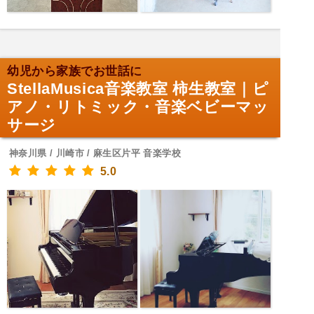
幼児から家族でお世話に
StellaMusica音楽教室 柿生教室｜ピ
アノ・リトミック・音楽ベビーマッ
サージ
神奈川県 / 川崎市 / 麻生区片平 音楽学校
5.0