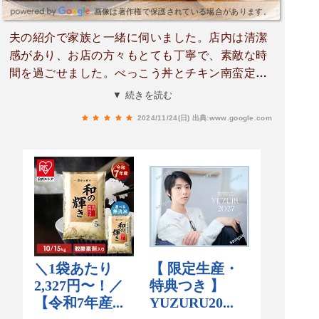
画像は著作権で保護されている場合があります。
夫の紹介で家族と一緒に伺いました。店内は清潔
感があり、お店の方々もとても丁寧で、素敵な時
間を過ごせました。べっこう丼とチキン南蛮定食
を頼みましたが、お刺身の量が多いので、ご飯を
▼ 続きを読む
大盛りにするのがオススメです◎味付けも幅広い
2024/11/24(日)
出典:www.google.com
世代に合うようで、お子様メニューもあるので、
ママ友とのランチにもぴったりだと思います。来
月また伺う予定があるので、楽しみにしていま
す。