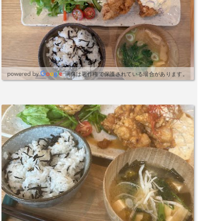
川さん家の産みたて卵ということで黄身が濃く、
弾力がある白身がとっても美味しくて良いです
よ！外には畑で採れた新鮮野菜を1つ100円で販売
してるので帰りに気に入った野菜を買って帰りま
した。スタッフさんも本当にあたたかくて、素敵
な時間を過ごせました！次はカフェ利用で来店し
画像は著作権で保護されている場合があります。
たいと思います！