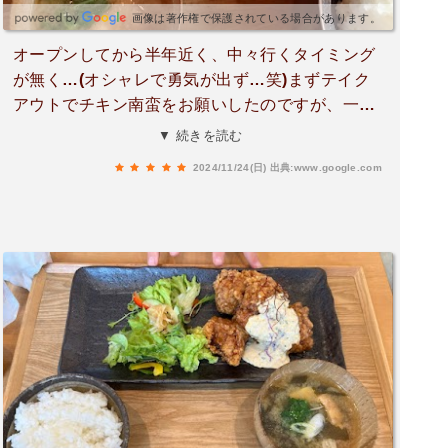
画像は著作権で保護されている場合があります。
オープンしてから半年近く、中々行くタイミング
が無く…(オシャレで勇気が出ず…笑)まずテイク
アウトでチキン南蛮をお願いしたのですが、一枚
が唐揚げ2個分くらい？想像以上に鶏肉がでか
▼ 続きを読む
い！食べ応え抜群！！そして衣はザクザクで剥が
2024/11/24(日)
出典:www.google.com
れず、甘辛いタレも抜群！店舗よりお安く頂ける
のが衝撃的でした。後日店舗の方にも訪れ、連れ
の男性がご飯大盛りでチキン南蛮を頂いていまし
たが、大きめの男性(180cm)でもこの味と量に大
変満足しているようでした。当初、写真だと少な
く見えるのにこの値段？となっていたと、、。
「全然あり！写真撮り直した方がいい！」と絶賛
していました、笑私はカレーを頂きましたが、溶
け込んだ具材が甘くスパイシーさも感じて美味し
い……こちらも大変満足できました！！チキン南
蛮の衝撃で長文になりすみません、笑 次はデザ