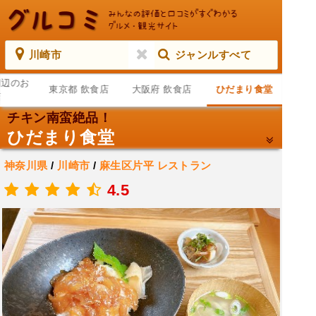
川崎市
ジャンルすべて
周辺のお
東京都 飲食店
大阪府 飲食店
ひだまり食堂
店
チキン南蛮絶品！
ひだまり食堂
神奈川県
/
川崎市
/
麻生区片平
レストラン
.
4.5