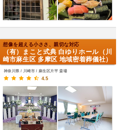
想像を超える小ささ、親切な対応
（有）まこと式典 白ゆりホール（川
崎市麻生区 多摩区 地域密着葬儀社）
神奈川県 / 川崎市 / 麻生区片平 斎場
4.5