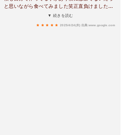
と思いながら食べてみました笑正直負けました美
味すぎました！！しかもデカイ‼️結構僕は人より
▼ 続きを読む
いっぱい食べれるのですが、全部食べたらもうお
2025/4/24(木)
出典:www.google.com
腹いっぱいです笑笑美味すぎました！お店の人も
優しくていい笑顔でした！100点満点中200点で
す！みなさんも是非行ってみてください飛びます
よ笑ありがとうございましたまた行きます。