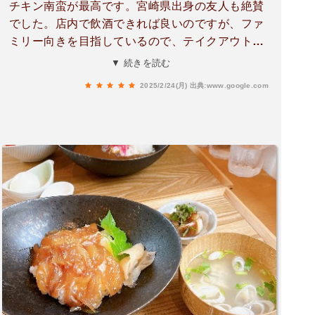
チキン南蛮が最高です。宮崎県出身の友人も絶賛
でした。店内で飲酒できれば良いのですが、ファ
ミリー向きを目指しているので、テイクアウトが
なかった時は素面でチキン南蛮を食べながら、喉
▼ 続きを読む
が酒を求めていました。最近になり、テイクアウ
2025/2/24(月)
出典:www.google.com
トできるようになって、家飲みのおつまみにチキ
ン南蛮弁当を買って帰ることができるようになり
ました。さらに、希望を言うと、チキン南蛮オン
リーノテイクアウトがほしいです。おかずの一品
としても使えますし、おつまみにもなる。早めに
閉まるので、テイクアウトのみ6時くらいまで受
け付けてもらえると晩酌の時間にも合わせられま
す。冷めても美味しく、最高のつまみです。この
チキン南蛮専門店にしても、やっていけると思い
ます。提供時間が15分〜30分かかるので、電話で
のテイクアウト受け付けをしていただけると、あ
りがたいです。