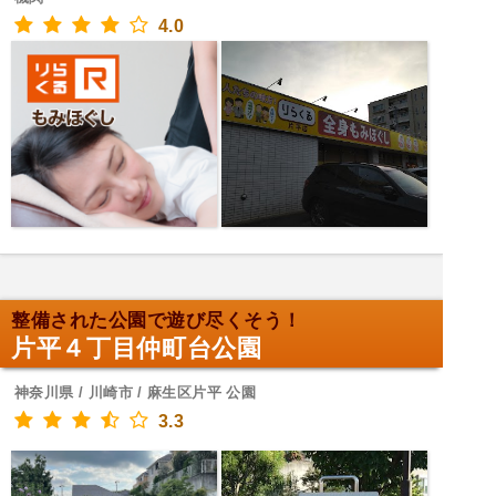
4.0
整備された公園で遊び尽くそう！
片平４丁目仲町台公園
神奈川県 / 川崎市 / 麻生区片平 公園
3.3