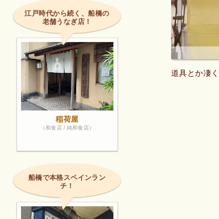
江戸時代から続く、船橋の
老舗うなぎ店！
道具とか凄
稲荷屋
（和食店 / 純和食店）
船橋で本格スペインラン
チ！