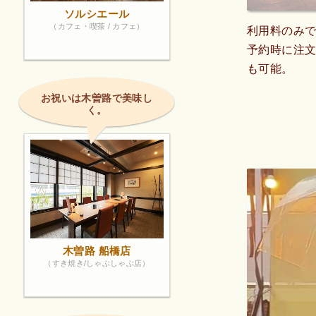
ソルシエール
（カフェ・喫茶 / カフェ）
利用料のみ
予約時に注
も可能。
お祝いは木曽路で美味し
く。
木曽路 船橋店
（すき焼き/しゃぶしゃぶ店）