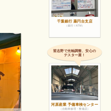
千葉銀行 薬円台支店
（銀行 / ATM）
習志野で光軸調整、安心の
テスター屋！
河原産業 予備車検センター
（自動車修理・整備店）