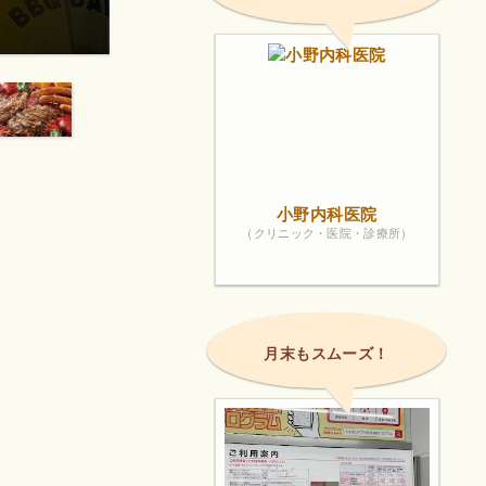
喫煙所ありスタッフの人たちの対応も素晴らしかっ
画像は著作権で
小野内科医院
（クリニック・医院・診療所）
月末もスムーズ！