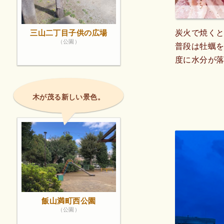
三山二丁目子供の広場
炭火で焼く
（公園）
普段は牡蠣
度に水分が
木が茂る新しい景色。
飯山満町西公園
（公園）