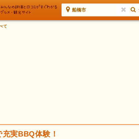
船橋市
べて
で充実BBQ体験！