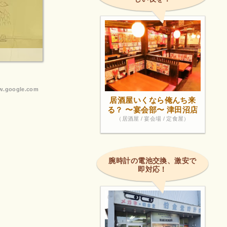
.google.com
居酒屋いくなら俺んち来
る？ 〜宴会部〜 津田沼店
（居酒屋 / 宴会場 / 定食屋）
腕時計の電池交換、激安で
即対応！