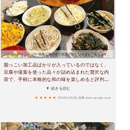
大豆の味わいがしっかりしてて、量もしっかり入
ってて、少しかけられた甘めのお醤油がとても合
います✨✨✨ラーメンも楽しみだなぁーって思って
たら、蕎麦が先に来ました。上に乗ってる具材は
少し灰色っぽいお魚の蒲鉾（魚の味がしっかり感
じられて絶品🐟）高菜漬け、ゆずで漬けたお豆な
ども、蕎麦の味わいを変化させてくれて、美味し
いです。ラーメンの上にも同じ具材なのですが、
画像は著作権で保護されている場合があります。
ラーメンの出汁と蕎麦の出汁が全然違うので、味
脂っこい加工品ばかりが入っているのではなく、
わいの変化も違って感じられて、楽しいかも🩷蕎
豆腐や湯葉を使った品々が詰め込まれた贅沢な内
麦の出汁は和風な味わい、ラーメンは…私の舌で
容で、手軽に本格的な和の味を楽しめると評判な
は表現出来ないのですが、初めて食べたのに何だ
のが「味の仕事屋 ゆばせい with あこのありが豆
▼ 続きを読む
か懐かしさを感じる様な出汁です。ホッコリ里帰
腐 大島店」のお弁当。13品目のお得なヘルシー弁
りした感覚になる様な？これも丁寧にお料理を作
2024/11/5(火)
出典:www.google.com
当は¥500（税込）。副菜には季節の野菜を使った
られたあこさんの人柄なのかも。ラーメンの汁も
煮物や、風味豊かな白和えなど、どれも手作り感
飲み干せちゃうくらい、優しい味。両方とも美味
があふれており、彩りも鮮やか。健康を意識した
しいけど、個人的にはキリッとした出汁のそばよ
バランスの良い組み合わせで、見た目にも食欲を
り、優しくホッコリするラーメンの出汁が好きか