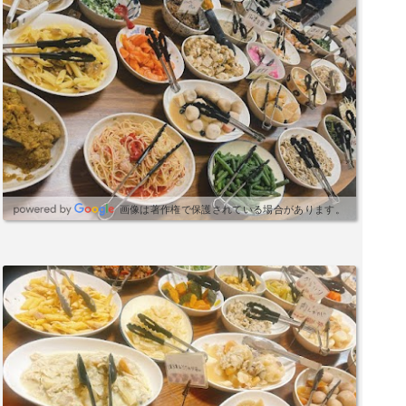
そそります。全体的に優しい味付けで、素材の味
も❤️日本酒アイスは🍨少しアルコール分を感じ
を生かしたおかずが中心ですが、ひとつひとつ丁
る、酒粕の様なイメージの味わい。焦キャラメル
寧に調理されているため、味わい深く満足度が高
アイスもパクリ🤤あぁぁぁあ〜至福😍焦がしたキ
いです。忙しい日でも、ホッと一息つける心温ま
ャラメルの香りが鼻腔を突き抜けて、堪りません
るお弁当です。
😆こちらのお店はイベントなどでも借りられると
のことで、あこさんの人柄で少人数でも貸切など
してることもあるそうです。今日も美味しかった
です、ご馳走様でした😋あこさんありがとうござ
います♪
画像は著作権で保護されている場合があります。