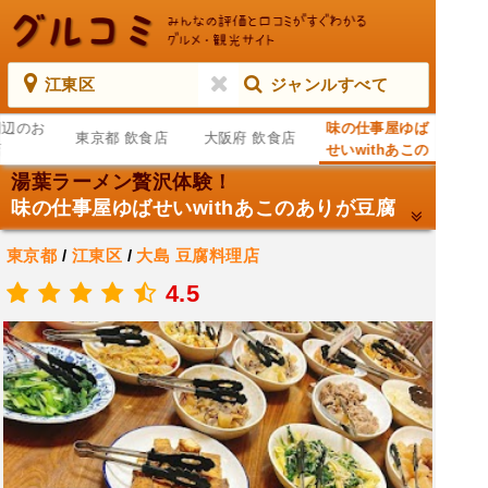
江東区
ジャンルすべて
周辺のお
味の仕事屋ゆば
東京都 飲食店
大阪府 飲食店
店
せいwithあこの
ありが豆腐
湯葉ラーメン贅沢体験！
味の仕事屋ゆばせいwithあこのありが豆腐
東京都
/
江東区
/
大島
豆腐料理店
.
4.5