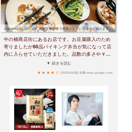
画像は著作権で保護されている場合があります。
中の橋商店街にあるお店です。お豆腐購入のため
寄りましたが60品バイキング弁当が気になって店
内に入らせていただきました。品数の多さや￥48
0~という手頃な価格にびっくりです。お豆腐屋さ
▼ 続きを読む
んかと思いきやバイキング弁当があったりアイス
2025/2/5(水)
出典:www.google.com
クリームがあったり！お米もスーパーより安いで
す。また夜はお店が居酒屋さんにかわるとのこと
でいろいろな楽しみ方のあるお店。