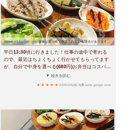
ってる感じには見えないので、地元の人しか分か
らない感じも良きですね😉✨まず、外のお弁当の
価格を見ると500円って書いてある‼️🤭こう言うお
店が近くにあると、私はきっと手作りしなくなっ
ちゃうかも😅近くに住んでる人は良いなぁ〜。お
昼のランチタイムは60種類のバイキングやってる
画像は著作権で保護されている場合があります。
とか…そんなに作られてるなんて、凄過ぎます！
平日13:30頃に行きました！仕事の途中で寄れる
しかもお弁当500円とか700円とかで、それだけか
ので、最近はちょくちょく行かせてもらってます
ら選んで詰めて帰れるなんて神ですか⁉️そんなお
が、自分で中身を選べる(680円)お弁当はコスパも
話をしながら頼んだのは大トロ湯葉（柔らかくて
良く、味も美味しくとても有難いです🙇♂️店頭に
▼ 続きを読む
トロッとした湯葉だそうです）普通の湯葉（食べ
も500円で購入出来るお弁当もコスパ抜群で選ぶ
比べるのも楽しみ😊）湯葉ラーメン湯葉そば日本
2025/2/5(水)
出典:www.google.com
時間ない時はそれを購入しても満足出来ます！ま
酒アイス焦キャラメルアイス少し頼み過ぎたかし
た行きます😊
ら？と焦りつつ、湯葉2種類が到着。早速食べ比
べてみます！一口パクリ😋んーー、美味い🍴大ト
ロ湯葉は柔らかさとトロトロ感があり、湯葉の甘
みが広がります。通常の湯葉も、つゆだくならぬ
豆乳だく（豆乳の風呂に湯葉が浸かってる感じ）