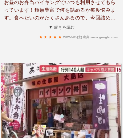
お昼のお弁当バイキングでいつも利用させてもら
っています！種類豊富で何を詰めるか毎度悩みま
す。食べたいのがたくさんあるので、今回詰めら
れなかったのは次回に〜なんて楽しみに通ってい
▼ 続きを読む
ます！食材が高い中で、いろんな野菜も食べられ
2025/4/5(土)
出典:www.google.com
てありがたいです。また行きます♪