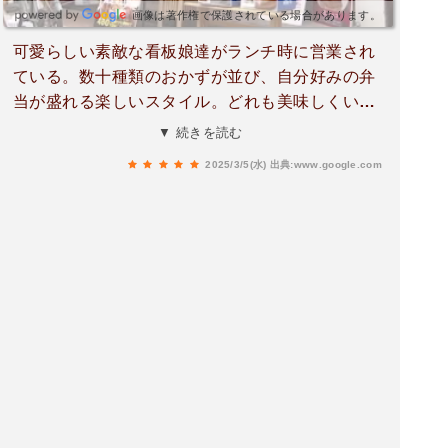
画像は著作権で保護されている場合があります。
可愛らしい素敵な看板娘達がランチ時に営業され
ている。数十種類のおかずが並び、自分好みの弁
当が盛れる楽しいスタイル。どれも美味しくいた
だける。接客も良く総てにおいて好印象🎶ついつ
▼ 続きを読む
いリピートしてしまいます🤭2025/2/18投稿当日の
2025/3/5(水)
出典:www.google.com
昼飯としてリピート🤣やっぱり素敵な空間🎶美味
しい御飯に素敵な接客😉ちょっと午前中イラッと
した事を忘れて癒されました😛