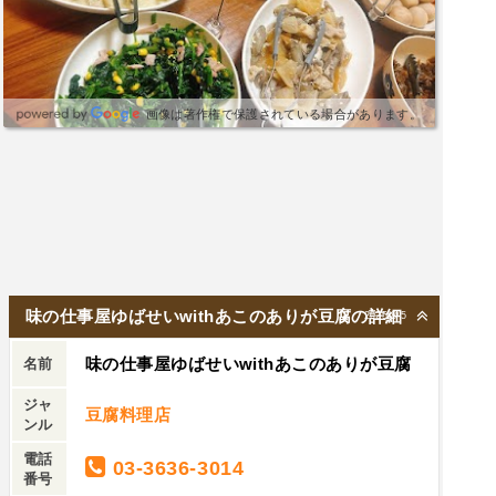
画像は著作権で保護されている場合があります。
味の仕事屋ゆばせいwithあこのありが豆腐の詳細
2025/8/5
味の仕事屋ゆばせいwithあこのありが豆腐
名前
ジャ
豆腐料理店
ンル
電話
03-3636-3014
番号