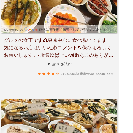
画像は著作権で保護されている場合があります。
グルメの女王です👸東京中心に食べ歩いてます！
気になるお店はいいね👍コメント📝保存よろしく
お願いします。▪️店名ゆばせいwithあこのありが豆
腐▪️住所東京都江東区大島7-12-1▪️営業時間月・
▼ 続きを読む
火・木・金・土10:30 - 22:00L.O. 21:00▪️定休日
2025/2/5(水)
出典:www.google.com
水・日・祝日▪️予算昼500〜700円夜500円〜4500
円▪️感想こちらのお店のオーナーあこさんは、過去
にお話しした事があり、一度伺って見たかったお
店💕都営新宿線【大島駅】の商店街を抜けて8分
ほどの場所にあります。大島、初めて来たけど楽
しそう！商店街のお惣菜屋さんが充実してて、め
ちゃくちゃ安いです🩷あこさんのお店到着🏬今日
はディナー来店です。外観からは中で居酒屋をや