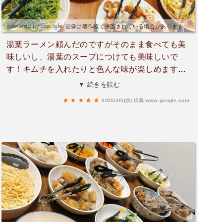
画像は著作権で保護されている場合があります。
湯葉ラーメン頼んだのですがそのまま食べても美
味しいし、湯葉のスープにつけても美味しいで
す！キムチを入れたりと色んな味が楽しめます！
お店の方もとても親切でした🎵また行きたいとお
▼ 続きを読む
店だと思いました😊
2025/2/5(水)
出典:www.google.com