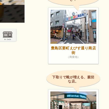
美味しいです。
画像は著作権で
豊島区要町えびす通り商店
街
（商業地）
下取りで靴が増える、親切
な店。