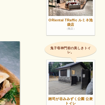
ORiental TRaffic ルミネ池
袋店
（靴店）
鬼子母神門前の美しきトイ
レ。
雑司が谷みみずく公園 公衆
トイレ