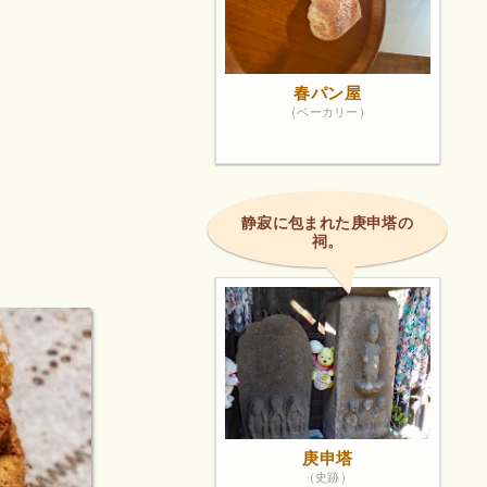
春パン屋
（ベーカリー）
静寂に包まれた庚申塔の
祠。
庚申塔
（史跡）