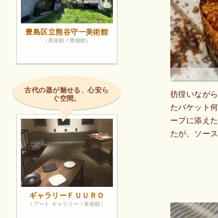
豊島区立熊谷守一美術館
（美術館 / 博物館）
古代の器が魅せる、心安ら
彷徨いなが
ぐ空間。
たバケット
ープに添え
たが、ソー
ギャラリーＦＵＵＲＯ
（アート ギャラリー / 美術館）