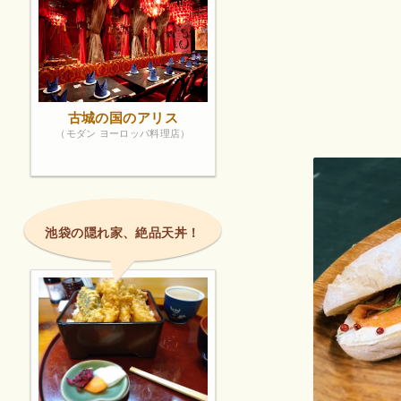
古城の国のアリス
（モダン ヨーロッパ料理店）
池袋の隠れ家、絶品天丼！