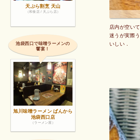
天ぷら割烹 天山
（和食店 / 天ぷら店）
店内が空い
迷うが実際
池袋西口で味噌ラーメンの
いしい．
饗宴！
旭川味噌ラーメン ばんから
池袋西口店
（ラーメン屋）