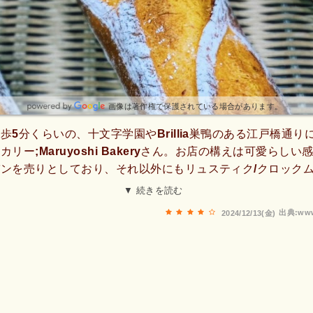
画像は著作権で保護されている場合があります。
歩5分くらいの、十文字学園やBrillia巣鴨のある江戸橋通り
リー;Maruyoshi Bakeryさん。お店の構えは可愛らし
ンを売りとしており、それ以外にもリュスティク/クロック
スコーン/クロワッサン等の菓子系、さらにフランスパンを
▼ 続きを読む
カウンターにはパン祭りの如きラインナップで目移りしちゃい
出典:www
2024/12/13(金)
ですが、今回はミルクフランスパン(プレーン/ゴマ/トマト)と
/フレンチトーストを夕飯用に購入。おやつにフレンチトー
か柔らかくてミルクがしみ込んでいて最高に美味^^翌日で
凍\u0026自然解凍で十分に美味しさ保持できるとのこと。
色々と話してて楽しかったです。これは当分通い詰めてマイベ
！