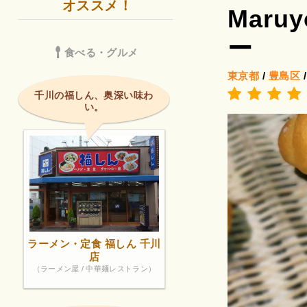
オススメ！
Maru
ー
食べる・グルメ
東京都
/
豊島区
千川の福しん、奥深い味わ
い。
ラーメン・定食 福しん 千川
店
（ラーメン屋 / 中華麺レストラン）