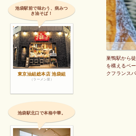
池袋駅前で味わう、病みつ
き油そば！
巣鴨駅から徒
を構えるベーカ
クフランスパ
東京油組総本店 池袋組
（ラーメン屋）
の調理パン、
イッチなど
クアウトのみ
セーグルノア
したがふかふ
池袋駅北口で本格中華。
いパンで、冷
さくな方で
なければ…