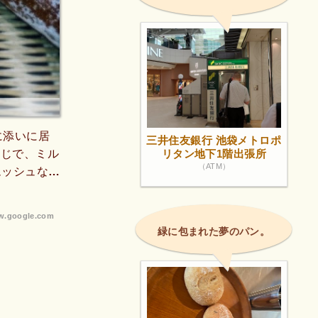
に添いに居
三井住友銀行 池袋メトロポ
い感じで、ミル
リタン地下1階出張所
（ATM）
ムッシュなど
使ったサンド
ます。テイ
.google.com
スコーン/
緑に包まれた夢のパン。
ストを頂きま
も固くならな
店長さんも気
ストを決め