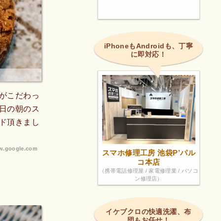
iPhoneもAndroidも、丁寧
に即対応！
がこだわっ
日の朝のス
ド頂きまし
.google.com
スマホ修理工房 池袋P’パル
コ本店
（携帯電話修理屋 / 家電修理業 / パソコ
ン修理店）
イケブクロの快適洗濯、布
団もお任せ！