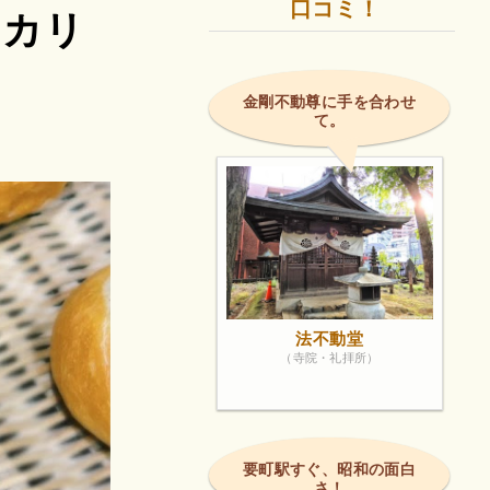
口コミ！
ベーカリ
金剛不動尊に手を合わせ
て。
法不動堂
（寺院・礼拝所）
要町駅すぐ、昭和の面白
さ！