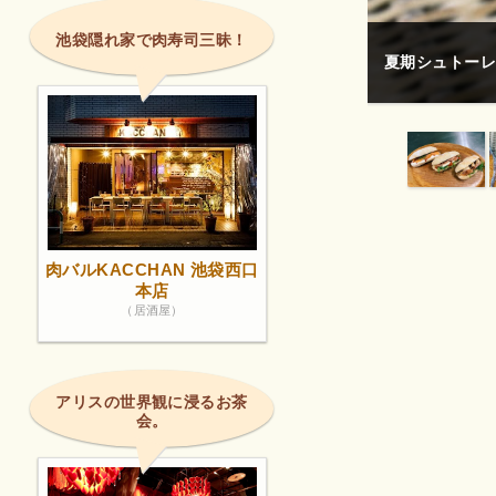
池袋隠れ家で肉寿司三昧！
🥖～ミルクフランスフランスパンだけど すっご
夏期シュトーレ
権で保護されている場合があります。
肉バルKACCHAN 池袋西口
本店
（居酒屋）
アリスの世界観に浸るお茶
会。