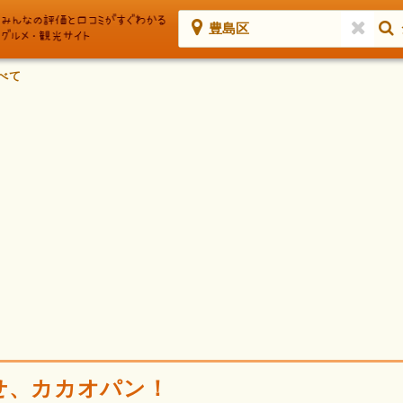
豊島区
べて
せ、カカオパン！