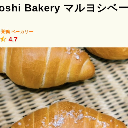
yoshi Bakery マルヨシ
/
巣鴨
ベーカリー
.
4.7