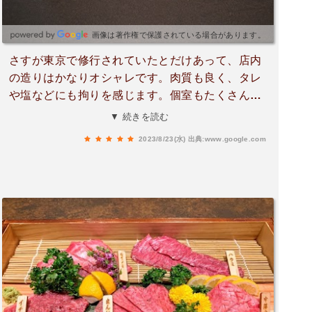
画像は著作権で保護されている場合があります。
さすが東京で修行されていたとだけあって、店内
の造りはかなりオシャレです。肉質も良く、タレ
や塩などにも拘りを感じます。個室もたくさんあ
るので、デートにも接待にもバッチリ使えます。
▼ 続きを読む
その上で1人1万円に余裕でおさまります。オスス
2023/8/23(水)
出典:www.google.com
メです。