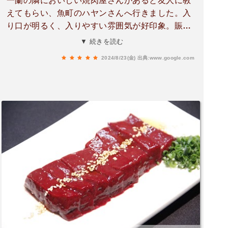
一蘭の隣においしい焼肉屋さんがあると友人に教
えてもらい、魚町のハヤンさんへ行きました。入
り口が明るく、入りやすい雰囲気が好印象。賑わ
うお店に入ると店員さんがすぐに個室に案内して
▼ 続きを読む
くださり、清潔感があって落ち着いて食事ができ
2024/8/23(金)
出典:www.google.com
ました。メニューが分かりやすく、とにかくお肉
からサイドメニューまで新鮮で美味しい。特にタ
ンの盛り合わせは厚さや食感にまでこだわりが詰
まっていてタン好きの私には大満足の一品でし
た。今まで小倉にあるようでなかった美味しくて
居心地のいい焼肉屋さん。店員さんの気遣いも細
やかで手際が良く、カップルや女性同士でも入り
やすいお店だったので今度はぜひ女子会で行きた
いです！ごちそうさまでした♪