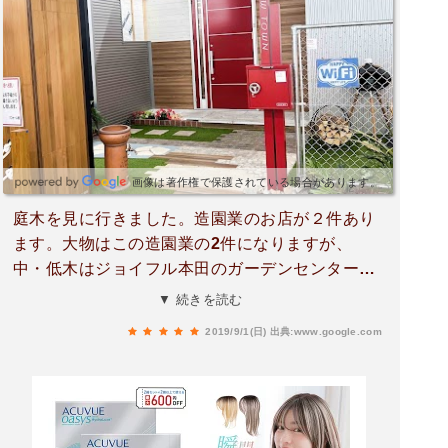
画像は著作権で保護されている場合があります。
庭木を見に行きました。造園業のお店が２件あり
ます。大物はこの造園業の2件になりますが、
中・低木はジョイフル本田のガーデンセンターで
も扱っていますので、この3つを比べながらの選
▼ 続きを読む
定になります。いきなり独立の造園業を訪問して
2019/9/1(日)
出典:www.google.com
選ぶというのは気が引けるので、ここは気軽に見
て歩きが出来るところがGOOD。結構たくさん見
れるので、お目当てでないものもあって、アイデ
ア探しにも役立ちます。庭木の場合、冬にどんな
姿になるのかも重要。四季で確認してからの最終