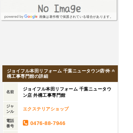
画像は著作権で保護されている場合があります。
ジョイフル本田リフォーム 千葉ニュータウン店 外
2025/9/1
構工事専門館の詳細
ジョイフル本田リフォーム 千葉ニュータウ
名前
ン店 外構工事専門館
ジャ
エクステリアショップ
ンル
電話
0476-88-7946
番号