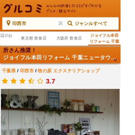
印西市
ジャンルすべて
周辺のお
ジョイフル本田
東京都 飲食店
大阪府 飲食店
店
リフォーム 千葉
ニュータウン店
所さん推奨！
外構工事専門館
ジョイフル本田リフォーム 千葉ニュータウン店 外構工事専門館
千葉県
/
印西市
/
牧の原
エクステリアショップ
.
3.7