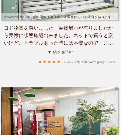
画像は著作権で保護されている場合があります。
ヨド物置を買いました。実物展示が有りましたか
ら実際に状態確認出来ました。ネットで買うと安
いけど、トラブルあった時には不安なので、こち
らでお願いして、４３万少々。３坪未満なら建築
▼ 続きを読む
確認申請要らない物を選べました。
2023/9/1(金)
出典:www.google.com