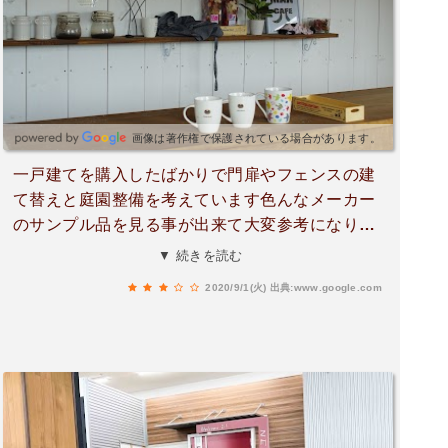
画像は著作権で保護されている場合があります。
一戸建てを購入したばかりで門扉やフェンスの建
て替えと庭園整備を考えています色んなメーカー
のサンプル品を見る事が出来て大変参考になりま
した 後は工事費なので詳細に相談して戴ければ有
▼ 続きを読む
難いです 展示品の大幅値引は嬉しいですね ニーズ
2020/9/1(火)
出典:www.google.com
がピタリ合えば美味しい事もありかと思います暫
くじっくり通おうと思います。