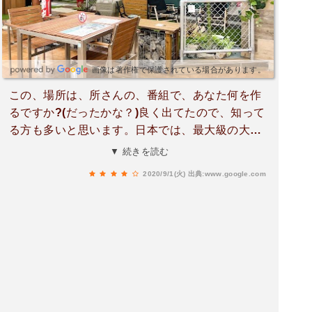
画像は著作権で保護されている場合があります。
この、場所は、所さんの、番組で、あなた何を作
るですか?(だったかな？)良く出てたので、知って
る方も多いと思います。日本では、最大級の大き
さのホ−ムセンタ−です。殆どの物は、揃っている
▼ 続きを読む
のでは、ないでしょうか。ヘビの餌を買いにいて
2020/9/1(火)
出典:www.google.com
ますので(笑)ただ、ス−パ−マ−ケットが、入ってい
るのですが、私個人の意見ですが、近くのス−パ
−のほうが、値段が財布に優しいので、近所のス
−パ−で買い物してます。物は良いので、しようが
ないのですが。