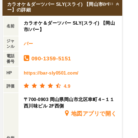
カラオケ＆ダーツバー SLY(スライ) 【岡山市/バ
2025/7/23
ー】の詳細
カラオケ＆ダーツバー SLY(スライ) 【岡山
名前
市/バー】
ジャ
バー
ンル
電話
090-1359-5151
番号
https://bar-sly0501.com/
HP
4.9
評価
〒700-0903 岡山県岡山市北区幸町４−１１
西川味ビル 2F西側
地図アプリで開く