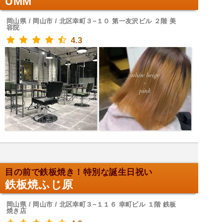
UMM
岡山県 / 岡山市 / 北区幸町３−１０ 第一友沢ビル ２階 美
容院
4.3
目の前で鉄板焼き！特別な誕生日祝い
鉄板焼ふじ原
岡山県 / 岡山市 / 北区幸町３−１１６ 幸町ビル １階 鉄板
焼き店