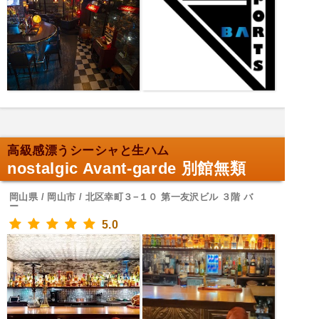
高級感漂うシーシャと生ハム
nostalgic Avant-garde 別館無類
岡山県 / 岡山市 / 北区幸町３−１０ 第一友沢ビル ３階 バ
ー
5.0