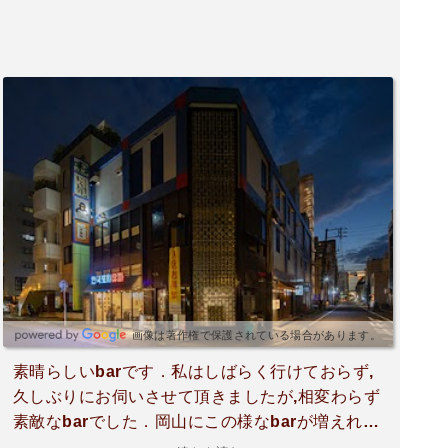
画像は著作権で保護されている場合があります。
素晴らしいbarです．私はしばらく行けておらず,
久しぶりにお伺いさせて頂きましたが,相変わらず
素敵なbarでした．岡山にこの様なbarが増えれば
良いなと心の底から思います😃楽しい思いをさせ