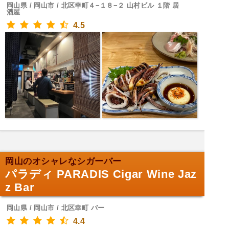
岡山県 / 岡山市 / 北区幸町４−１８−２ 山村ビル １階 居
酒屋
4.5
岡山のオシャレなシガーバー
パラディ PARADIS Cigar Wine Jaz
z Bar
岡山県 / 岡山市 / 北区幸町 バー
4.4