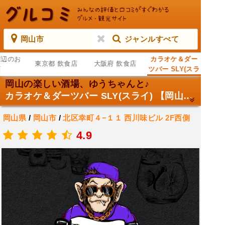
岡山市
ジャンルすべて
周辺のお
カラオケ＆ダー
東京都 飲食店
大阪府 飲食店
店
ツバー SLY(スラ
イ) 【岡山市/バ
岡山の楽しい酒場、ゆうちゃんと♪
ー】
カラオケ＆ダーツバー SLY(スライ) 【岡山市/バー】
岡山県
/
岡山市
/
北区幸町４−１１ 西川味ビル 2F西側
バー
4.9
.