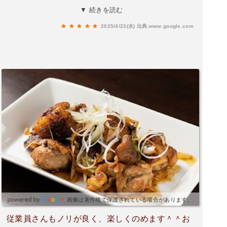
方々でした。フードメニューも豊富で美味しくて
▼ 続きを読む
満足できました！リピートさせていただきます！
2025/4/23(水)
出典:www.google.com
画像は著作権で保護されている場合があります。
従業員さんもノリが良く、楽しくのめます＾＾お