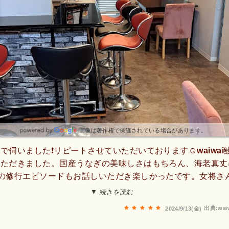
画像は著作権で保護されている場合があります。
で伺いました❗️リピートさせていただいております☺️waiwa
いただきました。国産うなぎの美味しさはもちろん、海老真丈
での修行エピソードもお話しいただき楽しかったです。女将さ
ました☺️予約制なので安心ですし、食材・お料理へ込めたこ
▼ 続きを読む
るお店です✨今回も日常を離れた感動体験をありがとうござい
出典:www
2024/9/13(金)