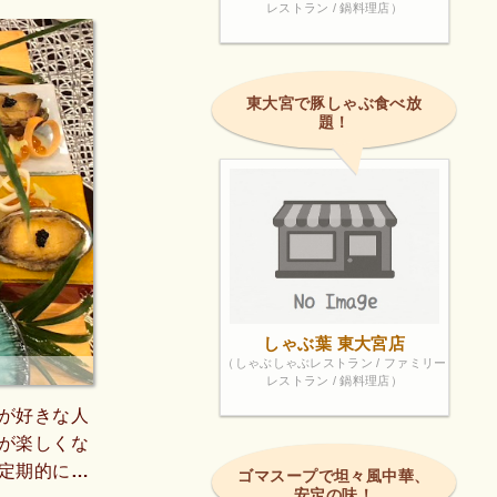
レストラン / 鍋料理店）
東大宮で豚しゃぶ食べ放
題！
しゃぶ葉 東大宮店
（しゃぶしゃぶレストラン / ファミリー
レストラン / 鍋料理店）
が好きな人
が楽しくな
定期的に行
ゴマスープで坦々風中華、
安定の味！