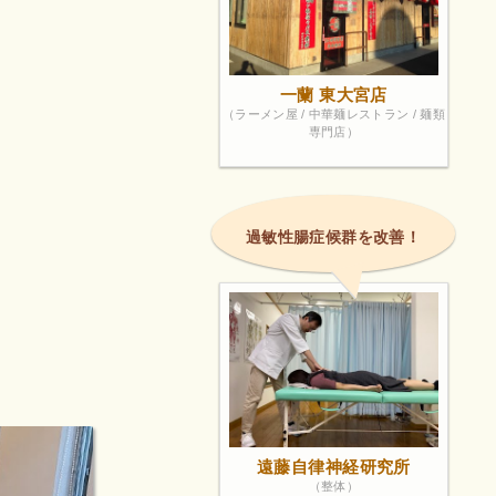
一蘭 東大宮店
（ラーメン屋 / 中華麺レストラン / 麺類
専門店）
過敏性腸症候群を改善！
遠藤自律神経研究所
（整体）