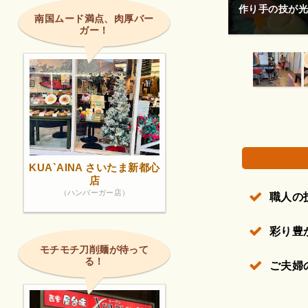
熟練した技術の深い味わい！
作り手の技が光
南国ムード満点、肉厚バー
ガー！
権で保護されている場合があります。
KUA`AINA さいたま新都心
店
（ハンバーガー店）
職人の
彩り豊
モチモチ刀削麺が待って
る！
ご夫婦