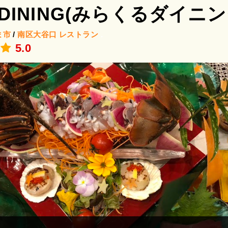
DINING(みらくるダイニン
ま市
/
南区大谷口
レストラン
.
5.0