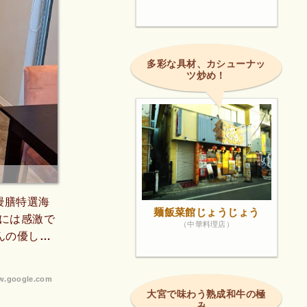
多彩な具材、カシューナッ
ツ炒め！
i鰻膳特選海
麺飯菜館じょうじょう
には感激で
（中華料理店）
んの優しい
だわりや想
ました‼️
.google.com
大宮で味わう熟成和牛の極
み。