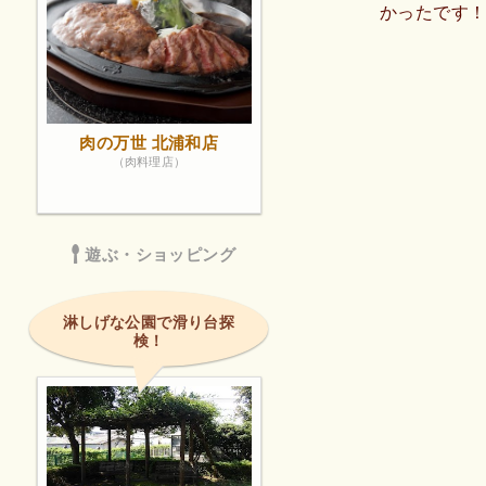
かったです
肉の万世 北浦和店
（肉料理店）
遊ぶ・ショッピング
淋しげな公園で滑り台探
検！