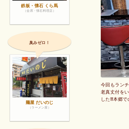
鉄板・懐石 くら馬
（会席・懐石料理店）
臭みゼロ！
今回もランチ
老真丈付を
した‼️本郷
麺屋 だいのじ
笑顔に癒され
（ラーメン屋）
いが感じられ