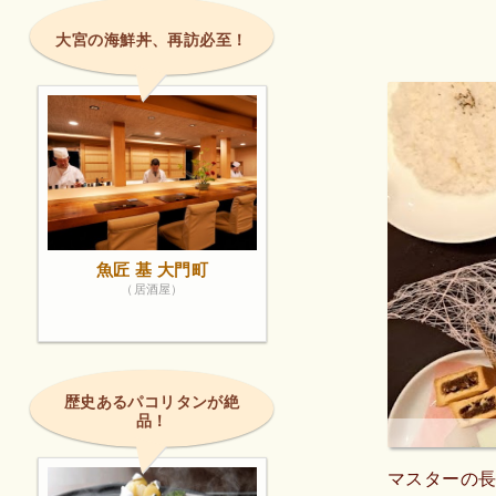
大宮の海鮮丼、再訪必至！
魚匠 基 大門町
（居酒屋）
歴史あるパコリタンが絶
品！
マスターの