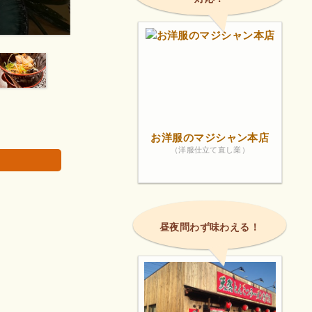
お店の雰囲気にも癒されました。
画像は著作権で
お洋服のマジシャン本店
（洋服仕立て直し業）
昼夜問わず味わえる！