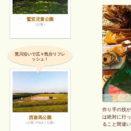
鷲宮児童公園
（公園）
荒川沿いで広々気分リフレ
ッシュ！
作り手の技
は絶対に行
西遊馬公園
（公園 / Park / 公園）
ること間違