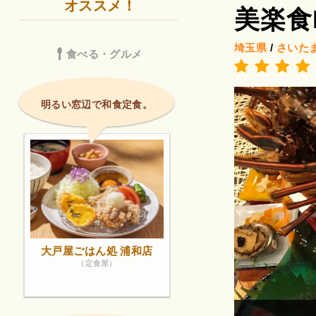
オススメ！
美楽食
埼玉県
/
さいた
食べる・グルメ
明るい窓辺で和食定食。
大戸屋ごはん処 浦和店
（定食屋）