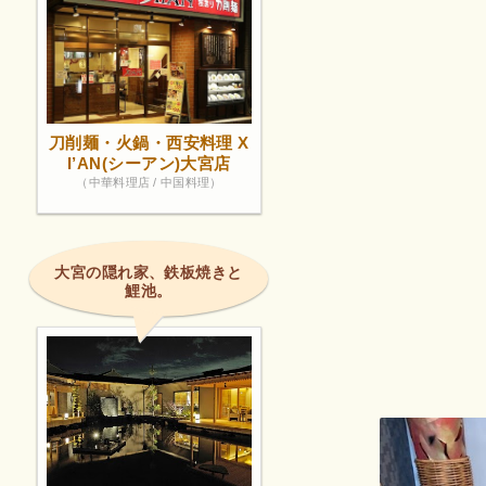
刀削麺・火鍋・西安料理 X
I’AN(シーアン)大宮店
（中華料理店 / 中国料理）
大宮の隠れ家、鉄板焼きと
鯉池。