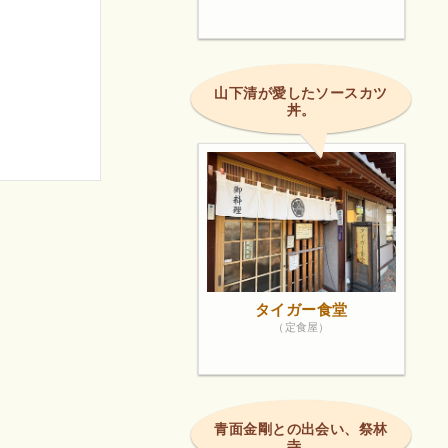
山下清が愛したソースカツ
丼。
タイガー食堂
（定食屋）
青面金剛との出会い、祭林
寺。