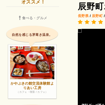
オススメ！
辰野町
長野県
/
辰野町
食べる・グルメ
自然を感じる茅葺き温泉。
かやぶきの館交流体験館よ
りあい工房
（カフェ・喫茶 / カフェ）