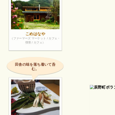
こめはなや
（ファーマーズ マーケット / カフェ・
喫茶 / カフェ）
田舎の味を落ち着いて呑
む。