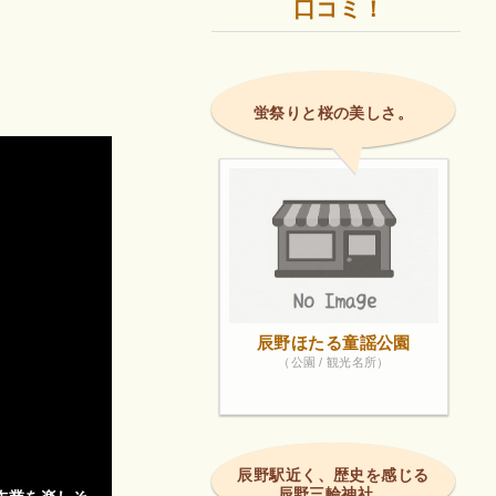
口コミ！
蛍祭りと桜の美しさ。
辰野ほたる童謡公園
（公園 / 観光名所）
辰野駅近く、歴史を感じる
辰野三輪神社。