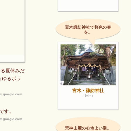
宮木諏訪神社で桜色の春
を。
いる夏休みだ
らゆるボラ
宮木・諏訪神社
.google.com
（神社）
です。
.google.com
荒神山麓の心地よい湯。