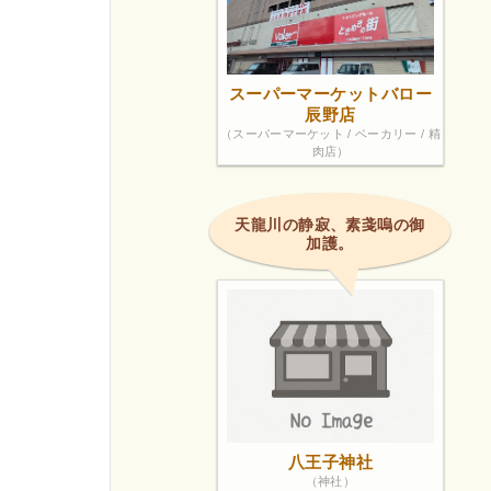
スーパーマーケットバロー
辰野店
（スーパーマーケット / ベーカリー / 精
肉店）
天龍川の静寂、素戔嗚の御
加護。
八王子神社
（神社）