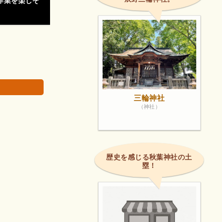
作業を楽しそ
三輪神社
（神社）
歴史を感じる秋葉神社の土
塁！