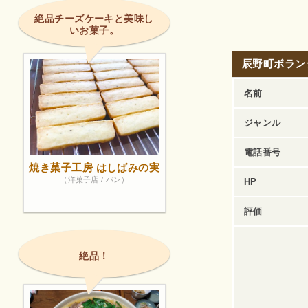
絶品チーズケーキと美味し
いお菓子。
辰野町ボラン
名前
ジャンル
電話番号
焼き菓子工房 はしばみの実
（洋菓子店 / パン）
HP
評価
絶品！