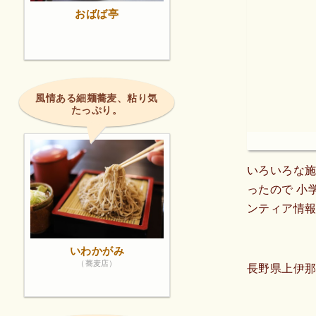
おばば亭
風情ある細麺蕎麦、粘り気
たっぷり。
いろいろな施
ったので 小
ンティア情
いわかがみ
（蕎麦店）
長野県上伊