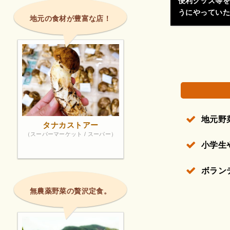
便利グッズ等を
うにやっていたあ
地元の食材が豊富な店！
地元野
タナカストアー
（スーパーマーケット / スーパー）
小学生
ボラン
無農薬野菜の贅沢定食。