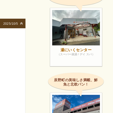
2025/10/5
湯にいくセンター
（スーパー銭湯 / デイ スパ）
辰野町の美味しさ満載、鮮
魚と北欧パン！