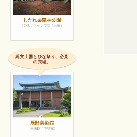
しだれ栗森林公園
（公園 / キャンプ場 / 公園）
縄文土器とひな祭り、必見
の穴場。
辰野美術館
（美術館 / 博物館）