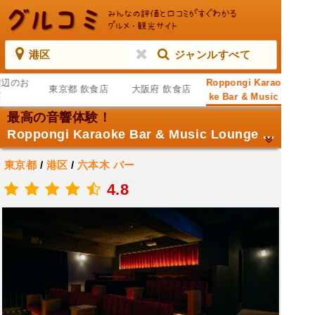
港区
ジャンルすべて
周辺のお
Roppongi Karao
東京都 飲食店
大阪府 飲食店
店
ke Bar & Music
Lounge 「表現 -
最高の音響体験！
ALAWA-」 ／ カ
Roppongi Karaoke Bar & Music Lounge 「表現 -ALAWA-」 ／ カラオケ、スポーツ観戦、ミュージックバー
ラオケ、スポー
ツ観戦、ミュー
東京都
/
港区
/
六本木
バー
ジックバー
.
4.8