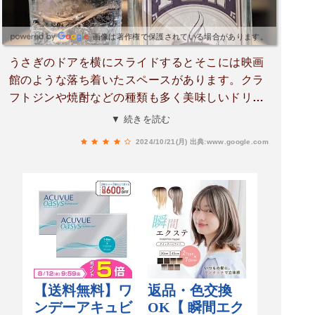
画像は著作権で保護されている場合があります。
うさぎのドアを横にスライドするとそこには映画
館のような落ち着いたスペースがあります。クラ
フトジンや焼酎などの種類も多く美味しいドリン
クが味わえました。またミュージックバーだけあ
▼ 続きを読む
ってスピーカーの音質が想像を超える良さでし
2024/10/21(月)
出典:www.google.com
た。