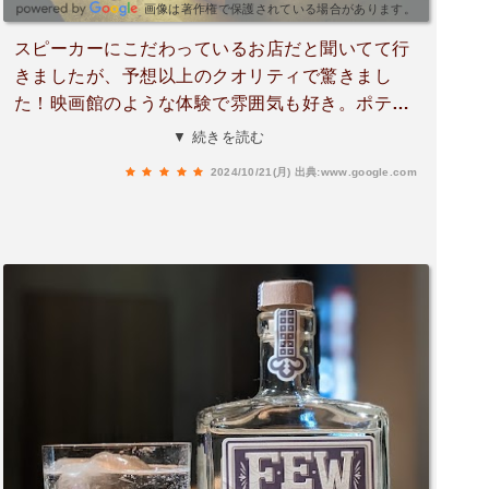
画像は著作権で保護されている場合があります。
スピーカーにこだわっているお店だと聞いてて行
きましたが、予想以上のクオリティで驚きまし
た！映画館のような体験で雰囲気も好き。ポテト
とポップコーンの味が10種類くらいあったのが嬉
▼ 続きを読む
しかった。また行きたい！
2024/10/21(月)
出典:www.google.com