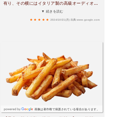
有り、その横にはイタリア製の高級オーディオPa
thos\u0026Charioが設置され未体験レベルの音
▼ 続きを読む
楽再生や映画が楽しめる。3、4階の貸切りサウナ
2024/10/21(月)
出典:www.google.com
で身体を整え、1階で美味しいお寿司を楽しみ2階
のMusic Barで音楽に浸れば最高の自分へのご褒
美。
画像は著作権で保護されている場合があります。