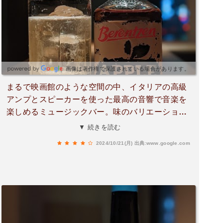
画像は著作権で保護されている場合があります。
まるで映画館のような空間の中、イタリアの高級
アンプとスピーカーを使った最高の音響で音楽を
楽しめるミュージックバー。味のバリエーション
が豊富なフライドポテト、ポップコーンとお酒を
▼ 続きを読む
嗜みながら聴く音楽は至福そのものでした。二軒
2024/10/21(月)
出典:www.google.com
目使いにめちゃくちゃおすすめです。