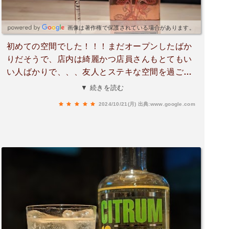
画像は著作権で保護されている場合があります。
初めての空間でした！！！まだオープンしたばか
りだそうで、店内は綺麗かつ店員さんもとてもい
い人ばかりで、、、友人とステキな空間を過ごせ
ました！！映画館のような空間、自分の大好きな
▼ 続きを読む
曲を歌えて最高！！！ほんとは人に教えたくない
2024/10/21(月)
出典:www.google.com
くらいステキな場所ですが、ついつい口コミ書い
ちゃうほど最高でした、、、✨また行きます！