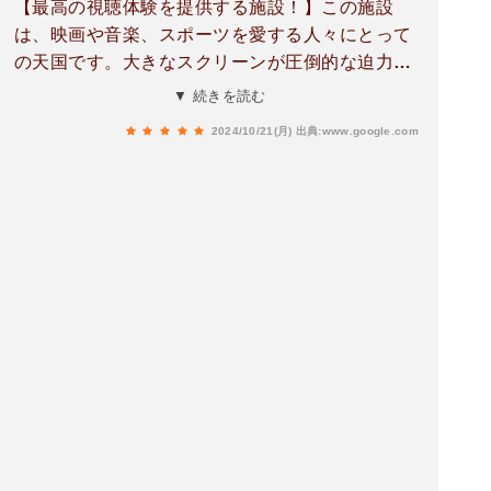
【最高の視聴体験を提供する施設！】この施設
は、映画や音楽、スポーツを愛する人々にとって
の天国です。大きなスクリーンが圧倒的な迫力を
提供し、映像の細部まで鮮明に楽しむことができ
▼ 続きを読む
ます。まるで映画館にいるかのような臨場感を味
2024/10/21(月)
出典:www.google.com
わえます。さらに、店主がこだわった高音質スピ
ーカーシステムが完備されており、音楽や映画、
スポーツのサウンドがクリアで豊かな音響で響き
渡ります。低音から高音までバランスよく再生さ
れ、まるでライブコンサートやスタジアムにいる
かのような感覚を味わえます。この施設にはカラ
オケ設備もあり、奥には半個室も完備されていま
す。大人数でも少人数でも楽しめる可能性に溢れ
ており、友人や家族と一緒に楽しい時間を過ごす
のに最適です。スタッフも非常に親切で、施設の
利用方法や機器の操作について丁寧に説明してく
れます。清潔で快適な環境も整っており、リラッ
クスして楽しむことができます。さらに、フライ