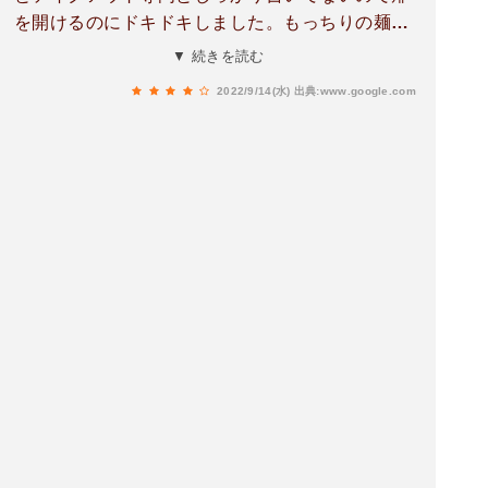
鶏もおいしい。特によだれ鶏が美味しい！！タレ
を開けるのにドキドキしました。もっちりの麺と
が革命的に美味しい。骨がないのもいい。食べ終
野菜いっぱいで美味しかったです。中のスタッフ
▼ 続きを読む
わっても残ったナッツときゅうりとタレで最高の
さんも日本語は拙いながら丁寧な接客をしてくれ
ツマミになる。酒がすすむ。もっと食べたい。リ
2022/9/14(水)
出典:www.google.com
て、また利用したいと思いました。
ャンピー麺は伸びなさそうだし、サイドメニュー
で酒のんで麺で〆るという楽しみ方もできそう。
おいしいね、とか言いながらあっという間に食べ
てしまって写真撮るの忘れた。次回は他のサイド
メニューも試したい。