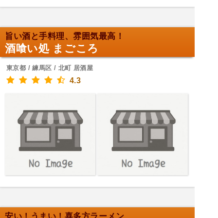
旨い酒と手料理、雰囲気最高！
酒喰い処 まごころ
東京都 / 練馬区 / 北町 居酒屋
4.3
安い！うまい！喜多方ラーメン