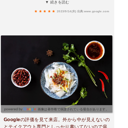
盛)それと、バンバンジー、よだれ鶏を注文。10〜
▼ 続きを読む
15分位でできあがりました。プラスチック容器の
2023/9/14(木)
出典:www.google.com
密閉がちゃんとしていて自転車で持ち帰って、ソ
ースの容器が倒れたりしたが全然こぼれていなか
った◎①は辛いの苦手な人でも大丈夫、とお店の
方に言われましたが食べた人は結構辛いと言って
辛そうにしていました。リャンピー麺のぷるもち
感が最高。ぷるんぷるだし、ソースもいっぱい入
ってるから箸で持ち上げるとソースがスプラッシ
ュします。③は辛いの大好きなら！と勧められて
食べました。食べ始めは全く辛くなく、あれ？と
思って食べ進めると辛くなってきて香りも良くて
凄く美味しい！入っているナッツがアクセントに
なってまた良い。冷たい麺で秋の気温で暑くもな
いのに最後は顔に汗しっかりかきました。確かに
辛いけどヒーヒー言って水ごくごくみたいな辛さ
画像は著作権で保護されている場合があります。
ではなく美味しい辛さ。大盛にしてリャンピー麺
Googleの評価を見て来店。外から中が見えないの
も十分食べられて大満足。バンバンジーもよだれ
とテイクアウト専門としっかり書いてないので扉