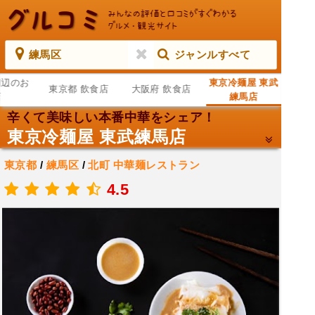
練馬区
ジャンルすべて
周辺のお
東京冷麺屋 東武
東京都 飲食店
大阪府 飲食店
店
練馬店
辛くて美味しい本番中華をシェア！
東京冷麺屋 東武練馬店
東京都
/
練馬区
/
北町
中華麺レストラン
.
4.5