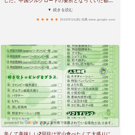
した。中国シルクロードの要所となっていた都市
で数年仕事をしていました。その時に蘭州牛肉麺
▼ 続きを読む
と並んでよく食べたのが、このリャンピーです。
2022/9/14(水)
出典:www.google.com
中国出身の店主とお話しし、中国の味に一番近い
という、“特製香辣味ソースリャンピー麺”を注文
しました。味も香りも、ツルツルもちもちした食
感も、向こうでよく食べたものと一緒です。美味
しくいただきました。蘭州牛肉麺は日本でも食べ
られる場所が増えてきましたが、日本でリャンピ
ーを食べられるお店は貴重です。香辛料がお好き
な方や、東南アジア系エスニック料理がお好きな
方には、この“特製香辣味ソースリャンピー麺”が
特にお勧めです。辛く無いメニューも、ありま
す。
画像は著作権で保護されている場合があります。
辛くて美味しい2回目は沢山食べたくて大盛りに