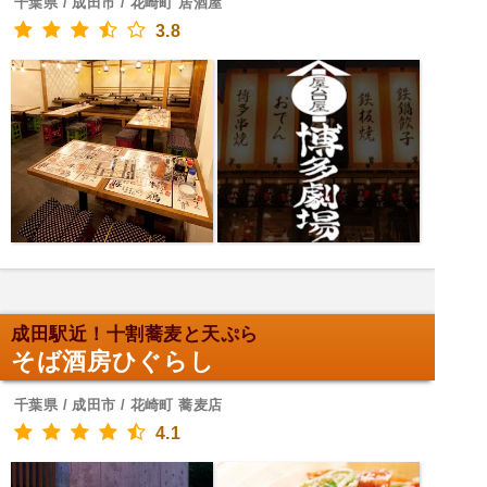
千葉県 / 成田市 / 花崎町 居酒屋
3.8
成田駅近！十割蕎麦と天ぷら
そば酒房ひぐらし
千葉県 / 成田市 / 花崎町 蕎麦店
4.1