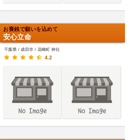
お賽銭で願いを込めて
安心立命
千葉県 / 成田市 / 花崎町 神社
4.2