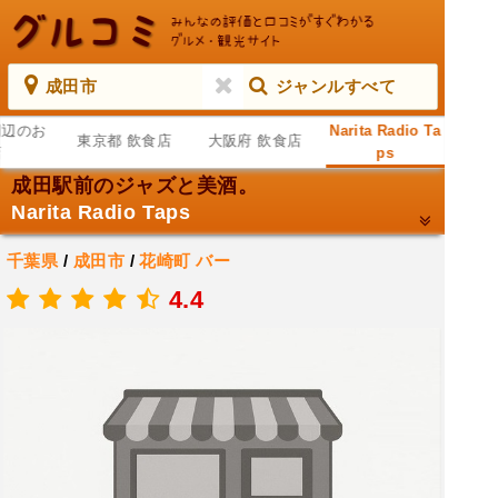
成田市
ジャンルすべて
周辺のお
Narita Radio Ta
東京都 飲食店
大阪府 飲食店
店
ps
成田駅前のジャズと美酒。
Narita Radio Taps
千葉県
/
成田市
/
花崎町
バー
.
4.4