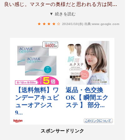
良い感じ。マスターの奥様だと思われる方は関西
弁でマスターとは違う明るい感じで更に好印象。
▼ 続きを読む
フードも美味しくてリーズナブル。あ、流してる
2024/1/10(水)
出典:www.google.com
音楽も世代的にドンピシャでした。成田来る機会
有ればまた行くでしょうね。
スポンサードリンク