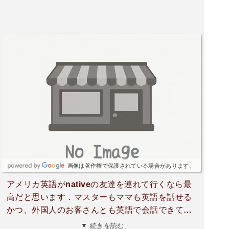
画像は著作権で保護されている場合があります。
アメリカ英語がnativeの友達を連れて行くなら最
高だと思います．マスターもママも英語を話せる
かつ、外国人のお客さんとも英語で会話できて楽
しかったです。次は国際結婚夫婦で訪問者させて
▼ 続きを読む