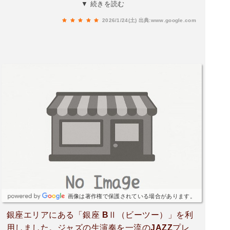
と、落ち着いた大人の空間が広がっていて、まる
▼ 続きを読む
で日常を忘れさせる別世界♬カウンターやテーブ
2026/1/24(土)
出典:www.google.com
ル席にはシックな雰囲気が漂い、グラスに注がれ
た泡のきらめきやワインの香りがふわっと鼻腔を
くすぐります🍷。素材の旨味がぎゅっと引き出さ
れた料理たちは手にした料理は温かく、噛むたび
にじゅわっと旨味が広がる…そんな“食べる喜
び”が毎皿に詰まっていました😋そして嬉しいの
が、豊富なドリンクが3時間飲み放題で楽しめる
こと。生ビールの爽やかな泡、グラスをすっと傾
けたときのワインの深いコクに、「ここに来てよ
かったなぁ」としみじみ感じました🍻✨生演奏が
流れる中でシェフが丁寧に作る美食に舌鼓を打
ち、気づけば時間はゆっくりと過ぎていく…“音楽
×美食”の組み合わせで、贅沢な夜を過ごしたい方
に心からおすすめしたい場所です💫
画像は著作権で保護されている場合があります。
銀座エリアにある「銀座 BⅡ（ビーツー）」を利
用しました。ジャズの生演奏を一流のJAZZプレ