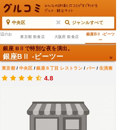
中央区
ジャンルすべて
周辺のお
銀座BⅡ -ビーツ
東京都 飲食店
大阪府 飲食店
店
ー
銀座 BⅡで特別な夜を演出。
銀座BⅡ -ビーツー
東京都
/
中央区
/
銀座８丁目
レストラン
/
バー
/
生演奏
バー
4.8
.