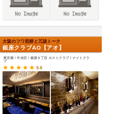
大阪のフワ煎餅と冗談トーク
銀座クラブAO【アオ】
東京都 / 中央区 / 銀座８丁目 ホストクラブ / ナイトクラ
ブ
5.0