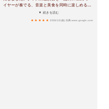
イヤーが奏でる、音楽と美食を同時に楽しめるM
USIC&BAR Restaurantです🌟クラシックやジャ
▼ 続きを読む
ズの音色が流れる中、丁寧に盛られた料理が提供
2026/1/2(金)
出典:www.google.com
され、こだわりのたまごサンド、エビとアボカド
のタルタル、トリュフ香るフライドポテト、揚げ
鰹節のクリームパスタなどをいただきました。特
にたまごサンドのパンは言葉にできないほど美味
しく印象的でした😋ミュージックチャージは不要
で、誕生日を祝う場面ではピアノの生演奏で楽曲
が贈られるなど、雰囲気もとても素敵なお店でし
た☺️