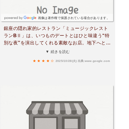
ながらゆっくり飲むには十分な内容でした。演奏
の途中でバースデー演出が入る場面もあり、記念
日利用にも向いていそうです。ライブと食事を気
画像は著作権で保護されている場合があります。
軽に楽しめるバーとして素敵な場所でした！ごち
銀座の隠れ家的レストラン「ミュージックレスト
そうさまでした。
ランBⅡ」は、いつものデートとはひと味違う“特
別な夜”を演出してくれる素敵なお店。地下へと続
く階段を降りると、そこはまるで別世界。薄暗く
▼ 続きを読む
ムーディーな空間に、ピアノの生演奏がしっとり
2025/10/28(火)
出典:www.google.com
と響き渡り、自然と背筋が伸びるような大人の雰
囲気に包まれます♪お料理は、アミューズから始ま
り、前菜3種盛り合わせ、シェフの気まぐれサラ
ダと続くコース仕立て。前菜の一皿一皿に繊細な
工夫が感じられ、見た目にも美しく、目でも舌で
も楽しめます。サラダは季節の野菜をたっぷり使
い、ドレッシングのバランスが絶妙で、シンプル
ながら記憶に残る味わいでした。パスタはその日
の素材で変わる「本日のシェフおまかせ」。この