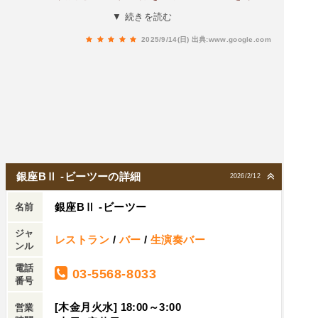
ラダ、パスタと続く。メインの岩中豚肩ロースの
んできました。まず扉を開けて目に飛び込んでく
▼ 続きを読む
ローストは、火入れが絶妙でしっとりとした仕上
るのは、ムーディーな照明と落ち着いた大人の空
がり。肉の旨みと脂の甘みがほどよく、ワインと
2025/9/14(日)
出典:www.google.com
間。カウンター席とテーブル席が程よく配置され
の相性も良かった。客層は落ち着いていて、スタ
ており、おひとり様でも気兼ねなく入れそうな雰
ッフの対応も丁寧。一人飲みから会食、デートま
囲気です。そして驚いたのは、ミュージックチャ
で幅広く利用できる印象。【総評】料理、サービ
ージが不要という点。それでいて、プロのミュー
ス、雰囲気のバランスが取れたお店。銀座らしい
ジシャンによるクオリティの高いジャズ演奏がた
上質さを感じつつ、気軽に立ち寄れる使いやすさ
っぷり楽しめるのです。これはもう、かなりお得
もある。生演奏とともに食事を楽しみたいときに
感があります。さて、気になるコース料理はとい
おすすめです。
うと…🍽 まずは前菜からスタート・グリッシーニ
銀座BⅡ -ビーツーの詳細
2026/2/12
生ハム添えコッパ（生ハム）の塩気とグリッシー
銀座BⅡ -ビーツー
ニの香ばしさが絶妙で、スタートから食欲をそそ
名前
られます。・前菜3種盛り合わせ特に印象的だっ
ジャ
レストラン
/
バー
/
生演奏バー
たのは、レバーのクリームチーズ和え。ねっとり
ンル
とした食感にクリーミーさが加わり、ワインがす
電話
03-5568-8033
すむ逸品でした。🥗 サラダからメイン、デザート
番号
まで・シェフの気まぐれサラダは、彩りが美し
[木金月火水] 18:00～3:00
営業
く、清涼感たっぷりで箸休めに最適。・本日のパ