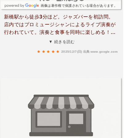
画像は著作権で保護されている場合があります。
新橋駅から徒歩3分ほど。ジャズバーを初訪問。
店内ではプロミュージシャンによるライブ演奏が
行われていて。演奏と食事を同時に楽しめる！特
にワインの品揃えが豊富で、15種類以上の銘柄を
▼ 続きを読む
揃えているとのこと。演奏は毎時ちょうどにスタ
2025/12/7(日)
出典:www.google.com
ート。照明を落とした空間にピアノの音がゆっく
りと響き、落ち着いた雰囲気の中で食事をいただ
けましたしかもフードメニューは一流シェフ創作
のもので。パスタ、サンドイッチ、メイン、デザ
ートまで幅広く、バー利用としては充実したライ
ンナップ。タマゴサンドは厚めでやわらかなパン
が印象的。フライドポテトは香りがしっかり立っ
ており、つまみに最適でした。タルタルは定番の
組み合わせながら、バランス良くまとまっていま
す。ドリンクは飲み放題（¥3,000）を追加。スパ
ークリングワインやビールも対象で、演奏を聞き