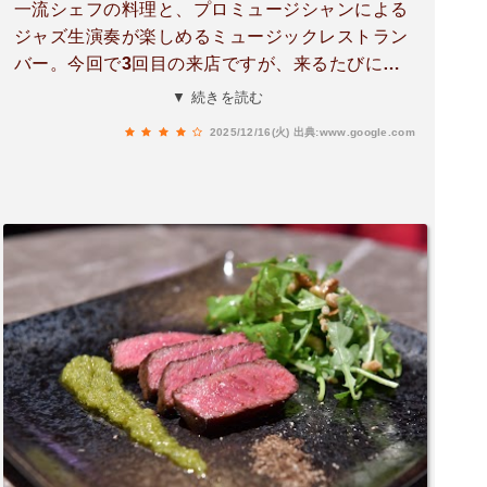
一流シェフの料理と、プロミュージシャンによる
ジャズ生演奏が楽しめるミュージックレストラン
バー。今回で3回目の来店ですが、来るたびに
「また来たい」と思わせてくれるお店です。エビ
▼ 続きを読む
とアボカドのタルタルや、トリュフ香るカリカリ
2025/12/16(火)
出典:www.google.com
のフライドポテト、こだわりのたまごサンドは、
パンがふわふわでほんのり甘く、玉ねぎ入りのた
まごフィリングが良いアクセントになっていまし
た。あら鰹節のクリームパスタは麺がもちもち
で、濃厚ながら重すぎずとても美味しかったで
す。この日はクリスマスが近かったこともあり、
ジャズアレンジのクリスマスソングが流れてい
て、デートにもぴったりな雰囲気でした。音楽と
食事をゆっくり楽しみたい大人におすすめのお店
です。