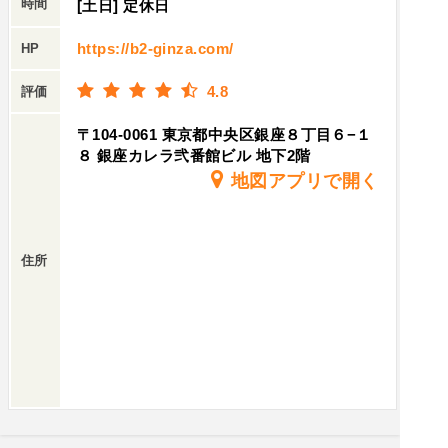
時間
[土日] 定休日
スタは、釜揚げしらすとフレッシュトマトの組み
合わせ。しらすの旨みがしっかりと感じられ、さ
https://b2-ginza.com/
HP
っぱりとした味わいが印象的でした。・メインの
4.8
評価
岩手県産・岩中豚肩ロースのローストは絶品！ジ
ューシーな豚肉に、りんごの香り豊かな特製ソー
〒104-0061 東京都中央区銀座８丁目６−１
スが優しく絡み、思わず笑みがこぼれる美味し
８ 銀座カレラ弐番館ビル 地下2階
さ。・デザートのチョコレートテリーヌは、濃厚
地図アプリで開く
ながらもなめらかな口どけ。最後の一口まで大満
足でした。🍷 飲み放題も妥協なし生ビール、ワイ
ン、カクテルなど種類豊富なドリンクが飲み放
住所
題。お酒を楽しみながら、心地よいジャズに耳を
傾ける贅沢な時間は、まさに非日常。女子会に
も、デートにも、ひとりでふらっと訪れるのにも
ぴったりな一軒。銀座でこの内容、この雰囲気、
この価格は、正直なところ“穴場”としか言いよう
がありません。上質な音楽と美食に包まれなが
ら、ゆったりと流れる時間を味わいたい方に、ぜ
ひおすすめしたいお店です。🌹銀座BⅡ東京都中