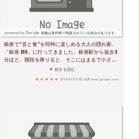
日は秋の味覚が詰まったキノコのソースで、香り
豊かで深みのある味わいにうっとり。メインの
「岩手県産 岩中豚肩ロースのロースト」は、香ば
しく焼かれた外側とジューシーで柔らかな中身の
コントラストが絶妙。噛むたびに豚の旨味が広が
画像は著作権で保護されている場合があります。
り、思わず笑顔になってしまいました✨店内は照
銀座で“音と食”を同時に楽しめる大人の隠れ家、
明を落としたシックな空間。ピアノの生演奏が程
「銀座 BII」に行ってきました。銀座駅から徒歩3
よい音量で流れ、料理の余韻に浸りながら、穏や
分ほど。階段を降りると、そこにはまるで小さな
かな時間が流れていきます。まさに音楽と料理が
劇場のような別世界が広がっています。落ち着い
▼ 続きを読む
寄り添う、大人のための贅沢なレストラン♪接客も
た照明とモダンな内装、そして生演奏のピアノの
とても丁寧で、気配りが行き届きつつも押しつけ
2025/10/13(月)
出典:www.google.com
音色がとても心地よく、日常を忘れてリラックス
がましくない、心地よいサービスが印象的。スタ
できる素敵な空間でした。この日はピアニストの
ッフの方々の所作も落ち着いていて、このお店の
福田さんによるソロライブ。グラスを傾けながら
雰囲気としっかり調和しています。ちょっと特別
ジャズの音に包まれる時間はまさに“大人の癒
な夜を過ごしたいとき、大切な人としっとり語ら
し”でした。注文したのは「スパークリング＆生ビ
いたいときにぴったりの一軒。美味しい料理と美
ール付き飲み放題＋ライブ演奏」付きコース（¥7,
しい音楽が重なり合う、銀座の夜にぴったりの“ご
500）。しかもミュージックチャージ無料、飲み
ほうびレストラン”です♪
放題2時間で3,000円という驚きのコスパ！銀座で