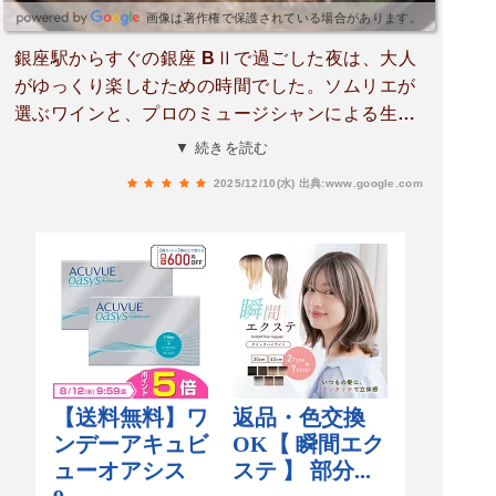
画像は著作権で保護されている場合があります。
銀座駅からすぐの銀座 BⅡで過ごした夜は、大人
がゆっくり楽しむための時間でした。ソムリエが
選ぶワインと、プロのミュージシャンによる生演
奏を同じ空間で味わえる特別感がまず魅力です。
▼ 続きを読む
落ち着いたモダンでシックな店内は、カウンター
2025/12/10(水)
出典:www.google.com
でもテーブルでも居心地が良く、女子会にも一人
飲みにも向いています。料理はどれも丁寧で、味
わいに厚みがあります。エビとアボカドのタルタ
ルは素材のバランスが良く、ワインとの相性が抜
群。マヨネーズが苦手な私でもサラッとしていて
食べやすい味でした。たまごサンドはシンプルな
がらコクがあり、軽食以上の満足感があります。
デニッシュのパンがリッチで、卵の味付けともよ
く合っていました。トリュフ香るフライドポテト
は香りが豊かで、一品としてしっかり印象に残る
味わい。量があっても飽きずに食べられます。揚