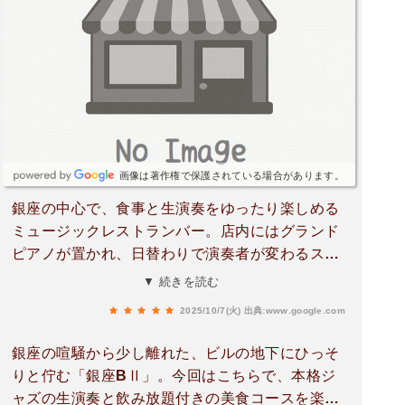
げしらすと野菜のパスタ🍝しらすの旨味と野菜の
甘みが絶妙で、優しい味付けながら満足感あり。
メインの「岩手県産 岩中豚肩ロースのロースト バ
ンブランソース」は感動レベル！豚肉はしっとり
ジューシーで、ソースのまろやかさが全体を包み
込むような味わい。ごぼうチップスと茄子の組み
合わせも良く、見た目も華やかでした🍆デザート
はチョコレートテリーヌ🫕ラズベリーソースと柿
画像は著作権で保護されている場合があります。
が添えられていて、濃厚ながら後味さっぱり。最
銀座の中心で、食事と生演奏をゆったり楽しめる
後まで丁寧に作られた印象で、とても満足度の高
ミュージックレストランバー。店内にはグランド
いコースでした。スタッフの方もとても丁寧で、
ピアノが置かれ、日替わりで演奏者が変わるスタ
料理の説明もわかりやすく気持ちの良い接客。記
イル。照明を落とした空間で聴くジャズやクラシ
▼ 続きを読む
念日やデート、女子会にもおすすめです✨銀座で
ックの音色が心地よく、落ち着いた雰囲気が漂
ゆったり美味しい時間を過ごしたい方にぴったり
2025/10/7(火)
出典:www.google.com
う。この日は「レギュラーパーティコース（7,500
のお店でした。
円）」を注文。2時間の飲み放題付きで、生ビー
銀座の喧騒から少し離れた、ビルの地下にひっそ
ルやワイン、スパークリングなどが選べる。前菜
りと佇む「銀座BⅡ」。今回はこちらで、本格ジ
3種盛り合わせから始まり、シェフの気まぐれサ
ャズの生演奏と飲み放題付きの美食コースを楽し