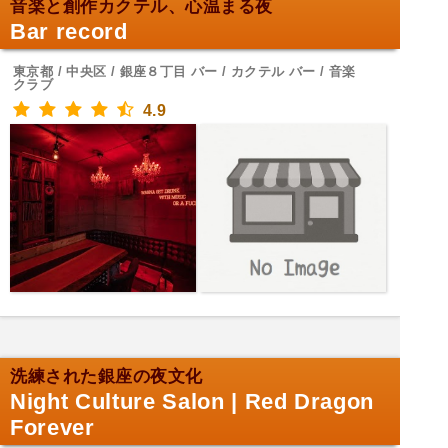
音楽と創作カクテル、心温まる夜
Bar record
東京都 / 中央区 / 銀座８丁目 バー / カクテル バー / 音楽
クラブ
4.9
洗練された銀座の夜文化
Night Culture Salon | Red Dragon
Forever