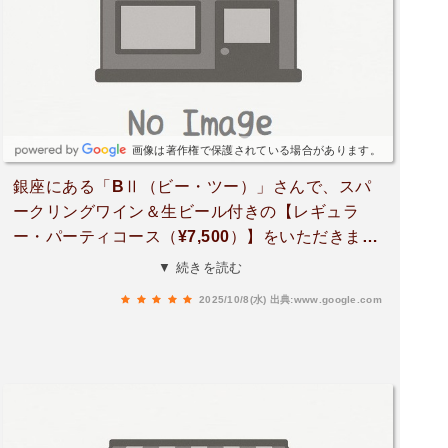
この内容は本当にすごいと思います。料理は前菜
からデザートまでどれも丁寧で、見た目も味も大
満足。特に印象に残ったのは「岩手県産 岩中豚肩
ロースのロースト」。火入れが絶妙で、噛むたび
に旨みがじゅわっと広がります。白ワインソース
が上品で、料理の完成度がとても高かったです。
画像は著作権で保護されている場合があります。
店内は落ち着いた雰囲気で、デートや女子会はも
銀座にある「BⅡ（ビー・ツー）」さんで、スパ
ちろん、一人でゆっくり飲みたい時にもぴった
ークリングワイン＆生ビール付きの【レギュラ
り。ジャズの生演奏を聴きながら、美味しい料理
ー・パーティコース（¥7,500）】をいただきまし
とお酒を楽しむ時間は本当に贅沢でした。銀座
た🍷✨落ち着いた雰囲気で、ゆったり2時間の贅沢
▼ 続きを読む
で“ちょっと特別な夜”を過ごしたい方に、心から
ディナーが楽しめる素敵なお店です。最初のアミ
おすすめしたいお店です。
2025/10/8(水)
出典:www.google.com
ューズは生ハム。程よい塩気でスパークリングワ
インとの相性が抜群🥂前菜3種盛り合わせは、尾
長鯛・ホタテのムース・自家製ハム。それぞれ素
材の良さが引き立っていて、どれも丁寧な仕上が
りでした。気まぐれサラダは野菜がシャキシャキ
でドレッシングも爽やか。続いてのパスタは釜揚