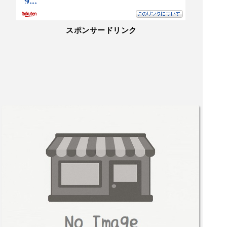
げ鰹節のクリームパスタは香ばしさと濃厚さが重
なり、こちらもワインと相性の良い一皿でした。
料理、ワイン、生演奏が調和する銀座らしい特別
スポンサードリンク
な空間で、ゆっくり過ごしたい夜にまた訪れたく
なるお店です。