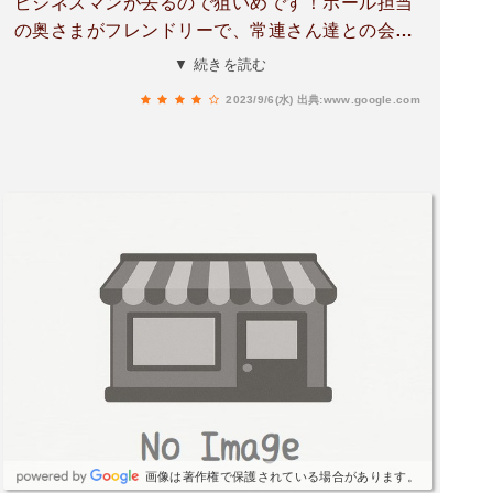
ビジネスマンが去るので狙いめです！ホール担当
の奥さまがフレンドリーで、常連さん達との会話
にほのぼの😊厨房はご主人が1人でされているの
▼ 続きを読む
で、注文が入る順番に提供されます。美味しい！
2023/9/6(水)
出典:www.google.com
安い！こんな町中華近くにあったらいいな❗️
画像は著作権で保護されている場合があります。