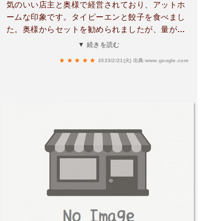
気のいい店主と奥様で経営されており、アットホ
ームな印象です。タイピーエンと餃子を食べまし
た。奥様からセットを勧められましたが、量が分
からず、ビールを飲みたかったので、普通盛りを
▼ 続きを読む
注文。タイピーエンは初めてでしたが、野菜がた
2023/2/21(火)
出典:www.google.com
くさん入っていてあっさり。野菜の甘さが出た優
しい味のスープで美味しかったです。餃子は揚げ
餃子でパリッとしていて、中の餡は具材が細かく
刻まれていて、なめらかな感じでした。店内も中
華系の店なのにベタついておらず、綺麗で美味し
かったし、何より店主と奥様の雰囲気が良かっ
た。