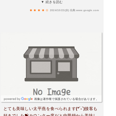
台留められますホールスタッフの対応も心地良い
▼ 続きを読む
ですさて、とても野菜が食べたい気分だったの
2024/10/23(水)
出典:www.google.com
で、おすすめメニューの中から チャンポン＋ミニ
炒飯900円を注文程なく配膳されますチャンポン
は野菜たっぷりて、スープはあっさりだけどコク
があり、箸が止まりません炒飯は、ザ中華の味つ
けて炒め加減がちょうど良いですあっという間に
食べ終わり、コスパのよさと量に満足して店をあ
とにしました帰る頃には、席はほとんど埋まって
ましたまた行きたいですね。
画像は著作権で保護されている場合があります。
とても美味しい太平燕を食べられます(*´-`)接客も
好きでした💝カウンター席だと中華鍋から美味し