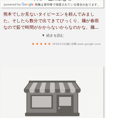
画像は著作権で保護されている場合があります。
熊本でしか見ないタイピーエンを頼んでみまし
た。そしたら数分で出てきてびっくり、麺が春雨
なので茹で時間がかからないからなのかな。麺を
食べるとかなりあっさりだと思って食べ進めて、
▼ 続きを読む
最後にスープだけ飲むとしっかり味がついていて
2022/11/4(金)
出典:www.google.com
美味しかったです。注文時に大盛り？って聞かれ
て初めてのお店でスッゲー出てきたら困るので普
通にしましたが、大盛りにするかミニ焼飯のセッ
トでも良かったかもしれません。ちなみにすでに
上がっていた写真に比べると若干だけ値段が上が
ってるようですがそれでもかなり安くておいしい
と思います。店内は入ると4人ぐらい座れるカウ
ンターと二人用テーブル2つだけですが、奥に10
畳ぐらいの座敷があってそこだけで16人ぐらい入
れます。