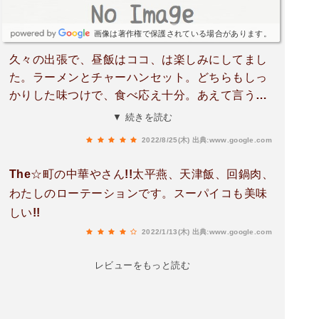
画像は著作権で保護されている場合があります。
久々の出張で、昼飯はココ、は楽しみにしてまし
た。ラーメンとチャーハンセット。どちらもしっ
かりした味つけで、食べ応え十分。あえて言うな
ら、麺が少し柔かったかなぁ。ピークを過ぎた時
▼ 続きを読む
間ということもあり、大将と世間話を交わしなが
2022/8/25(木)
出典:www.google.com
らの昼食。店を出るときの「お疲れさま〜」に、
心が温まったなぁ。
The☆町の中華やさん!!太平燕、天津飯、回鍋肉、
わたしのローテーションです。スーパイコも美味
しい!!
2022/1/13(木)
出典:www.google.com
レビューをもっと読む