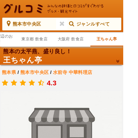
熊本市中央区
ジャンルすべて
周辺のお
東京都 飲食店
大阪府 飲食店
王ちゃん亭
店
熊本の太平燕、盛り良し！
王ちゃん亭
熊本県
/
熊本市中央区
/
水前寺
中華料理店
.
4.3