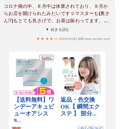
コロナ禍の中、８月中は休業されており、９月か
らお店を開けられたみたいです☺️マスターも(奥さ
ん⁉️)もとても良さげで、お昼は賑わってます。味
も美味しく、安価でお腹いっぱいになること間違
▼ 続きを読む
いなし‼️駐車場🅿️が少ないみたいなので⚠️
2023/9/6(水)
出典:www.google.com