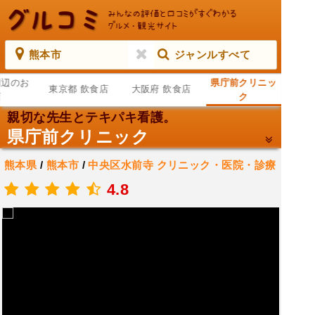
熊本市
ジャンルすべて
周辺のお
県庁前クリニッ
東京都 飲食店
大阪府 飲食店
店
ク
親切な先生とテキパキ看護。
県庁前クリニック
熊本県
/
熊本市
/
中央区水前寺
クリニック・医院・診療
所
/
医療機関
4.8
.