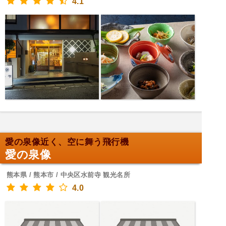
4.1
愛の泉像近く、空に舞う飛行機
愛の泉像
熊本県 / 熊本市 / 中央区水前寺 観光名所
4.0