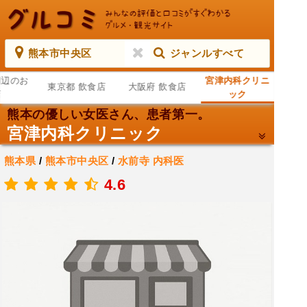
熊本市中央区
ジャンルすべて
周辺のお
宮津内科クリニ
東京都 飲食店
大阪府 飲食店
店
ック
熊本の優しい女医さん、患者第一。
宮津内科クリニック
熊本県
/
熊本市中央区
/
水前寺
内科医
.
4.6