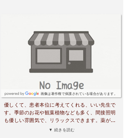
画像は著作権で保護されている場合があります。
優しくて、患者本位に考えてくれる、いい先生で
す。季節のお花や観葉植物なども多く、間接照明
も優しい雰囲気で、リラックスできます。薬が院
内処方なのもありがたいポイントです。必要なと
▼ 続きを読む
きは、すぐに専門医を紹介してくれるので、かか