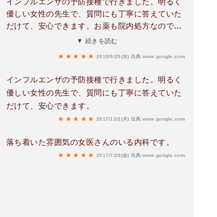
インフルエンザの予防接種で行きました。明るく
優しい女性の先生で、質問にも丁寧に答えていた
だけて、安心できます。お薬も院内処方なので、
別に薬局に取りに行かなくていいので、助かりま
▼ 続きを読む
す。
2019/9/25(水)
出典:www.google.com
インフルエンザの予防接種で行きました。明るく
優しい女性の先生で、質問にも丁寧に答えていた
だけて、安心できます。
2017/11/2(木)
出典:www.google.com
落ち着いた雰囲気の女医さんのいる内科です。
2017/7/28(金)
出典:www.google.com