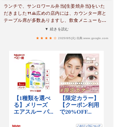
ランチで、サンロワール弁当(生姜焼弁当)をいた
だきました🍴🙏広めの店内には、カウンター席と
テーブル席が多数ありますし、飲食メニューも豊
富ですよ❗日替り定食は、味噌汁・コーヒー付き
▼ 続きを読む
で、1,050円で、とてもリーズナブルですよ❗もち
2025/8/5(火)
出典:www.google.com
ろんコーヒー無しも出来、無しなら940円のよう
です❗お弁当の内容は、日替りで変わるようです
が、食べた生姜焼は、とても美味しかったですよ
👌ハンバーグも肉汁たっぷりで、お薦めですよ❗食
後のアイスコーヒーもプラス110円なら、付けた
ほうがお薦めですね👌