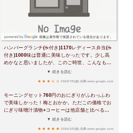
画像は著作権で保護されている場合があります。
ハンバーグランチ(☕️付き)1170レディース弁当(☕️
付き)1000味は普通に美味しかったです。少し高
めかなと思いましたが、このご時世、こんなもの
かとも。コーヒーは美味しかったです。店内は落
▼ 続きを読む
ち着いた雰囲気で、良き喫茶店。駐車場はお店を
2024/7/5(金)
出典:www.google.com
中心にL字に8〜9台は停めれそう。13:30くらいに
きたが、4台程度止まっていた。店内のスペース
モーニングセット760円のおにぎりがふわっふわ
も広く、10組以上は入りそう。
で美味しかった！梅とおかか。ただこの価格でお
にぎり味噌汁漬物+コーヒーは他店舗と比べると
高く感じたかな〜デザートプレート500円の抹茶
▼ 続きを読む
アイスもふわふわ！
2024/1/5(金)
出典:www.google.com