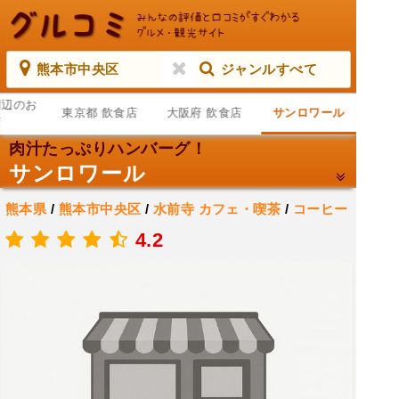
熊本市中央区
ジャンルすべて
周辺のお
東京都 飲食店
大阪府 飲食店
サンロワール
店
肉汁たっぷりハンバーグ！
サンロワール
熊本県
/
熊本市中央区
/
水前寺
カフェ・喫茶
/
コーヒー
ショップ・喫茶店
4.2
.