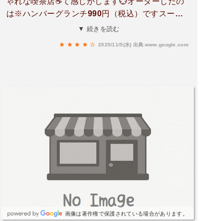
ゃれな喫茶店☕️て感じがします💮オーダーしたの
は※ハンバーグランチ990円（税込）ですスープ、
サラダ🥗、ハンバーグもとても美味しかったです
▼ 続きを読む
次回は他のメニューを食べてみたいですごちそう
2025/11/5(水)
出典:www.google.com
さまでした💮(^O^)
画像は著作権で保護されている場合があります。