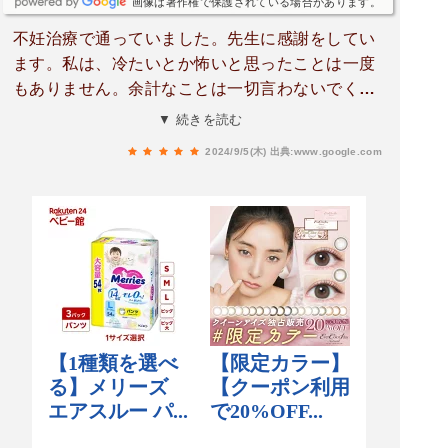
画像は著作権で保護されている場合があります。
不妊治療で通っていました。先生に感謝をしてい
ます。私は、冷たいとか怖いと思ったことは一度
もありません。余計なことは一切言わないでくれ
て、シンプルな言葉で簡潔に現状を伝えてくださ
▼ 続きを読む
います。心配性な私にとってすごく有り難かった
2024/9/5(木)
出典:www.google.com
です。毎回、お祈りポーズ🙏をしてくれるのも嬉
しかったです(^^)何より、怖くて仕方がなかった
卵管造影検査をほとんど痛みなく終わらせてくれ
て腕の良い先生なんだろうなと感じました。でき
ればこちらの病院でお産もしたかったですが産科
がない為、別の大きな病院を紹介していただきま
した。本当にありがとうございました。また何か
あったときはこちらのクリニックに通います！