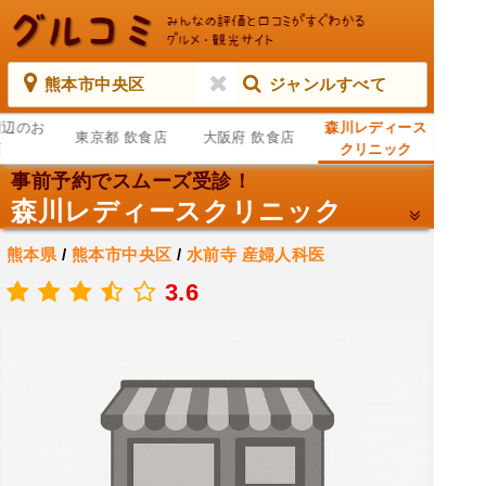
熊本市中央区
ジャンルすべて
周辺のお
森川レディース
東京都 飲食店
大阪府 飲食店
店
クリニック
事前予約でスムーズ受診！
森川レディースクリニック
熊本県
/
熊本市中央区
/
水前寺
産婦人科医
.
3.6