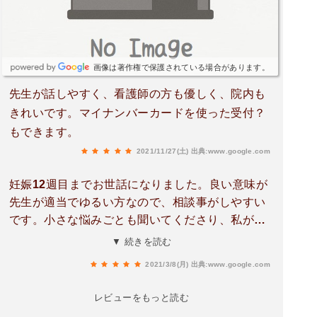
画像は著作権で保護されている場合があります。
先生が話しやすく、看護師の方も優しく、院内も
きれいです。マイナンバーカードを使った受付？
もできます。
2021/11/27(土)
出典:www.google.com
妊娠12週目までお世話になりました。良い意味が
先生が適当でゆるい方なので、相談事がしやすい
です。小さな悩みごとも聞いてくださり、私が重
く考えすぎないようなアドバイスをくださりま
▼ 続きを読む
す。妊婦初期の出血の際も大丈夫ですよと言いつ
2021/3/8(月)
出典:www.google.com
つ、しっかり診察してくださりました。エコー写
真も毎回いただけます。また受付の方がとっても
レビューをもっと読む
親切。看護師さんも優しく、穏やかな時間を過ご