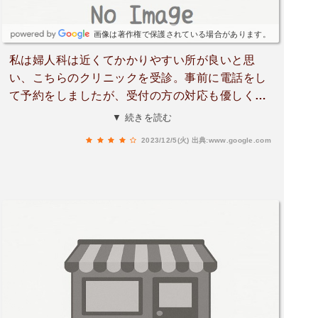
画像は著作権で保護されている場合があります。
私は婦人科は近くてかかりやすい所が良いと思
い、こちらのクリニックを受診。事前に電話をし
て予約をしましたが、受付の方の対応も優しく丁
寧でした。日によっては患者さんの予約が多く、
▼ 続きを読む
お急ぎですか？この日でしたら等適切な案内もし
2023/12/5(火)
出典:www.google.com
て下さいました。先生も穏やかで話もきちんと聞
いて下さいますし、治療法も複数提案して頂き納
得して治療を始める事が出来ました。あっさりと
した先生なので、感情移入して話を聞いて欲しい
と思われる方には冷たく感じるかもしれません
が、私は過剰な反応も余計な話もなく、内診でも
話しかけながらして下さり、とても私には合う先
生だと思いました。患者側も受け身ではく、自分
の意見や意思を率直に話す事が先生との相互理解
につながり、納得いく診療が受けられると思いま