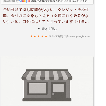
画像は著作権で保護されている場合があります。
予約可能で待ち時間が少ない、クレジット決済可
能、会計時に薬をもらえる（薬局に行く必要がな
い）ため、自分にはとても合っています！仕事の
合間にも行きやすくて助かっています。先生は男
▼ 続きを読む
性かつ淡々とした話し方をされるので合わないと
2024/5/5(日)
出典:www.google.com
思われる方もいるかもしれませんが、無駄な話が
なく説明も的確で、自分はとても信頼していま
す。今後もお世話になりたいクリニックです。