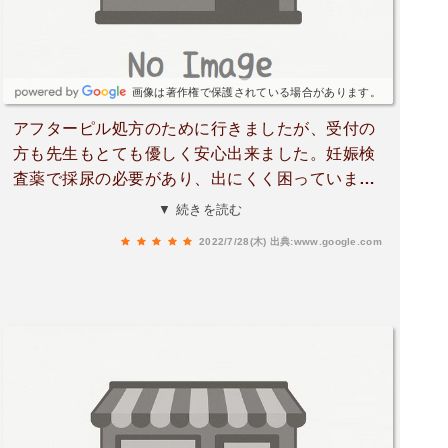
した。そして何よりお薬が院内処方で受け取れる
のがとても良いです。調剤薬局に行くのはホント
面倒臭いですし笑薬剤師の方も体験的アドバイス
等して下さいますし、病院全体の雰囲気がとても
画像は著作権で保護されている場合があります。
良いと思います。マイナ保険証も使えますし、支
アフターピル処方のために行きましたが、受付の
払いに関しては様々な選択肢がありクレジットカ
方も先生もとても優しく安心出来ました。妊娠検
ードも使えます。あと、院内での待ち時間に使え
査薬で採尿の必要があり、出にくく困っていまし
るフリーWiFiがあるのも便利です。ウォーターサ
たが、看護師さんが出なかったら大丈夫ですよと
▼ 続きを読む
ーバーも設置してあり患者さんへの気配りが感じ
声をかけて下さりありがたかったです。外装内装
られます。
2022/7/28(木)
出典:www.google.com
共に綺麗で、また何かあったら伺いたいなと思い
ました。