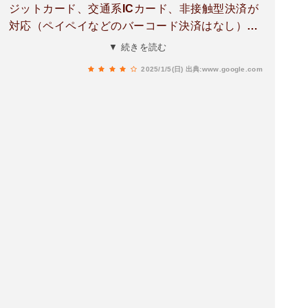
ジットカード、交通系ICカード、非接触型決済が
対応（ペイペイなどのバーコード決済はなし）支
払いはセルフレジ形式。お薬も受付でもらえま
▼ 続きを読む
す。昔からある病院ですが（先代の先生にも産科
2025/1/5(日)
出典:www.google.com
でお世話になりました）リニューアルしてとても
綺麗な今どきな病院って感じです。気さくな男性
の先生がメインで対応してくださいます、他のス
タッフさんは全員女性でとても丁寧に対応してく
ださるので安心。どこの病院もそうだと思います
が先生との合う合わないは絶対あります。他の方
の口コミもありますがさっぱりした先生です。婦
人科系のちょっと心配なことがあったらすぐ相談
できるので地元にこの病院があってよかったなと
思っています。出産とか手術とかはやっていない
ので紹介状を出してもらうかたちです。