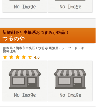
新鮮刺身と中華系おつまみが絶品！
つるのや
熊本県 / 熊本市中央区 / 水前寺 居酒屋 / シーフード・海
鮮料理店
4.6