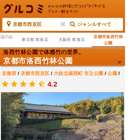
京都市西京区
ジャンルすべて
周辺のお
京都市洛西竹林
東京都 飲食店
大阪府 飲食店
店
公園
洛西竹林公園で体感竹の世界。
京都市洛西竹林公園
京都府
/
京都市西京区
/
大枝北福西町
市立公園
/
公園
/
観光名所
4.2
.