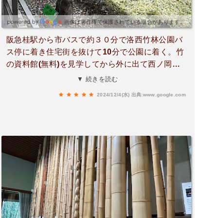
画像は著作権で保護されている場合があります。
阪急桂駅から市バスで約３０分で洛西竹林公園バ
ス停に着き住宅街を抜けて10分で公園に着く。竹
の資料館(無料)を見学してから外に出て西ノ岡竹
林道を古墳巡りして阪急東向日駅までハイキング
▼ 続きを読む
しました。なだらかな整備された良い道でした。
2024/12/4(水)
出典:www.google.com
道筋は竹が美しく、爽やかな風が心地良かった。