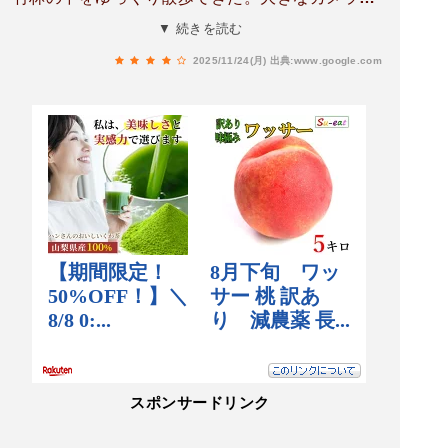
三脚にセットして撮影されている人もいた。そこ
▼ 続きを読む
は写真映えする有名な場所なのかもしれない。紅
2025/11/24(月)
出典:www.google.com
葉の時期だったが、青々した竹林はきれいだっ
た。紅葉と竹林という組み合わせも良いのではと
思った。
スポンサードリンク