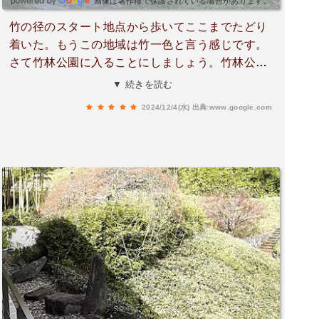
画像は著作権で保護されている場合があります。
竹の径のスタート地点から歩いてここまでたどり
着いた。もうこの地域は竹一色と言う感じです。
さて竹林公園に入ることにしましょう。竹林公園
ならびに竹の資料館は無料です。公園を入ったら
▼ 続きを読む
すぐに資料館があり、入館の手続きを済ませ、色
2024/12/4(水)
出典:www.google.com
んな竹の種類があるのと竹細工等を見て、公園の
庭に出た。手入れが行き届いてて素晴らしい公園
である。一番奥の方には石仏がたくさん有り、そ
こも見所の一つである。自分は、金色?黄色の竹
があるのにはビックリしました。