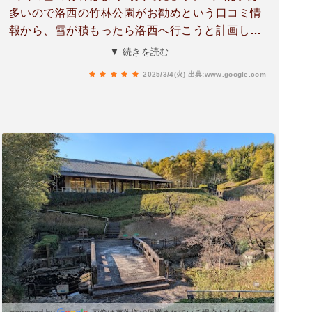
多いので洛西の竹林公園がお勧めという口コミ情
報から、雪が積もったら洛西へ行こうと計画しま
した。年に何度かの雪が土曜日の休みにかぶり決
▼ 続きを読む
行。保険のロードサービスの電話番号をメモっ
2025/3/4(火)
出典:www.google.com
て、樹脂チェーン積んで事故る覚悟で行きました
が、案の定登り坂で止まると動かなくなり迂回路
から到着。苦労して行った甲斐がありました。中
でもキッコウチクは興味深く家に飾っておきたい
形をしていました。