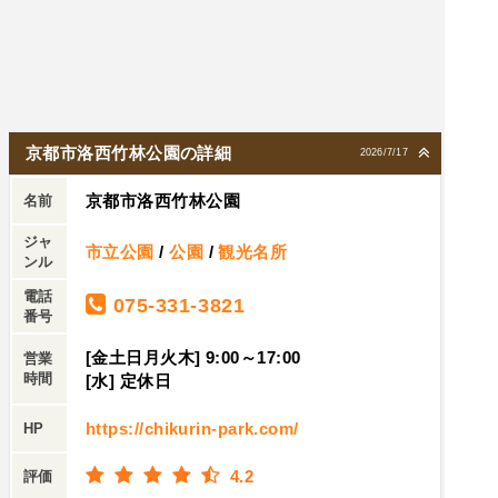
京都市洛西竹林公園の詳細
2026/7/17
京都市洛西竹林公園
名前
ジャ
市立公園
/
公園
/
観光名所
ンル
電話
075-331-3821
番号
[金土日月火木] 9:00～17:00
営業
時間
[水] 定休日
https://chikurin-park.com/
HP
4.2
評価