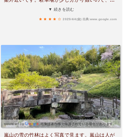
前にナビでよく把握されることをお勧めします。
▼ 続きを読む
西山丘陵地帯に竹林が広がります。竹林内は散策
2025/4/4(金)
出典:www.google.com
路が整備され、綺麗な空気とさわやかな微風が流
れていきます。それを五感で体感出来ます。無料
ですし、何度も訪問したい竹林公園でした。お勧
めいたします。
画像は著作権で保護されている場合があります。
嵐山の雪の竹林はよく写真で見ます。嵐山は人が