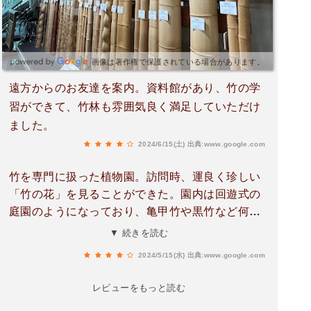
画像は著作権で保護されている場合があります。
遠方からのお友達を案内。資料館があり、竹の学
習ができて、竹林も雰囲気良く満足していただけ
ました。
2024/6/15(土)
出典:www.google.com
竹を専門に扱った植物園。訪問時、運良く珍しい
「竹の花」を見ることができた。園内は回遊式の
庭園のようになっており、亀甲竹や黒竹など何種
類もの竹が区分けされて植えられていた。「竹の
▼ 続きを読む
径」に隣接しているので、その散策の途中、立ち
2024/5/15(水)
出典:www.google.com
寄るのがお勧め。入場無料。
レビューをもっと読む