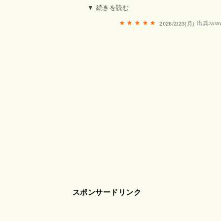
ていたもので、朝鮮半島との深いつながりも持つ、古代の歴史
▼ 続きを読む
江戸時代に建てられた本殿・拝殿が現在の地に移ってきたとの
出典:www
2026/2/23(月)
社、聖徳太子社なども並んでいます。松尾大社を参拝した際に
だきたいスポットです。観光客も少なく、ゆっくりと落ち着い
ができる点が魅力。古代渡来文化と京都の歴史が交差する、知
史好きの方には特におすすめです。​​​​​​​​​​​​​​
スポンサードリンク