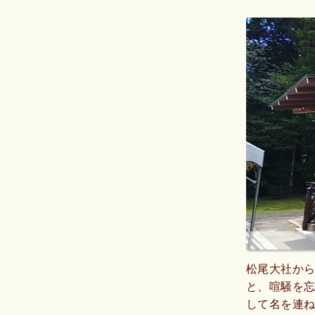
松尾大社から
と、喧騒を
して名を連