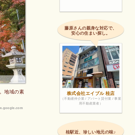
藤原さんの親身な対応で、
安心の住まい探し。
。地域の素
株式会社エイブル 桂店
（不動産仲介業 / アパート貸付業 / 事業
用不動産業者）
.google.com
桂駅近、珍しい地元の味♪