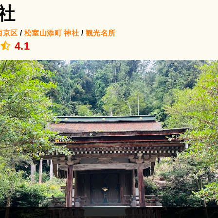
社
西京区
/
松室山添町
神社
/
観光名所
.
4.1