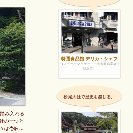
特選食品館 デリカ・シェフ
（スーパーマーケット / 弁当製造業者 /
鮮魚店）
松尾大社で歴史を感じる。
を踏み入れる
社の一つと
々は壱岐島