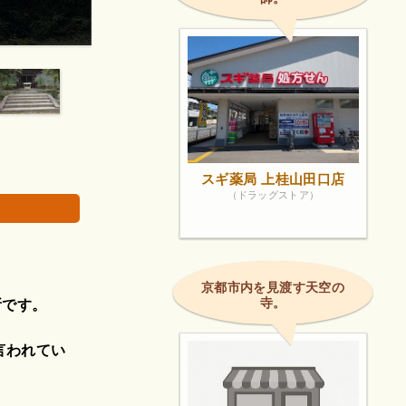
松尾大社の摂社です。
画像は著作権で
スギ薬局 上桂山田口店
（ドラッグストア）
。
京都市内を見渡す天空の
寺。
所です。
言われてい