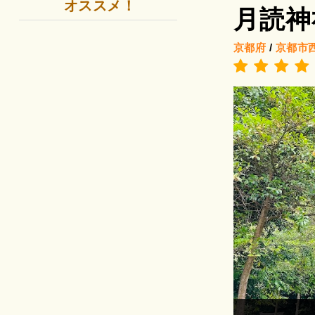
オススメ！
月読神
京都府
/
京都市