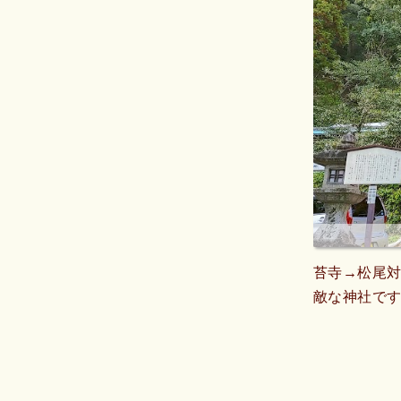
苔寺→松尾
敵な神社で