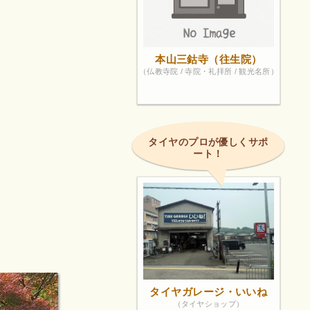
本山三鈷寺（往生院）
（仏教寺院 / 寺院・礼拝所 / 観光名所）
タイヤのプロが優しくサポ
ート！
タイヤガレージ・いいね
（タイヤショップ）