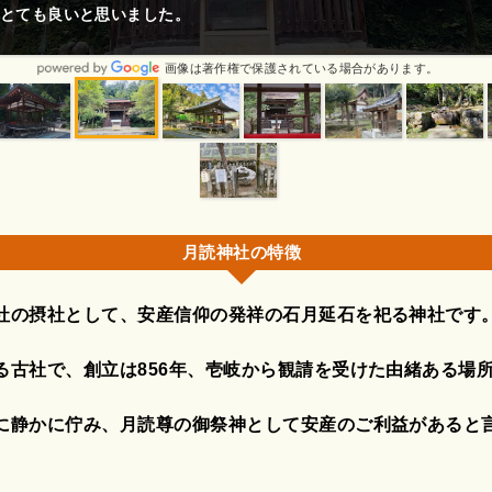
とても良いと思いました。
画像は著作権で保護されている場合があります。
月読神社の特徴
社の摂社として、安産信仰の発祥の石月延石を祀る神社です
る古社で、創立は856年、壱岐から観請を受けた由緒ある場
に静かに佇み、月読尊の御祭神として安産のご利益があると