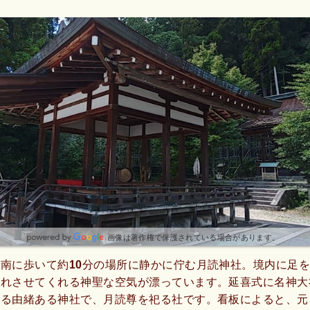
画像は著作権で保護されている場合があります。
南に歩いて約10分の場所に静かに佇む月読神社。境内に足
忘れさせてくれる神聖な空気が漂っています。延喜式に名神大
ねる由緒ある神社で、月読尊を祀る社です。看板によると、元