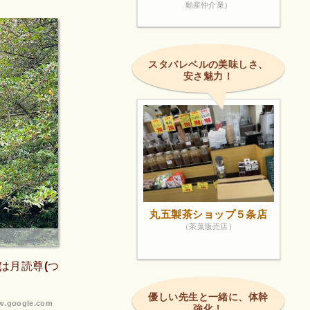
動産仲介業）
スタバレベルの美味しさ、
安さ魅力！
丸五製茶ショップ５条店
（茶葉販売店）
は月読尊(つ
優しい先生と一緒に、体幹
.google.com
強化！