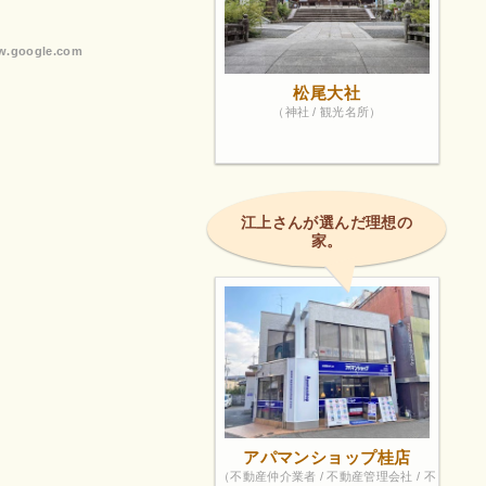
ロマンあふ
ことで、境
.google.com
はぜひ立ち
た雰囲気の
松尾大社
（神社 / 観光名所）
る人ぞ知る
江上さんが選んだ理想の
家。
アパマンショップ桂店
（不動産仲介業者 / 不動産管理会社 / 不