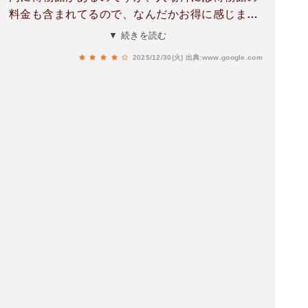
料金も含まれてるので、なんだかお得に感じまし
た。ただし鳳凰堂（10円玉の裏側に描かれてる建
▼ 続きを読む
物）に入るには別途300円が必要。さらに休日だ
2025/12/30(火)
出典:www.google.com
と1時間くらいの待ちは覚悟する必要がありま
す。