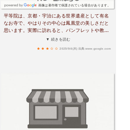
画像は著作権で保護されている場合があります。
平等院は、京都・宇治にある世界遺産として有名
なお寺で、やはりその中心は鳳凰堂の美しさだと
思います。実際に訪れると、パンフレットや教科
書で見た写真以上に迫力があり、平安時代の貴族
▼ 続きを読む
たちが夢見た「極楽浄土」を本当に目の前にした
2025/9/4(木)
出典:www.google.com
ような気分になりました。特に池に映る鳳凰堂の
姿は幻想的で、思わず立ち止まって何度も眺めて
しまいました。庭園もよく整備されていて、池泉
回遊式の造りが建物と一体となった景観を作り出
しています。また、平等院ミュージアム鳳翔館で
は国宝の梵鐘や雲中供養菩薩像なども展示されて
おり、鳳凰堂だけでは知り得ない歴史的背景を深
く学ぶことができました。