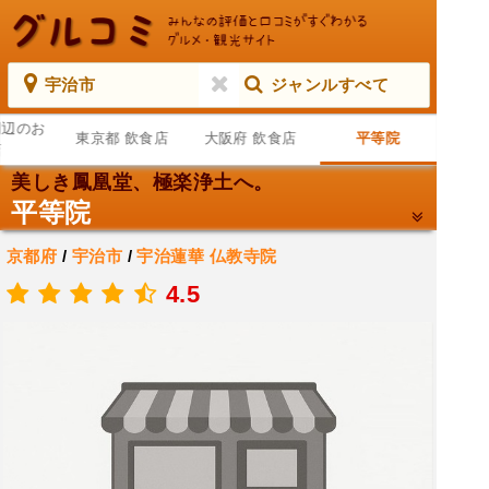
宇治市
ジャンルすべて
周辺のお
東京都 飲食店
大阪府 飲食店
平等院
店
美しき鳳凰堂、極楽浄土へ。
平等院
京都府
/
宇治市
/
宇治蓮華
仏教寺院
.
4.5