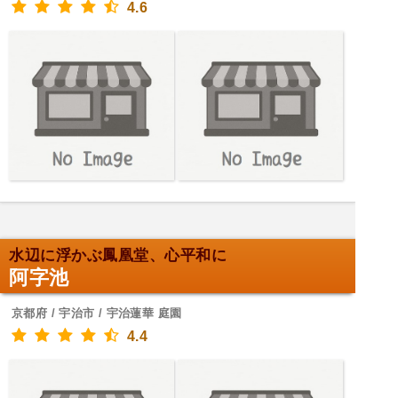
4.6
水辺に浮かぶ鳳凰堂、心平和に
阿字池
京都府 / 宇治市 / 宇治蓮華 庭園
4.4