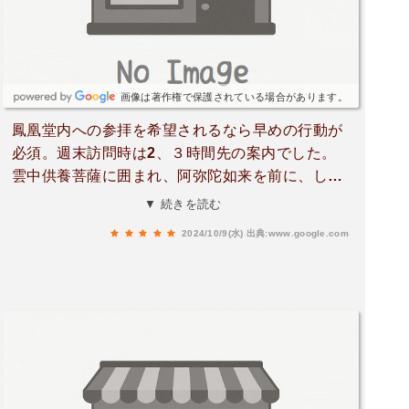
画像は著作権で保護されている場合があります。
鳳凰堂内への参拝を希望されるなら早めの行動が
必須。週末訪問時は2、３時間先の案内でした。
雲中供養菩薩に囲まれ、阿弥陀如来を前に、しば
し来迎を約束されたありがたさに浸ってきまし
▼ 続きを読む
た。鳳翔館では、鳳凰堂より高い照度と近さで国
2024/10/9(水)
出典:www.google.com
宝等が観賞できて、何度訪ねても飽きません。