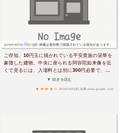
画像は著作権で保護されている場合があります。
ご存知、10円玉に描かれている平安貴族の栄華を
象徴した建物。中央に座られる阿弥陀如来像を近
くで見るには、入場料とは別に300円必要で、入
場してから中の販売所で指定された時間のチケッ
▼ 続きを読む
トを買う必要があります。靴を脱いで中に入る
2024/10/9(水)
出典:www.google.com
と、詳しい説明(日本語)付きで観られます。