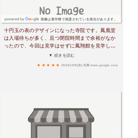
画像は著作権で保護されている場合があります。
十円玉の表のデザインになった寺院です。鳳凰堂
は入場待ちが多く、且つ閉院時間まで余裕がなか
ったので、今回は見学はせずに鳳翔館を見学しま
した。当日は支那人韓国人の観光が多く、せっか
▼ 続きを読む
くの荘厳な雰囲気を思いっきりぶち壊してくれて
2024/10/9(水)
出典:www.google.com
いました。