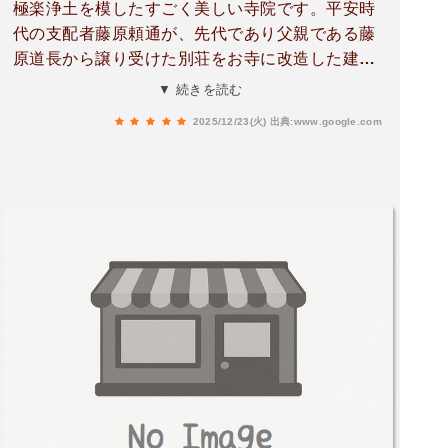
極楽浄土を模したすごく美しい寺院です。平安時
代の支配者藤原頼通が、先代であり父親である藤
原道長から譲り受けた別荘をお寺に改造した建物
だそうです😳平等院という名の通り、現世でどん
▼ 続きを読む
な行いをしようとも人は平等に救われるべきだと
2025/12/23(火)
出典:www.google.com
いう素晴らしい思いが込められています。