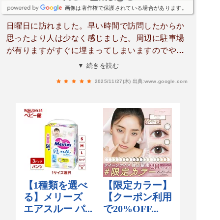
画像は著作権で保護されている場合があります。
日曜日に訪れました。早い時間で訪問したからか
思ったより人は少なく感じました。周辺に駐車場
が有りますがすぐに埋まってしまいますのでやは
り早めに訪問がいいかと思います。門前町はお茶
▼ 続きを読む
屋さんが多いです。宇治茶を頂くのはどこへ行っ
2025/11/27(木)
出典:www.google.com
てもいいかなと思います。