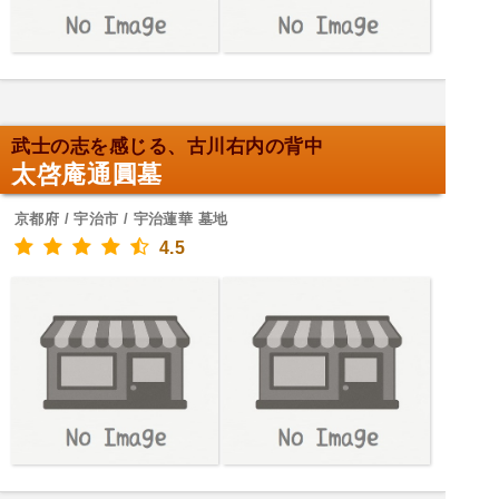
武士の志を感じる、古川右内の背中
太啓庵通圓墓
京都府 / 宇治市 / 宇治蓮華 墓地
4.5