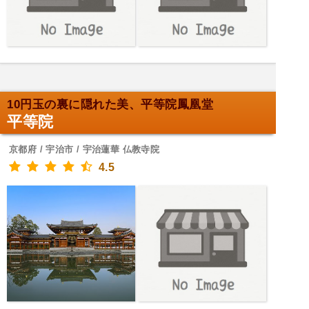
10円玉の裏に隠れた美、平等院鳳凰堂
平等院
京都府 / 宇治市 / 宇治蓮華 仏教寺院
4.5