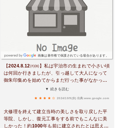
画像は著作権で保護されている場合があります。
【2024.8.12㈪㈷】私は宇治市の生まれで小さい頃
は何回か行きましたが、引っ越して大人になって
御朱印集めを始めてからまだ行った事がなかった
ので盆休みを機に拝観させてもらいました。さす
▼ 続きを読む
が１０円玉の模様になるだけあって、大人になっ
2024/10/9(水)
出典:www.google.com
て改めて見ると静かに鎮座していますが、もの凄
く迫力とパワーがあり、やはり凄いなと実感しま
大修理を終えて建立当時の美しさを取り戻した平
した。平等院の拝観料は大人７００円で庭園と鳳
等院、しかし、復元工事をする前でもこんなに美
翔館(宝物館)は入れますが、鳳凰堂内部は別に３
しかった！約1000年も前に建立されたとは思えな