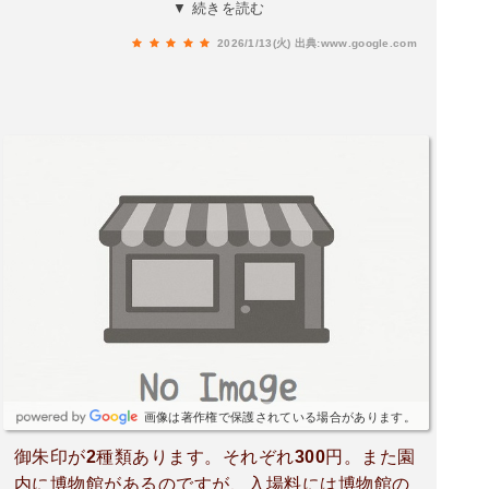
れることができればいいなと思います。ミュージ
▼ 続きを読む
アムは知識を補充するのに役に立ちます。
2026/1/13(火)
出典:www.google.com
画像は著作権で保護されている場合があります。
御朱印が2種類あります。それぞれ300円。また園
内に博物館があるのですが、入場料には博物館の