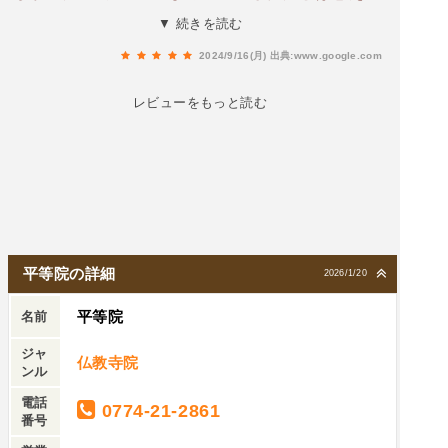
００円必要で、私の時は２時間待ちだったので諦
いほどの堂々とした佇まいあえて、復元工事前の
▼ 続きを読む
めました💦平等院は世界文化遺産に登録されてお
写真を投稿してみた庭先に流れ出る湧き水は、そ
り、鳳凰堂の阿弥陀如来坐像や空中供養菩薩像、
2024/9/16(月)
出典:www.google.com
のまま飲めるほど！冷たくて暑い日にはタオルに
鳳翔館の鳳凰(空中供養菩薩像もあり)などは国宝
染み込ませたり、飲んだりして涼をとってみても
レビューをもっと読む
に指定されています。御朱印は直書きで２種類(各
良いだろう。
３００円)あり達筆でした！専用駐車場はなく平等
院の表門前に大きな「宇治駐車場」があり(１日８
００円、観光バスも停めます)、そこはトイレ(外)
もお土産屋もあります。院内にも売店やお洒落な
茶店もあります。
平等院の詳細
2026/1/20
平等院
名前
ジャ
仏教寺院
ンル
電話
0774-21-2861
番号