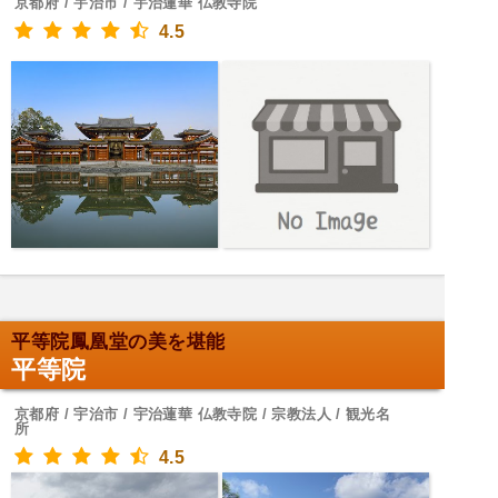
京都府 / 宇治市 / 宇治蓮華 仏教寺院
4.5
平等院鳳凰堂の美を堪能
平等院
京都府 / 宇治市 / 宇治蓮華 仏教寺院 / 宗教法人 / 観光名
所
4.5