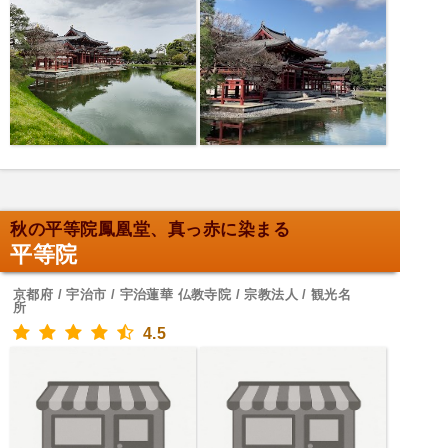
秋の平等院鳳凰堂、真っ赤に染まる
平等院
京都府 / 宇治市 / 宇治蓮華 仏教寺院 / 宗教法人 / 観光名
所
4.5