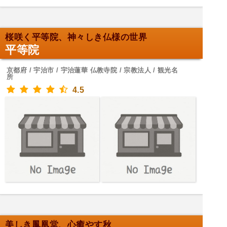
桜咲く平等院、神々しき仏様の世界
平等院
京都府 / 宇治市 / 宇治蓮華 仏教寺院 / 宗教法人 / 観光名
所
4.5
美しき鳳凰堂、心癒やす秋