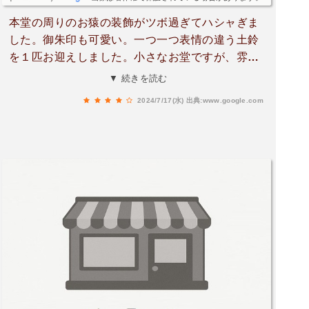
本堂の周りのお猿の装飾がツボ過ぎてハシャぎま
した。御朱印も可愛い。一つ一つ表情の違う土鈴
を１匹お迎えしました。小さなお堂ですが、雰囲
気も素敵なところです。優しい気持ちになれま
▼ 続きを読む
す。また行きたい！
2024/7/17(水)
出典:www.google.com