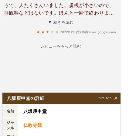
いないだろう。
うで、人たくさんいました。規模が小さいので、
拝観料などはないです。ほんと一瞬で終わりま
す。写真しっかり取るのであれば、早朝など人が
▼ 続きを読む
少ない時間で行くべきですね。
2022/12/6(火)
出典:www.google.com
レビューをもっと読む
八坂庚申堂の詳細
2025/12/5
八坂庚申堂
名前
ジャ
仏教寺院
ンル