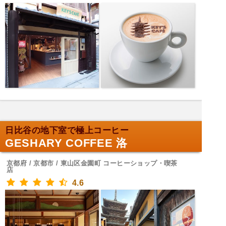
日比谷の地下室で極上コーヒー
GESHARY COFFEE 洛
京都府 / 京都市 / 東山区金園町 コーヒーショップ・喫茶
店
4.6