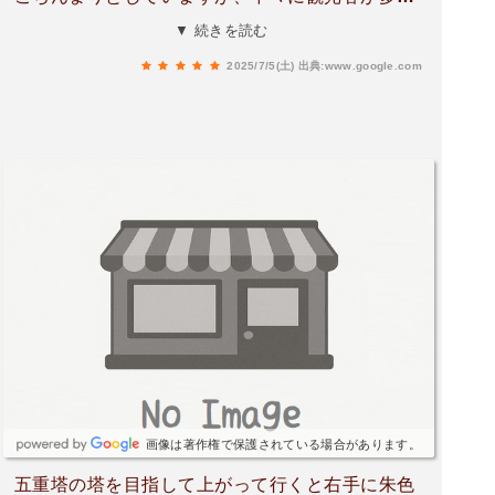
です。日本人だけでなく、いろいろな国から観光
▼ 続きを読む
客が訪れておりました。
2025/7/5(土)
出典:www.google.com
画像は著作権で保護されている場合があります。
五重塔の塔を目指して上がって行くと右手に朱色