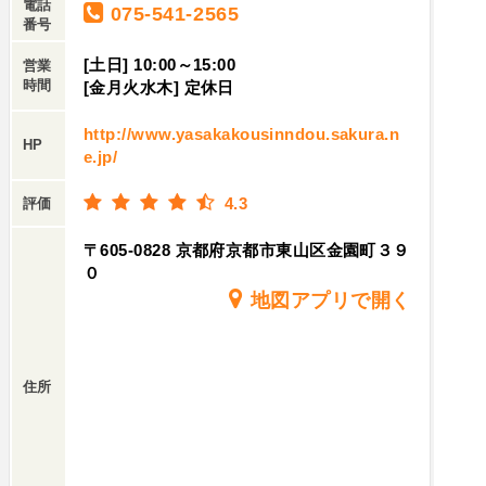
電話
075-541-2565
番号
[土日] 10:00～15:00
営業
時間
[金月火水木] 定休日
http://www.yasakakousinndou.sakura.n
HP
e.jp/
4.3
評価
〒605-0828 京都府京都市東山区金園町３９
０
地図アプリで開く
住所