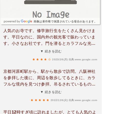
らっしゃる方がたくさんいて、なんだかほほえま
しい光景でした。
画像は著作権で保護されている場合があります。
人気のお寺です。修学旅行生をたくさん見かけま
す。平日なのに、国内外の観光客で賑わっていま
す。小さなお社です。門を潜るとカラフルな光
景。くくり猿がいっぱい。色とりどりのくくり猿
▼ 続きを読む
に囲まれたお堂は、華やかでとっても可愛いで
2023/2/6(月)
出典:www.google.com
す。見猿🙈、聞か猿🙉、言わ猿🙊の三猿が、たく
さん居られます。本堂の屋根の上にも三猿さんが
京都河原町駅から、駅から散歩で訪問。八阪神社
居て、気づかない場所で、護ってくれています。
を参拝した後に、周辺を散歩してるときに、カラ
御朱印もいただきました。御朱印にも三猿の押印
フルな境内を見つけ参拝。吊るされているもの
があります。
は、よく見ると猿。これはくくり猿と言われてい
▼ 続きを読む
るもののようだ。色合いがカラフルで、境内が華
2022/12/6(火)
出典:www.google.com
やかだ。御朱印もいただけた。力強い御朱印でこ
ちらも素晴らしい。京都で訪れたい場所で、間違
平日12時すぎ頃に訪れましたが、とても人気のよ