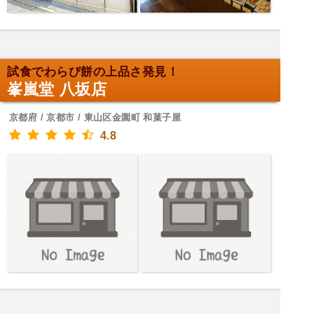
試食でわらび餅の上品さ発見！
峯嵐堂 八坂店
京都府 / 京都市 / 東山区金園町 和菓子屋
4.8