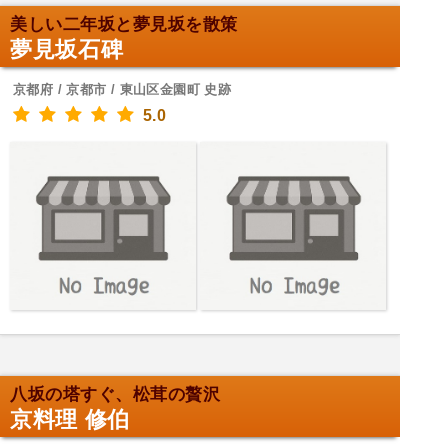
美しい二年坂と夢見坂を散策
夢見坂石碑
京都府 / 京都市 / 東山区金園町 史跡
5.0
八坂の塔すぐ、松茸の贅沢
京料理 修伯