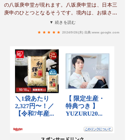
の八坂庚申堂が現れます。八坂庚申堂は、日本三
庚申のひとつとなるそうです。境内は、お猿さん
「くくり猿」がいっぱいでとてもカラフル。天台
▼ 続きを読む
宗。創建年代は不詳。ご本尊は青面金剛御朱印
2024/9/26(木)
出典:www.google.com
有り。
スポンサードリンク