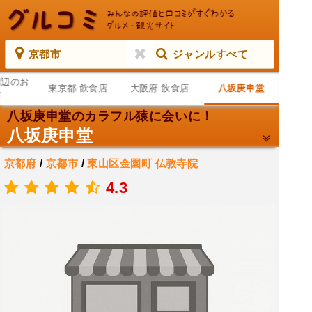
京都市
ジャンルすべて
周辺のお
東京都 飲食店
大阪府 飲食店
八坂庚申堂
店
八坂庚申堂のカラフル猿に会いに！
八坂庚申堂
京都府
/
京都市
/
東山区金園町
仏教寺院
.
4.3