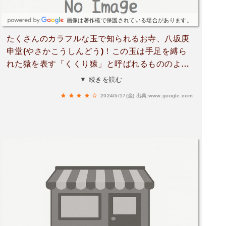
画像は著作権で保護されている場合があります。
たくさんのカラフルな玉で知られるお寺、八坂庚
申堂(やさかこうしんどう)！この玉は手足を縛ら
れた猿を表す「くくり猿」と呼ばれるもののよ
う。猿は庚申さん(本尊 青面金剛)の使いだそう
▼ 続きを読む
で、手足をしばって動けないようにしてあるのは
2024/5/17(金)
出典:www.google.com
それだけ聞くとひどくも聞こえるんだけど、つま
り、人の心も猿のように常に動き落ち着かないも
の、願いを叶えるためには欲に心動かされること
なくくくりつけてコントロールし、庚申さんに叶
えてもらう、ということらしい🙏✨。このくくり
猿の体内には御札が納められていて、一つ一つ丁
寧に手づくりされているのだそう。一体500円に
て手に入れることができます。我が家は子どもた
ちへのお土産に、誘惑に打ち勝つための「我慢じ
ゃ！」シールを🐒♥️🫢外国の方も和装を楽しんで