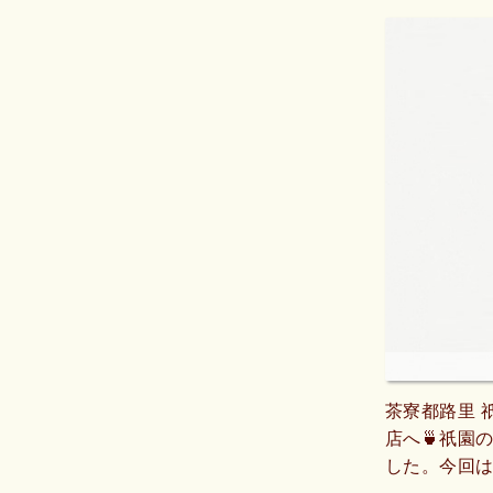
茶寮都路里 
店へ🍵祇園
した。今回は