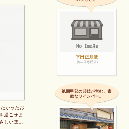
平田正月堂
（陶磁器専門店）
祇園甲部の芸妓が営む、素
敵なワインバー。
みたかったお
を過ごせま
さしいほろ