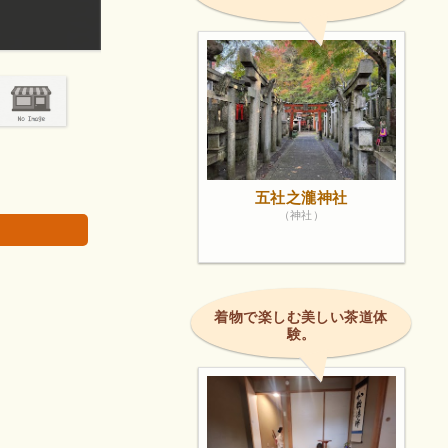
知人と都路里パフェ（1550円：税込）を頂きまし
画像は著作権で
五社之瀧神社
（神社）
着物で楽しむ美しい茶道体
験。