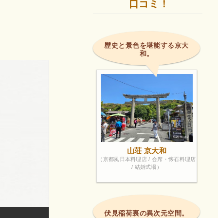
口コミ！
歴史と景色を堪能する京大
和。
山荘 京大和
（京都風日本料理店 / 会席・懐石料理店
/ 結婚式場）
伏見稲荷裏の異次元空間。