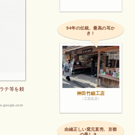
94年の伝統、最高の耳か
き！
ラテ等を頼
神田竹細工店
（工芸品店）
.google.com
由緒正しい窯元直売、京都
の美しさ。