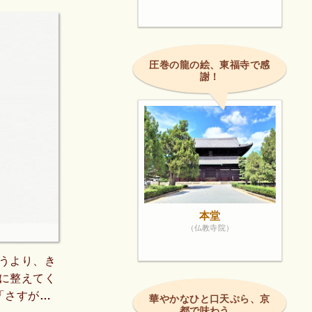
圧巻の龍の絵、東福寺で感
謝！
本堂
（仏教寺院）
うより、き
に整えてく
「さすが都
華やかなひと口天ぷら、京
都で味わう。