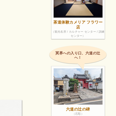
茶道体験カメリア フラワー
店
（観光名所 / カルチャー センター / 訓練
センター）
冥界への入り口、六道の辻
へ！
六道の辻の碑
（石彫）