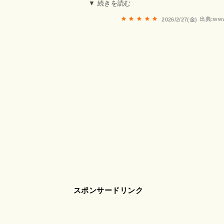
な甘さが重なり合い、層ごとに異なる味わいと食感を楽しめま
▼ 続きを読む
がより豊かに感じられ、最後のひと口まで心地よい余韻でした
出典:www
2026/2/27(金)
笑顔に☺️観光の合間に、少し特別な甘味時間を過ごしたい日

スポンサードリンク