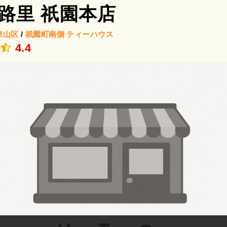
路里 祇園本店
東山区
/
祇園町南側
ティーハウス
.
4.4