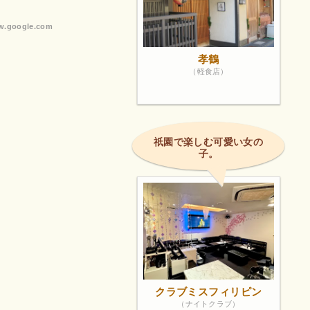
す。特選は
✨母も「美
.google.com
にぴったり
孝鶴
（軽食店）
祇園で楽しむ可愛い女の
子。
クラブミスフィリピン
（ナイトクラブ）