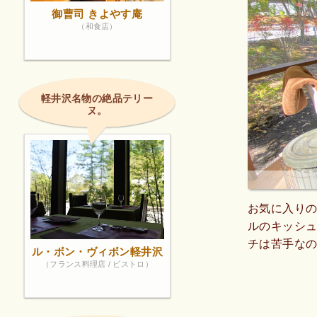
御曹司 きよやす庵
（和食店）
軽井沢名物の絶品テリー
ヌ。
お気に入り
ルのキッシ
チは苦手なの
ル・ボン・ヴィボン軽井沢
しまうことも
（フランス料理店 / ビストロ）
すが、それ