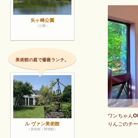
矢ヶ崎公園
（公園）
美術館の庭で薔薇ランチ。
ワンちゃんO
ル ヴァン美術館
りんごのチ
（美術館 / 博物館）