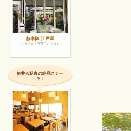
脇本陣 江戸屋
（カフェ・喫茶 / カフェ）
軽井沢駅裏の絶品ステー
キ！