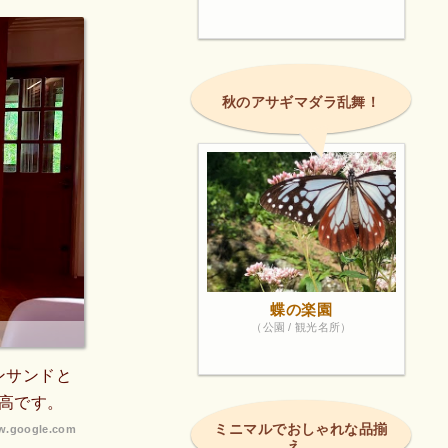
秋のアサギマダラ乱舞！
蝶の楽園
（公園 / 観光名所）
ンサンドと
高です。
ミニマルでおしゃれな品揃
.google.com
え。