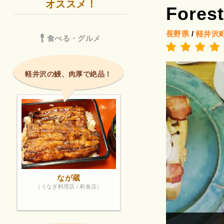
オススメ！
Forest
長野県
/
軽井沢
食べる・グルメ
軽井沢の鰻、肉厚で絶品！
なが蔵
（うなぎ料理店 / 和食店）