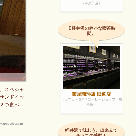
（洋菓子店）
旧軽井沢の静かな喫茶時
間。
、スペシャ
茜屋珈琲店 旧道店
サンドイッ
（カフェ・喫茶 / コーヒーショップ・喫
２つ食べて
茶店）
ともありま
.google.com
軽井沢で味わう、出来立て
チョコの感動！