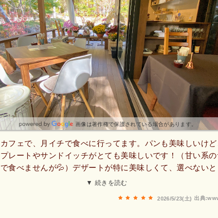
画像は著作権で保護されている場合があります。
のカフェで、月イチで食べに行ってます。パンも美味しいけど
ュプレートやサンドイッチがとても美味しいです！（甘い系の
で食べませんが💦）デザートが特に美味しくて、選べないと
💦💦デザートまでいただくと3,000円オーバーしてしまうこ
▼ 続きを読む
でも通ってしまうほどお気に入りです。
出典:www
2026/5/23(土)