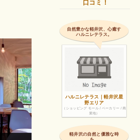
口コミ！
自然豊かな軽井沢、心癒す
ハルニレテラス。
ハルニレテラス｜軽井沢星
野エリア
（ショッピング モール / ベーカリー / 商
業地）
軽井沢の自然と優雅な時
を。