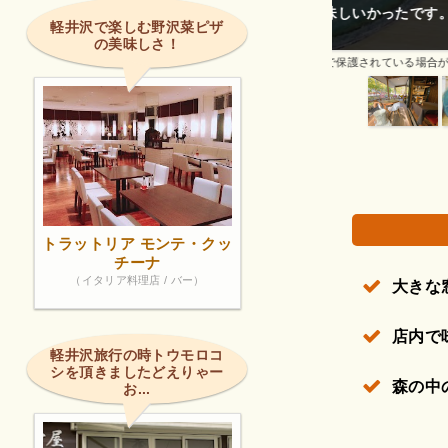
味しいかったです。
ワンちゃんOK
軽井沢で楽しむ野沢菜ピザ
の美味しさ！
権で保護されている場合があります。
トラットリア モンテ・クッ
チーナ
（イタリア料理店 / バー）
大きな
店内で
軽井沢旅行の時トウモロコ
シを頂きましたどえりゃー
森の中
お...