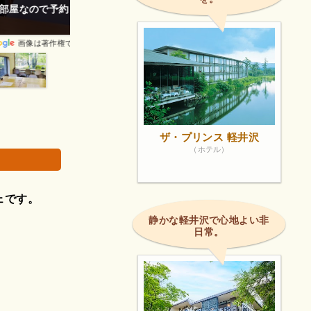
朝食限定営業になっていました。
画像は著作権で
ザ・プリンス 軽井沢
（ホテル）
ェです。
静かな軽井沢で心地よい非
日常。
。