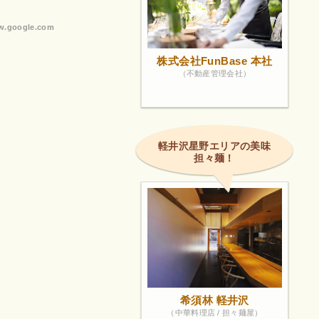
.google.com
株式会社FunBase 本社
（不動産管理会社）
軽井沢星野エリアの美味
担々麺！
希須林 軽井沢
（中華料理店 / 担々麺屋）