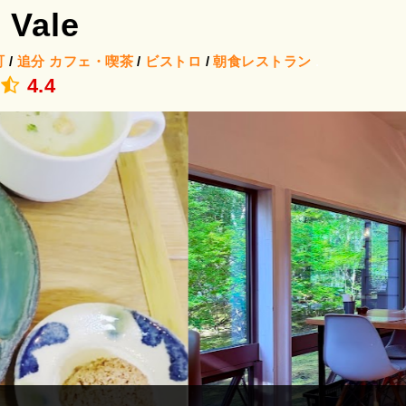
 Vale
町
/
追分
カフェ・喫茶
/
ビストロ
/
朝食レストラン
.
4.4