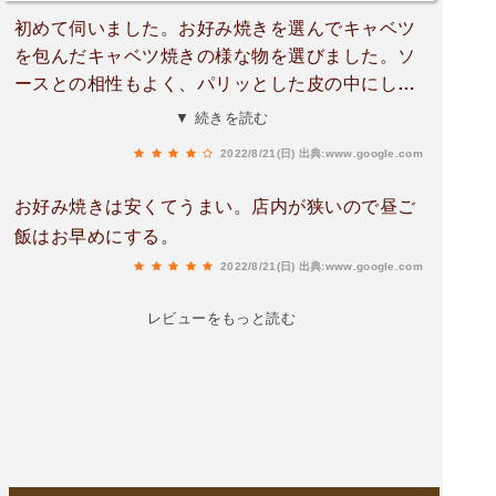
初めて伺いました。お好み焼きを選んでキャベツ
を包んだキャベツ焼きの様な物を選びました。ソ
ースとの相性もよく、パリッとした皮の中にしん
なりしたキャベツが沢山入っていました。また行
▼ 続きを読む
きたいですね。
2022/8/21(日)
出典:www.google.com
お好み焼きは安くてうまい。店内が狭いので昼ご
飯はお早めにする。
2022/8/21(日)
出典:www.google.com
レビューをもっと読む