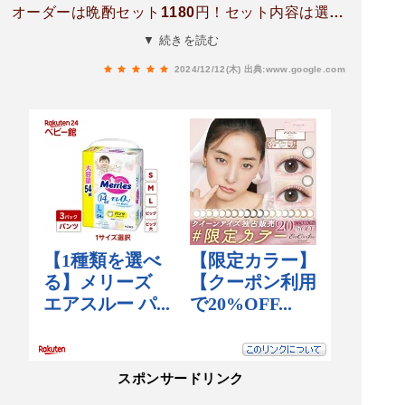
オーダーは晩酌セット1180円！セット内容は選べ
るドリンク、小鉢、選べるおでん３個orホルモン
▼ 続きを読む
煮込み、選べるお好み焼き！！選べるドリンクは
2024/12/12(木)
出典:www.google.com
瓶ビールにしました♪選べるおでんは馬すじ、厚揚
げ、白身魚と豆腐のふわふわ天をチョイス！味が
しゅんでてうま～♪馬スジはアキレスでした♪選べ
るお好み焼きはプラス150円のミックス平焼きに
しました！でっかー！うまー！！モダン焼きもで
かー！うまー！ビールぺろり！次から次へとお客
さんが入店してきて人気店なのがうかがえますね
✨とても美味しかったです♪ご馳走様でした(^^)
スポンサードリンク