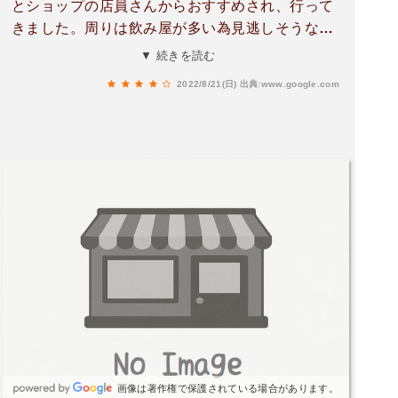
とショップの店員さんからおすすめされ、行って
きました。周りは飲み屋が多い為見逃しそうなお
店で、店内は狭めです。お好み焼きを注文する
▼ 続きを読む
と、広島焼きを半分に折った状態のものが。ソー
2022/8/21(日)
出典:www.google.com
スは濃いめ。サイズ大きかったので、これ食べれ
る？と思いましたが、これが意外と食べすすめら
れる。なぜか箸が止まらないんですよ。おすすめ
されたの納得でした。隣の席との距離が近く、コ
ロナ拡大中だったためテイクアウトにしようか悩
みながら店内で食べたのですが、テイクアウトし
てるお客さんが多かった。気になる方はテイクア
ウトおすすめします。
画像は著作権で保護されている場合があります。