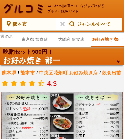
熊本市
ジャンルすべて
周辺のお
東京都 飲食店
大阪府 飲食店
お好み焼き 都一
店
晩酌セット980円！
お好み焼き 都一
熊本県
/
熊本市
/
中央区花畑町
お好み焼き店
/
飲食出前
.
4.3