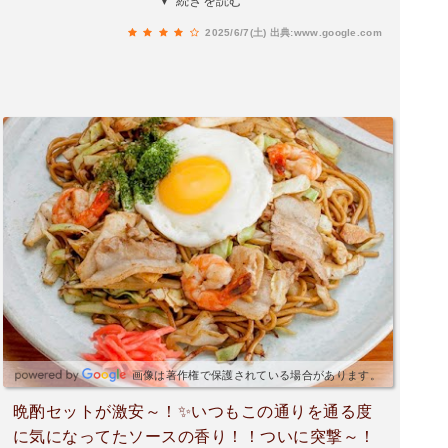
▼ 続きを読む
セットがお得。コスパ最高です！
2025/6/7(土)
出典:www.google.com
画像は著作権で保護されている場合があります。
晩酌セットが激安～！✨いつもこの通りを通る度
に気になってたソースの香り！！ついに突撃～！