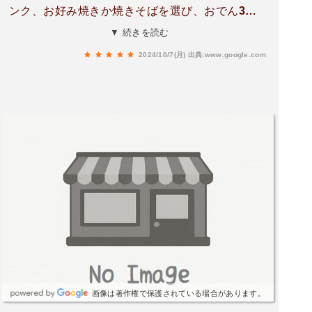
ンク、お好み焼きか焼きそばを選び、おでん3種
類かホルモンを選び小鉢までついて1180円という
▼ 続きを読む
破格。追加料金で焼きそば大盛を変更も可能で
2024/10/7(月)
出典:www.google.com
す。レモンチューハイにエビ焼きそば大盛りとお
でんを選びましたがどちらも美味い！エビは想像
の五倍くらい入ってました。夏のおでんも良いで
すね。昔ながらのお好み焼き屋さんの雰囲気です
が清潔感があります。リピート確実なお店です！
画像は著作権で保護されている場合があります。