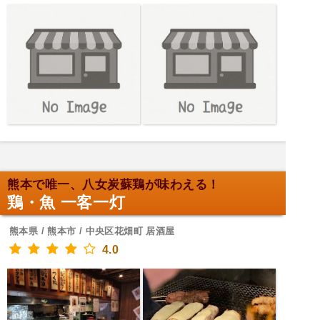
熊本で唯一、八女炭蘇鶏が味わえる！
鶏・魚 一客一灯
熊本県 / 熊本市 / 中央区花畑町 居酒屋
4.0