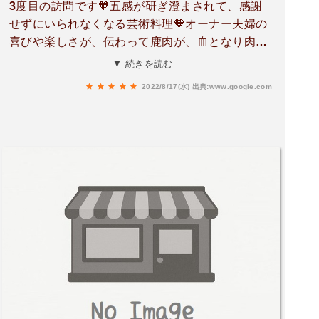
3度目の訪問です🧡五感が研ぎ澄まされて、感謝
せずにいられなくなる芸術料理🧡オーナー夫婦の
喜びや楽しさが、伝わって鹿肉が、血となり肉と
なり、元気になります私人生1番のお店❤️🙌🙌
▼ 続きを読む
2022/8/17(水)
出典:www.google.com