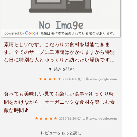
のガレットなんと蕎麦粉に使っている蕎麦粉は長
野県から取り寄せた蕎麦粉を種を蒔いて収穫した
種からもう一度蒔いてそして2年越しで収穫して
やっとこのお皿にのせられたガレットガレットの
画像は著作権で保護されている場合があります。
上には原木椎茸ヤーコンと筍と絹さやが２種類ア
素晴らしいです。こだわりの食材を堪能できま
ク抜きして自家製ピクルス液に漬けたワラビピッ
す。全てのサーブに二時間はかかりますから特別
コロニンジンと初物の生で食べられる空豆コブタ
な日に特別な人とゆっくりと訪れたい場所です。
カナとその菜の花カーボネロムラサキ色が辛味の
子連れで行ってしまいましたが、可能であれば二
ある大根の花と黄色のカブの花オレンジ色が美肌
▼ 続きを読む
人だけで伺いたいお店でした。再訪を誓います。
効果のあるカレンヴィラの花サンショウのブール
2021/1/1(金)
出典:www.google.com
グランソース（酸味のあるバターソース）③猪肉
の煮込み猪を白ワインとお野菜で柔らかく煮込ん
食べても美味しい見ても楽しい食事✨ゆっくり時
だ生クリームは使わず山のいぶきさんの濃厚ジャ
間をかけながら、オーガニックな食材を楽しむ素
ージー牛乳を煮詰めたソースに絡めた鹿も猪も一
敵な時間🎵
頭書いしてフォンドジビエで出汁を引いてソース
2020/11/20(金)
出典:www.google.com
に奥行きを加える最後は骨を砕いて土に返すとこ
ろまでを料理の作法とする（食材への愛）④桜の
レビューをもっと読む
薪の直火で焼いた鹿肉テンマルと骨つきのロース