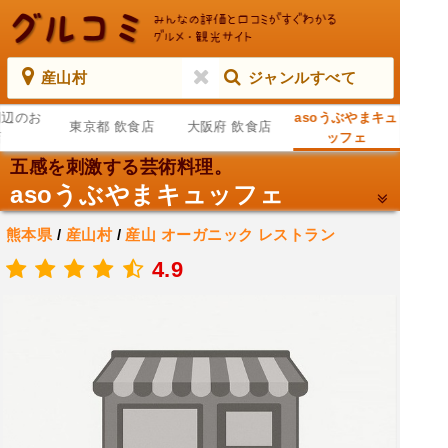
産山村
ジャンルすべて
周辺のお
asoうぶやまキュ
東京都 飲食店
大阪府 飲食店
店
ッフェ
五感を刺激する芸術料理。
asoうぶやまキュッフェ
熊本県
/
産山村
/
産山
オーガニック レストラン
.
4.9