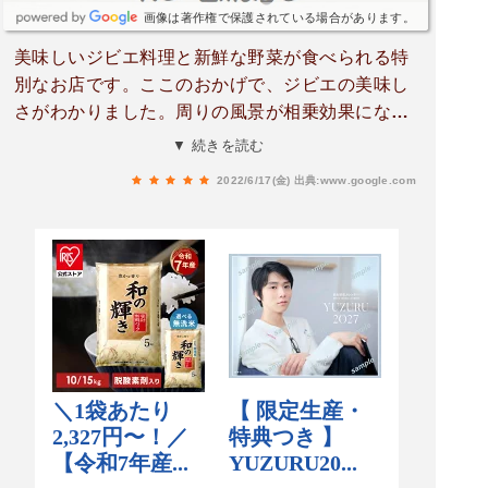
画像は著作権で保護されている場合があります。
美味しいジビエ料理と新鮮な野菜が食べられる特
別なお店です。ここのおかげで、ジビエの美味し
さがわかりました。周りの風景が相乗効果になっ
て、ひととき日常を忘れられる感じ。場所は大分
▼ 続きを読む
との県境にありますが、距離より満足感が勝りま
2022/6/17(金)
出典:www.google.com
す。私のご褒美ランチです。