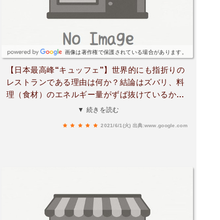
た。大変良いものを見させて頂きました。ありが
とうございました！
画像は著作権で保護されている場合があります。
【日本最高峰“キュッフェ”】世界的にも指折りの
レストランである理由は何か？結論はズバリ、料
理（食材）のエネルギー量がずば抜けているか
ら！！だから一つ一つのお皿が何年経っても鮮明
▼ 続きを読む
に蘇ってくる単純に洗練されていればいいという
2021/6/1(火)
出典:www.google.com
ものではないこの日本のこの季節の山の全ての命
が身体に取り込まれ、精霊たちが宿っていくよう
なそんな特別な体験ができるレストランだと思う
このレストランのポイントは３つ①いけとしいけ
るものへの愛②自分で育てでも隅々まで愛する食
材を出す③魂レベルでのおもてなしsmallな場所で
農家ではなくsmallな自家栽培そして地方という人
と文化の繋がりの中で奇跡的に紡がれる料理の