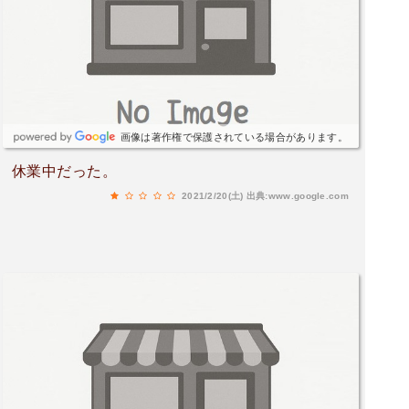
数々その時にその場所で採れる食材をいかす有機
だからといって遠く離れた場所から仕入れない今
回は自家栽培のスペルト小麦が間に合わないだか
らパンを焼いて出さないという徹底ぶり今回はガ
レットがあったが、一口一口が力強くなくても気
にならないどころか満足感はエクストリームい
画像は著作権で保護されている場合があります。
や、、、もうレストランとかそんな言葉やジャン
休業中だった。
ルでは表現できないぐらい幸せな場所①Charism
2021/2/20(土)
出典:www.google.com
a猟師が捌いたイノシシの燻製４種ウデ/バラ/レバ
ー最高の個体を最高の猟師が解体した猪日本ミツ
バチの蜂蜜のように甘い脂身そしてレバーからは
阿蘇の山の芳醇な香りそのレバーが口の中で溶け
ていく時のモルト感生コショウとルッコラと燻製
のコントラストで一気に意識が飛ばされました。
養豚の場合、数ヶ月で脂身を飼料から付けていく
が山の猪はこの分厚い脂を3−4年かけてゆっくり
つけていく質の良い脂で口の中でとけた時の甘味
がとても強くて軽やかとなる②2年越しの蕎麦粉