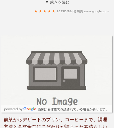
ーラを纏ったオーナーシェフが迎えてくださり、
▼ 続きを読む
その温かい存在感に一瞬で引き込まれました。店
2025/5/18(日)
出典:www.google.com
内はまるで海外の山小屋のような趣があり、熊本
市内ではなかなか味わえない、心安らぐ特別な空
間が広がっています。正直なところ、ジビエには
特有の臭みがあるのでは、というかすかな不安を
抱いていました。しかし、鹿とイノシシのお肉を
自家栽培のお野菜と絡めて一口いただいた瞬間、
私の抱いていたジビエの概念は音を立てて崩れ去
りました。驚くほど全く臭みがなく、むしろ高級
フレンチと見紛うほどの上品で洗練された味わい
に、心底感動しました。子供のために用意してい
ただいたイノシシのボロネーゼパスタも絶品で、
深いコクがあり、子供も夢中で食べていました。
提供される一皿一皿から、素材である野生の恵み
を、文字通り余すところなく大切に、丁寧に調理
画像は著作権で保護されている場合があります。
されていることがひしひしと伝わってきます。シ
前菜からデザートのプリン、コーヒーまで、調理
ェフの手にかかると、大地の恵みがまさに芸術品
方法と食材全てにこだわりが詰まった素晴らしい