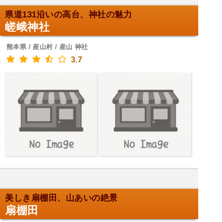
県道131沿いの高台、神社の魅力
嵯峨神社
熊本県 / 産山村 / 産山 神社
3.7
美しき扇棚田、山あいの絶景
扇棚田