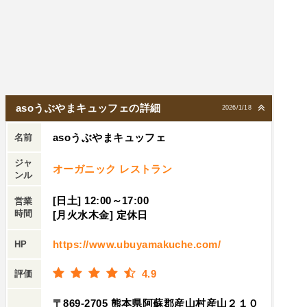
with オリエンタルソース薪でパリパリに焼いた
山ミツバとコブタカナとオレガノにパクチーこれ
を薬味代わりにに味変を楽しむフレンチの鹿肉で
出るいわゆるベリーソースではない鹿肉の場合は
もともと脂身は少ないが鹿の脂は４７℃ぐらいで
溶ける人間の口の中では脂が溶けないので脂より
asoうぶやまキュッフェの詳細
2026/1/18
も赤身にフォーカスして調理する鉄分がすごく豊
富なので赤ワインにすごく合うカツオのように火
asoうぶやまキュッフェ
名前
を通しすぎないように料理するがかといってレア
ジャ
オーガニック レストラン
にならないように桜の薪の炎が触れるか触れない
ンル
かの強火の遠火で火入れ＆スモークしていく中の
[日土] 12:00～17:00
営業
ジューシーさを残しつつローストしていく一見見
時間
[月火水木金] 定休日
た感じ生っぽいが中心が７０℃で火入れされてい
るこの他にも、スープやコーヒーそしてハーブテ
https://www.ubuyamakuche.com/
HP
ィーにスイーツA4用紙10枚でもレポートできない
１回の食事で１冊の本が書けてしまうそんな濃厚
4.9
評価
な内容でしたさらに雰囲気ももともとの畜舎（豚
〒869-2705 熊本県阿蘇郡産山村産山２１０