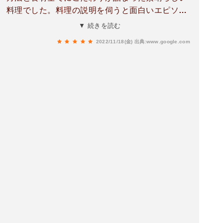
へと昇華されるのだと感じました。今回の訪問
料理でした。料理の説明を伺うと面白いエピソー
は、家族にとって忘れられない素晴らしい食体験
ドがたくさん出てきて産山での生活を心から楽し
▼ 続きを読む
となりました。自信を持って心からお勧めできる
んでいらっしゃるのが分かります。シーズンごと
名店です。ぜひまた季節を変えてお伺いしたいと
2022/11/18(金)
出典:www.google.com
に再訪したい素敵なお店です。カーナビ使うと違
思っています！
う場所に連れて行かれましたwスマホのナビだと
大丈夫です。