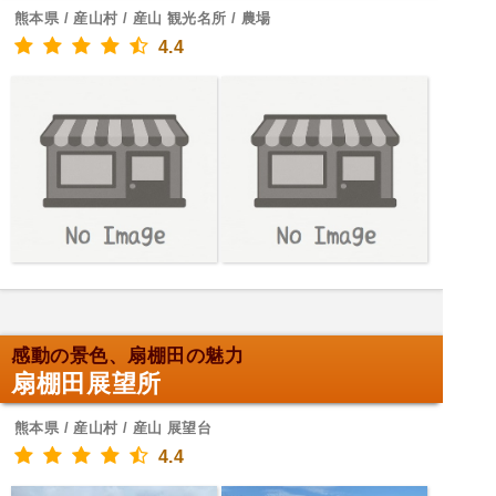
熊本県 / 産山村 / 産山 観光名所 / 農場
4.4
感動の景色、扇棚田の魅力
扇棚田展望所
熊本県 / 産山村 / 産山 展望台
4.4