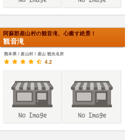
阿蘇郡産山村の観音滝、心癒す絶景！
観音滝
熊本県 / 産山村 / 産山 観光名所
4.2