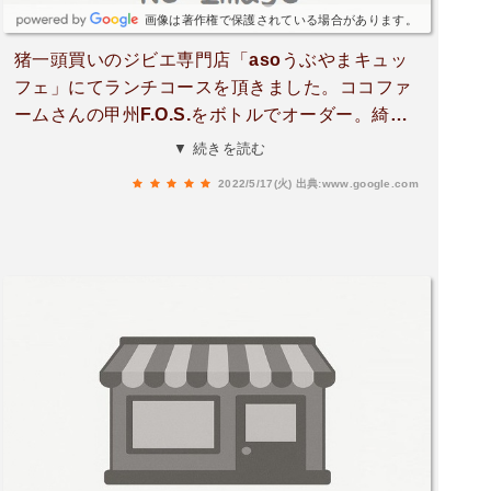
画像は著作権で保護されている場合があります。
猪一頭買いのジビエ専門店「asoうぶやまキュッ
フェ」にてランチコースを頂きました。ココファ
ームさんの甲州F.O.S.をボトルでオーダー。綺麗
なオレンジ色。抜栓後、前菜からメインのお肉ま
▼ 続きを読む
で長くお供出来る懐深さが魅力的なワイン。美し
2022/5/17(火)
出典:www.google.com
い盛付けの前菜プレートでは、猪肉、鹿肉と自家
栽培野菜のコラボレーション。スープは、微かに
山桜の香るオイル、発酵しいたけ、猪パンツェッ
タ、スペルト小麦、大豆、ビーツの活き活きした
食感。そしてメインの、薪火で一時間以上かけて
調理された猪ロースのグリルは…言葉が見つかり
ません。この日を境に、ジビエに対するイメージ
が180度変わりました。本当に言葉で表し尽くせ
ない程の感動です。その後、オーナーシェフのご
厚意で、畑を見学させて頂ける事に。そこには何
と、辺り一面に広がる葡萄畑！実は、「asoうぶ