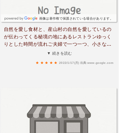
やまキュッフェ」オーナーシェフより特別な許可
を頂き、畑を見学させて頂ける事に。ここではオ
ーナー自ら、ワイン用葡萄の生産に着手されてい
画像は著作権で保護されている場合があります。
るとのこと。品種はまさかの…ピノ・ノワール
自然を愛し食材と、産山村の自然を愛しているの
(！)こちらでは、数ヶ所で2000本に及ぶ葡萄を栽
が伝わってくる秘境の地にあるレストランゆっく
培されており、もはや自社菜園の域を越えた、ワ
りとした時間が流れご夫婦で一つ一つ、小さなト
イナリーとも呼ぶべき夢の空間。テロワールの観
マトや胡瓜や、植物の葉やツルに至るまで細かく
▼ 続きを読む
点から、野草や落ち葉をそのまま堆肥に利用され
食材の説明をしてくださり、食後のコーヒーも、
ているそう。更に、養蜂エリアも導入、「ニホン
2022/1/17(月)
出典:www.google.com
煎り方や入れ方も細かくリクエストに応えてくれ
ミツバチは自然のJASマークなんです」と満面の
ます。カップも何種類の中から選べます。辿り着
笑み。ワインの味わいはどんな風になるのだろ
くまで細い細い道を通りますが今のところ離合す
う…日中寒暖差も大きい産山村のテロワールを体
る車と一度もすれ違ったことが無いです。
現した、「阿蘇ピノ」…もう、想像しただけで興
奮が止まりません。日本ワインの新たなアペラシ
オンの先駆けと言っても過言ではない…のではな
いでしょうか！?ワインのリリースは来年度を予
定されているそう。楽！しみ！過ぎる！！私とし
ても、それまで生きる楽しみがまた一つ増えまし