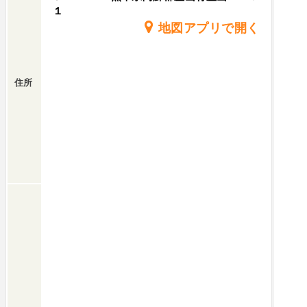
小屋）を改装して石造りの小屋へとリノベーショ
１
ンしているのでなんとも牧歌的なフレンチでとこ
地図アプリで開く
とん酔わせてくれるああただただ生きててて良か
った心からそう思えた一夜でした。
住所