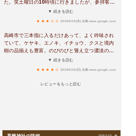
た。笑土曜日の10時頃に行きましたが、参拝客は
縁結びの神とするが、速玉男・事解男は縁切の神
いませんでした。駐車場も広いので停めやすかっ
▼ 続きを読む
では？結婚式場はどうなったのでしょう？・美保
たです。
大國神社の神紋、事代主はいいとして大国主は亀
2024/9/19(木)
出典:www.google.com
甲剣花菱が正。亀甲に大の字では大社教か熊野大
高崎市で三本指に入るだけあって、よく吟味され
社（松江）になってしまう。ひょっとして美保神
ていて、ケヤキ、エノキ、イチョウ、クスと境内
社を勧請したのも出雲信奉者で、熊野大社の配置
樹の品揃えも豊富。のびのびと聳え立つ濃淡の鮮
（本殿須佐之男の左に伊邪那美神社、両方大社
やかな新緑の木々の間を、５月の爽やかな風がそ
造）に近付けようとしたとか。国譲りのリベンジ
▼ 続きを読む
っと吹き渡って行く。特に北側から社殿に襲いか
を神社で！なんてね…
2024/5/19(日)
出典:www.google.com
かっているクスの輝くような緑がまぶしく目に映
る。
レビューをもっと読む
髙﨑神社の詳細
2026/1/18