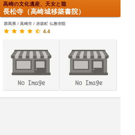
高崎の文化遺産、天女と龍
長松寺（高崎城移築書院）
群馬県 / 高崎市 / 赤坂町 仏教寺院
4.4