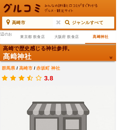
高崎市
ジャンルすべて
周辺のお
東京都 飲食店
大阪府 飲食店
髙﨑神社
店
高崎で歴史感じる神社参拝。
髙﨑神社
群馬県
/
高崎市
/
赤坂町
神社
.
3.8