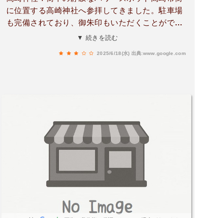
に位置する高崎神社へ参拝してきました。駐車場
も完備されており、御朱印もいただくことができ
ます。私が訪れたのは週末でしたが、他には参拝
▼ 続きを読む
客の姿はなく、とても静かな時間を過ごせまし
2025/6/18(水)
出典:www.google.com
た。こじんまりとした広さで、その分、より一層
神聖な雰囲気に包まれているように感じました。
喧騒から離れて、心穏やかに過ごしたい方には特
におすすめです。