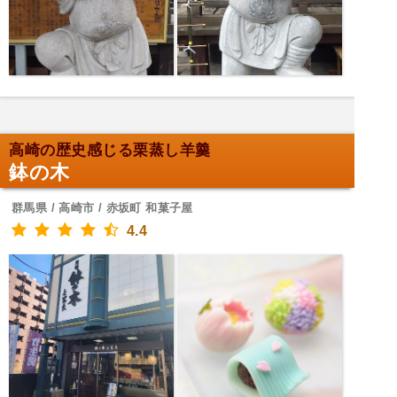
高崎の歴史感じる栗蒸し羊羹
鉢の木
群馬県 / 高崎市 / 赤坂町 和菓子屋
4.4