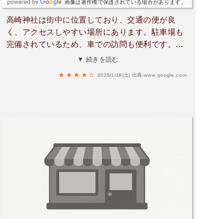
画像は著作権で保護されている場合があります。
高崎神社は街中に位置しており、交通の便が良
く、アクセスしやすい場所にあります。駐車場も
完備されているため、車での訪問も便利です。境
内は静かで落ち着いた雰囲気があり、心地よい参
▼ 続きを読む
拝ができます。また、御朱印もいただけるので、
2025/1/18(土)
出典:www.google.com
記念に集めたい方には嬉しいポイントです。社務
所内には金色の神輿が飾られており、その華やか
さにも驚きました。地元の人々に愛されている、
歴史ある神社です。