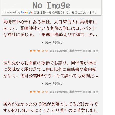
画像は著作権で保護されている場合があります。
高崎市中心部にある神社。人口37万人に高崎市に
あって、高崎神社という名前の割にはコンパクト
な神社に感じる。「第96回高崎えびす講市」の七
福神御朱印巡りのゴール地点になっている。
▼ 続きを読む
2024/11/19(火)
出典:www.google.com
宿泊先から朝食前の散歩でお詣り。同伴者が神社
に興味なく駆け足で…鰐口以外に由緒書や案内板
がなく、後日公式HPやウィキで調べても疑問だら
け。・和田城主？1243年和田正信の創建？（↔和
▼ 続きを読む
田城は1428年に和田義信築城？）・村社→郷社→
2024/10/19(土)
出典:www.google.com
縣社に昇格・境内社の方が勝男木が多い(外削7本
＞本社内削6本)・本殿は内拝殿の奥で撮影でき
案内がなかったので(私が見落としてるだけかもで
ず、ウィキは一間社流造とするが、航空写真では
すが)少し分かりにくくたどり着くのに苦労しまし
切妻屋根の妻入に見える。・祭神の伊邪那美から