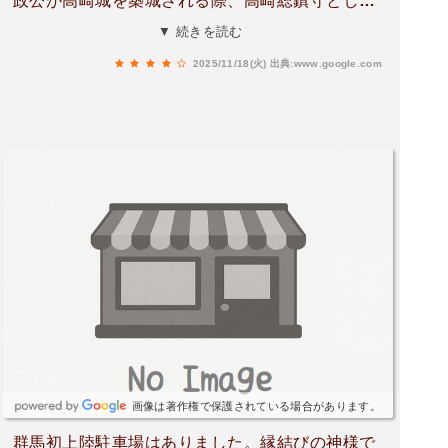
政公が高崎城を築城される際、高崎総鎮守として
こちらの地に遷座されたという、なかなかに由緒
▼ 続きを読む
のある神社さんです。古くから縁結びの宮として
2025/11/18(火)
出典:www.google.com
知られているそうですが、近代的できれいな神社
さんでした。まちなかにありますが境内は落ち着
いており、穏やかにお参りすることができまし
た。高崎総鎮守として高崎の繁栄と平安をこれか
らも見守っていただきたいものです。
画像は著作権で保護されている場合があります。
群馬初上陸駐車場はありました。縁結びの神様で