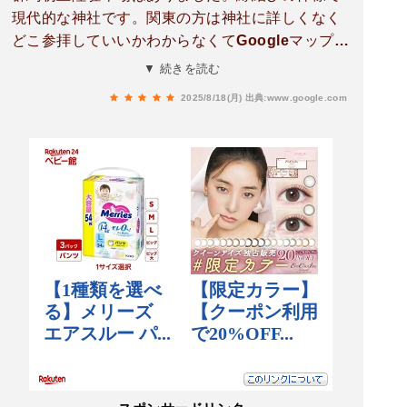
現代的な神社です。関東の方は神社に詳しくなく
どこ参拝していいかわからなくてGoogleマップで
神社のキーワードで検索したら色々神社が出てき
▼ 続きを読む
のですが同時刻でこの3社の口コミのゾロ目が出
2025/8/18(月)
出典:www.google.com
てくるのは珍しいかなぁと思い髙﨑神社（555）↓
於菊稲荷神社（999）↓聖神社（3333）↓帰る今回
はこの流れで参拝する事にしました。