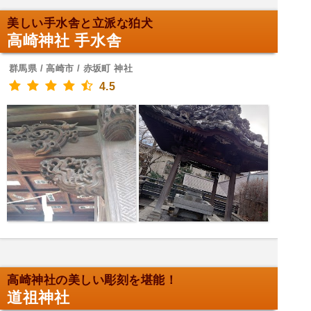
美しい手水舎と立派な狛犬
高崎神社 手水舎
群馬県 / 高崎市 / 赤坂町 神社
4.5
高崎神社の美しい彫刻を堪能！
道祖神社