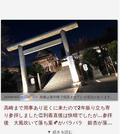
画像は著作権で保護されている場合があります。
高崎まで用事あり近くに来たので2年振り立ち寄
り参拝しました👏到着直後は快晴でしたが…参拝
後 大風吹いて落ち葉🍂がパラパラ 銀杏が落ち
て来て更には通り雨☂️と神様から歓迎ムードでし
▼ 続きを読む