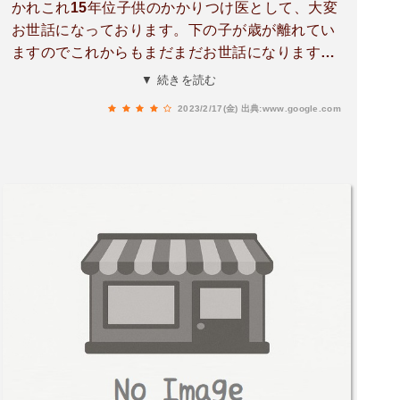
かれこれ15年位子供のかかりつけ医として、大変
お世話になっております。下の子が歳が離れてい
ますのでこれからもまだまだお世話になります。
看護師さんも皆さん優しく、受付の男性の方もい
▼ 続きを読む
つも色々配慮して下さりありがたいです。子供に
2023/2/17(金)
出典:www.google.com
も優しく声を掛けてくれた事もあります！何よ
り、佐野先生は本当に素晴らしいです！市立の小
児科医の先生もおっしゃってました。信頼してお
ります。