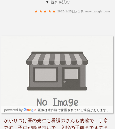
わかり、親も安心できます。他の病院では気付か
▼ 続きを読む
れなかったことも、さの先生は気付いてくれたの
2025/1/25(土)
出典:www.google.com
で、息子は先生のことが好きです。具合が悪くな
るとさの先生の所に行きたいと言います。他の方
も書いてありますが、回転が早く助かります。
画像は著作権で保護されている場合があります。
かかりつけ医の先生も看護師さんも的確で、丁寧
です。子供が喘息持ちで、入院の手前まできてま