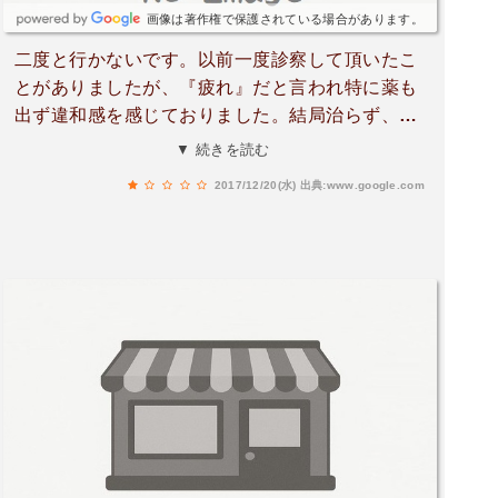
画像は著作権で保護されている場合があります。
二度と行かないです。以前一度診察して頂いたこ
とがありましたが、『疲れ』だと言われ特に薬も
出ず違和感を感じておりました。結局治らず、別
の病院にかかりました。数年経ち、かかりつけが
▼ 続きを読む
休みだった為、再び診察に行きました。高熱で食
2017/12/20(水)
出典:www.google.com
欲もなかった為、採血と点滴をすることになった
のは良かったのですが、採血から点滴をする際、
手際の問題なのか息子は血だらけに…。採血時も
ゴム手袋もなし、素手です。そこまでは冷静に見
ていました。が、その息子の手に付いてしまった
血を消毒綿で拭き、大量に消毒液が付いていたせ
いなのか、それを再び消毒綿の入っている容器に
絞っていました。血液ですよ。息子に何か病気が
ないにしても、万が一何かあった場合、血液感染
してもおかしくないですよね。怖すぎてもう二度
と行かないです。