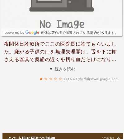
画像は著作権で保護されている場合があります。
夜間休日診療所でここの医院長に診てもらいまし
た。嫌がる子供の口を無理矢理開け、舌を下に押
さえる器具で奥歯の近くを切り血だらけになりま
した。差の際一言でも謝って下されば良いものの
▼ 続きを読む
口の中はすぐ治るから、とだけ言われました。星
2017/9/7(木)
出典:www.google.com
１つも付けたくはありませんが投稿させて頂きま
す。
さの小児科医院の詳細
2026/2/5