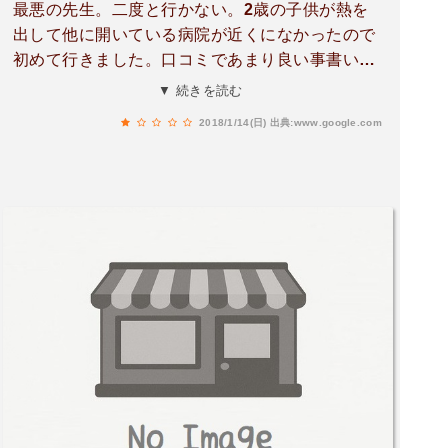
最悪の先生。二度と行かない。2歳の子供が熱を
出して他に開いている病院が近くになかったので
初めて行きました。口コミであまり良い事書いて
ないので不安だったのですがしかたなく…耳垢が
▼ 続きを読む
溜まっているから取ってくれるということになり
2018/1/14(日)
出典:www.google.com
お願いしました。子供も嫌がらず大人しく先生に
身を任せてたのですが途中いきなり痛い痛い‼︎と
嫌がり始め，看護師さんに押さえられながら取り
終えたのですが，耳から垂れるくらい血が出てき
ました。少し突いちゃったかな⁇鼓膜は傷ついて
ないね。と言い薬を塗っていました。悪かったね
と何度か軽い感じで言われただけで最悪です。皆
さん絶対に行かないでください。泣いてもすぐ泣
き止む子が，ずーっと痛い痛い嫌だと泣いていま
した。大事な子供が傷つけられて怒り心頭です。