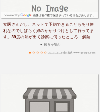
画像は著作権で保護されている場合があります。
女医さんだし、ネットで予約できることもあり便
利なのでしばらく娘のかかりつけとして行ってま
す。39度の熱が出て診察に伺ったところ、解熱剤
いる？といわれ、なんと答えたらいいのかわから
▼ 続きを読む
ずえっと‥と悩むと、いるか要らないか聞いてい
2017/12/15(金)
出典:www.google.com
るんだけど？と、こっちは忙しいんだから早く答
えろ、みたいな言い方をされました。薬を出すか
出さないか、入院するかしないか、そういう判断
をするのが医師では？それを親に提案するのでは
なく、判断を任せるような言い方‥。何より、そ
の冷たい感じがすごく不快でした。かかりつけ、
変えます。