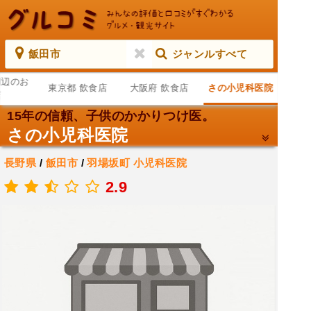
飯田市
ジャンルすべて
周辺のお
東京都 飲食店
大阪府 飲食店
さの小児科医院
店
15年の信頼、子供のかかりつけ医。
さの小児科医院
長野県
/
飯田市
/
羽場坂町
小児科医院
.
2.9