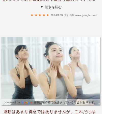
いております。今までなかなかかけなかった汗を
▼ 続きを読む
大量にかくことができ、サウナ好きな私、ヨガだ
2024/12/7(土)
出典:www.google.com
けでは通わなかっただろうけど、衰えた筋肉、ス
トレス発散、運動不足解消、肌のアンチエイジン
グ、ダイエットに兼ね備えたホットヨガに感謝で
す！人気になってきたので、 もう少し広いと有
難いと思います。
画像は著作権で保護されている場合があります。
運動はあまり得意ではありませんが、これだけは