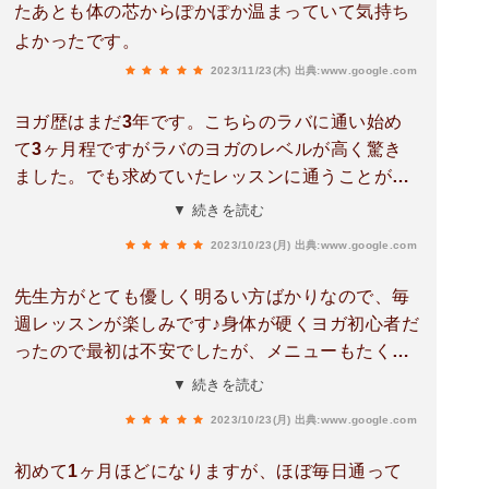
たあとも体の芯からぽかぽか温まっていて気持ち
よかったです。
2023/11/23(木)
出典:www.google.com
ヨガ歴はまだ3年です。こちらのラバに通い始め
て3ヶ月程ですがラバのヨガのレベルが高く驚き
ました。でも求めていたレッスンに通うことがで
き、また、スタッフの方々も親切丁寧でとても満
▼ 続きを読む
足しています。これからも楽しく通います。
2023/10/23(月)
出典:www.google.com
先生方がとても優しく明るい方ばかりなので、毎
週レッスンが楽しみです♪身体が硬くヨガ初心者だ
ったので最初は不安でしたが、メニューもたくさ
んあるので自分にあったレッスンで毎回1時間が
▼ 続きを読む
あっという間です！
2023/10/23(月)
出典:www.google.com
初めて1ヶ月ほどになりますが、ほぼ毎日通って