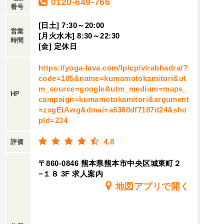
0120-649-766
番号
[日土] 7:30～20:00
営業
[月火水木] 8:30～22:30
時間
[金] 定休日
https://yoga-lava.com/lp/cp/virabhadra/?
code=105&name=kumamotokamitori&ut
m_source=google&utm_medium=maps_
HP
campaign=kumamotokamitori&argument
=zxgEiAwg&dmai=a6360df7187d24&sho
pId=234
4.8
評価
〒860-0846 熊本県熊本市中央区城東町２
−１８ 3F 求人案内
地図アプリで開く