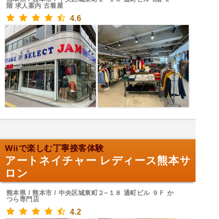
階 求人案内 古着屋
4.6
Wiiで楽しむ丁寧接客体験
アートネイチャー レディース熊本サ
ロン
熊本県 / 熊本市 / 中央区城東町２−１８ 通町ビル ９Ｆ か
つら専門店
4.2