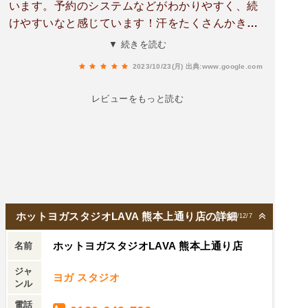
います。予約のシステムなどがわかりやすく、続
けやすいなと感じています！汗をたくさんかきな
がらヨガができるため、足や腕が細くなったと家
▼ 続きを読む
族から言ってもらえて嬉しいです！先生方も皆さ
2023/10/23(月)
出典:www.google.com
んとても優しいです！
レビューをもっと読む
ホットヨガスタジオLAVA 熊本上通り店の詳細
2025/12/7
ホットヨガスタジオLAVA 熊本上通り店
名前
ジャ
ヨガ スタジオ
ンル
電話