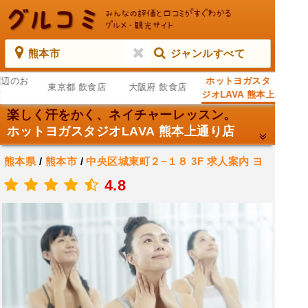
熊本市
ジャンルすべて
周辺のお
ホットヨガスタ
東京都 飲食店
大阪府 飲食店
店
ジオLAVA 熊本上
通り店
楽しく汗をかく、ネイチャーレッスン。
ホットヨガスタジオLAVA 熊本上通り店
熊本県
/
熊本市
/
中央区城東町２−１８ 3F 求人案内
ヨ
ガ スタジオ
4.8
.