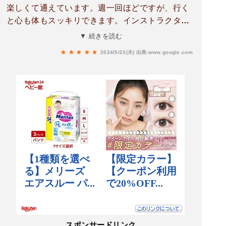
楽しくて通えています。週一回ほどですが、行く
と心も体もスッキリできます。インストラクター
の先生方もみなさん親切で、ここに決めて良かっ
▼ 続きを読む
たなと思います。店内もいつもキレイです。
2024/5/23(木)
出典:www.google.com
スポンサードリンク