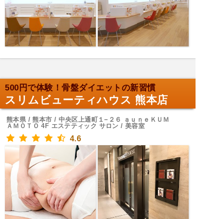
500円で体験！骨盤ダイエットの新習慣
スリムビューティハウス 熊本店
熊本県 / 熊本市 / 中央区上通町１−２６ ａｕｎｅＫＵＭ
ＡＭＯＴＯ 4F エステティック サロン / 美容室
4.6