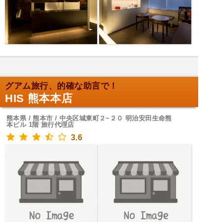
グアム旅行、的確な助言で！
HIS 熊本本店
熊本県 / 熊本市 / 中央区城東町２−２０ 明治安田生命熊
本ビル 1階 旅行代理店
3.6