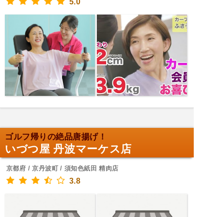
5.0
ゴルフ帰りの絶品唐揚げ！
いづつ屋 丹波マーケス店
京都府 / 京丹波町 / 須知色紙田 精肉店
3.8