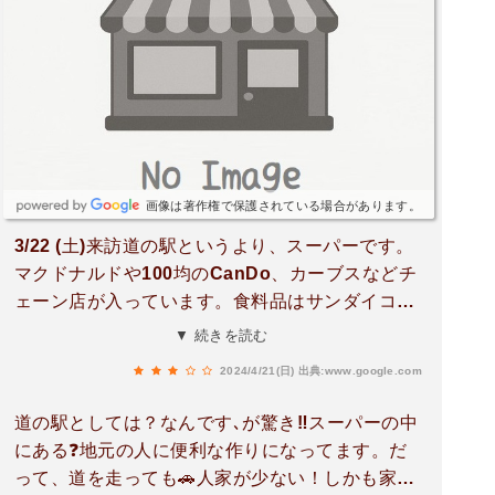
画像は著作権で保護されている場合があります。
3/22 (土)来訪道の駅というより、スーパーです。
マクドナルドや100均のCanDo、カーブスなどチ
ェーン店が入っています。食料品はサンダイコー
です。地元の人は普通にスーパーとして利用して
▼ 続きを読む
いるかもしれませんね。初めての感覚だったので
2024/4/21(日)
出典:www.google.com
面白かったです。機会があればまた訪れます。
道の駅としては？なんです､が驚き‼️スーパーの中
にある❓地元の人に便利な作りになってます。だ
って、道を走っても🚗人家が少ない！しかも家の