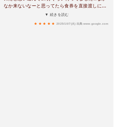
なか来ないなーと思ってたら食券を直接渡しに行
くシステムだと発覚して爆笑渡してからはスピー
▼ 続きを読む
ディーに提供されました。黒豆が練り込まれた蕎
2025/10/7(火)
出典:www.google.com
麦らしいです、美味しかったです、