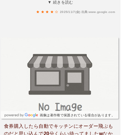
が、SEIYUみたいな感覚(笑)でも面白い(^ω^)たこ
▼ 続きを読む
焼きとお好み焼き食べたけど焼きたてやったらも
2025/11/7(金)
出典:www.google.com
っと美味しかったと思う(^ω^)来てよかった💪
('ω'💪)
画像は著作権で保護されている場合があります。
食券購入したら自動でキッチンにオーダー飛ぶも
のだと思い込んで20分くらい待ってましたwなか