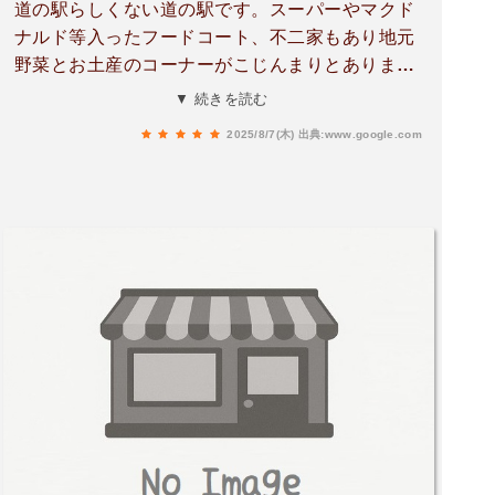
道の駅らしくない道の駅です。スーパーやマクド
ナルド等入ったフードコート、不二家もあり地元
野菜とお土産のコーナーがこじんまりとありま
す。スーパーで買い物して帰りたい方には良いと
▼ 続きを読む
思います。
2025/8/7(木)
出典:www.google.com