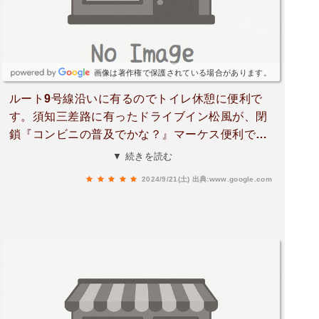
画像は著作権で保護されている場合があります。
ルート9号線沿いに有るのでトイレ休憩に便利で
す。須知三差路に有ったドライブイン松風が、閉
鎖『コンビニの普及でかな？』マーケス便利で
す。トイレもいつもおばちゃんが、綺麗にされて
▼ 続きを読む
います。ありがとうございます。又スーパーマー
2024/9/21(土)
出典:www.google.com
ケットも中に有るのでお昼ご飯、他 買えるので
便利です。＼(^_^)