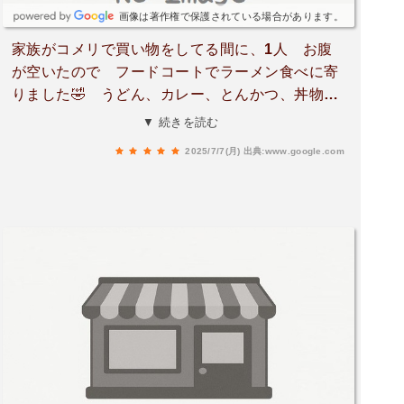
画像は著作権で保護されている場合があります。
家族がコメリで買い物をしてる間に、1人 お腹
が空いたので フードコートでラーメン食べに寄
りました🤣 うどん、カレー、とんかつ、丼物と
メニュー豊富でした。マクドナルド、キャンド
▼ 続きを読む
ゥ、ご当地土産屋、不二家、肉屋、スーパー、薬
2025/7/7(月)
出典:www.google.com
局と何でも揃う感じ（笑）無料 大型駐車場完備
👍