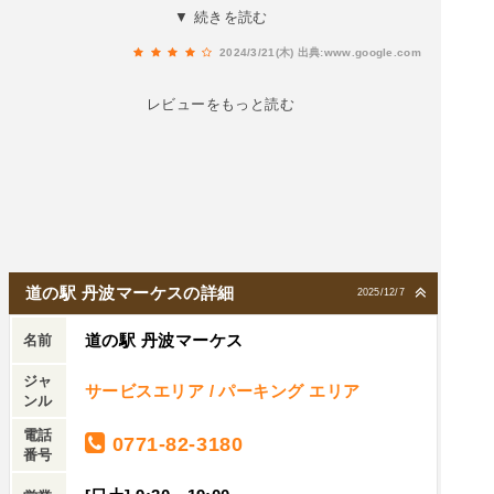
屋根が茅葺きや雪を落とす様に急斜面の屋根！冬
▼ 続きを読む
は・・・といっても今も冬ですが、雪が深いので
2024/3/21(木)
出典:www.google.com
しょう。それにしても､懐かしい日本の景色が続き
ます。
レビューをもっと読む
道の駅 丹波マーケスの詳細
2025/12/7
道の駅 丹波マーケス
名前
ジャ
サービスエリア / パーキング エリア
ンル
電話
0771-82-3180
番号