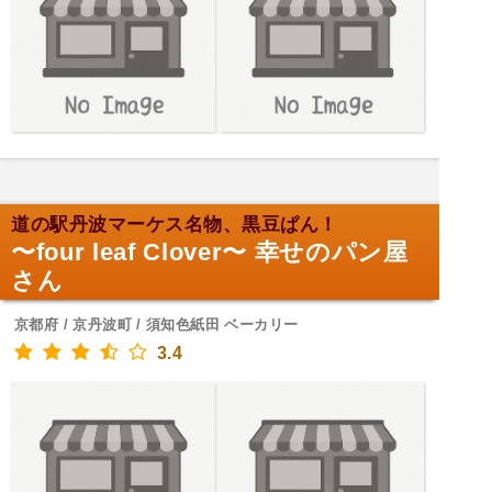
道の駅丹波マーケス名物、黒豆ぱん！
〜four leaf Clover〜 幸せのパン屋
さん
京都府 / 京丹波町 / 須知色紙田 ベーカリー
3.4