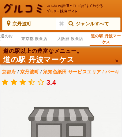
京丹波町
ジャンルすべて
周辺のお
道の駅 丹波マー
東京都 飲食店
大阪府 飲食店
店
ケス
道の駅以上の豊富なメニュー。
道の駅 丹波マーケス
京都府
/
京丹波町
/
須知色紙田
サービスエリア / パーキ
ング エリア
3.4
.