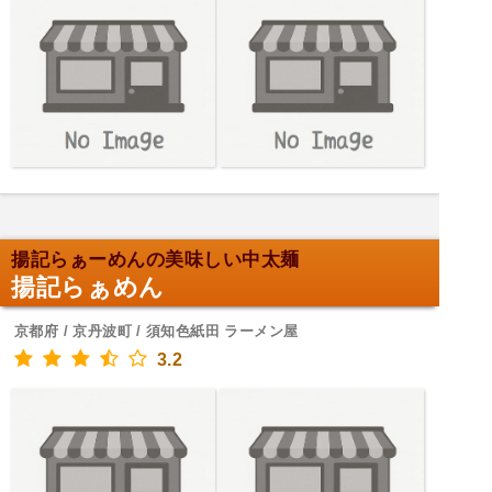
揚記らぁーめんの美味しい中太麺
揚記らぁめん
京都府 / 京丹波町 / 須知色紙田 ラーメン屋
3.2