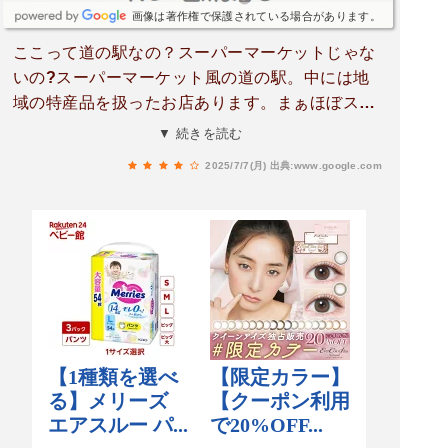
画像は著作権で保護されている場合があります。
ここって道の駅なの？スーパーマーケットじゃな
いの?スーパーマーケット風の道の駅。中には地
域の特産品を扱ったお店あります。まぁほぼスー
パーマーケットですね。コストコ商品の2次販売
▼ 続きを読む
やってました。別棟にに観光案内所がありまし
2025/7/7(月)
出典:www.google.com
た。