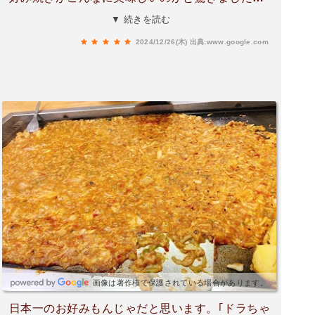
素敵なマスターにみんな出会ってほしいので、是
▼ 続きを読む
非行ってみて欲しいです!
2024/12/26(木)
出典:www.google.com
画像は著作権で保護されている場合があります。
日本一のお好みもんじゃだと思います。｢ドラちゃ