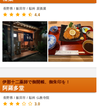
長野県 / 飯田市 / 駄科 居酒屋
4.4
伊那十二薬師で御開帳、御朱印を！
阿羅多堂
長野県 / 飯田市 / 駄科 仏教寺院
3.0