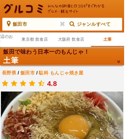
飯田市
ジャンルすべて
周辺のお
東京都 飲食店
大阪府 飲食店
土筆
店
飯田で味わう日本一のもんじゃ！
土筆
長野県
/
飯田市
/
駄科
もんじゃ焼き屋
.
4.8