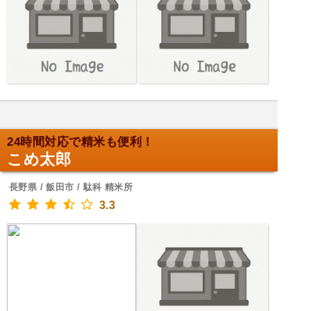
24時間対応で精米も便利！
こめ太郎
長野県 / 飯田市 / 駄科 精米所
3.3