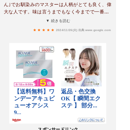
ん｣でお馴染みのマスターは人柄がとても良く、偉
大な人です。味は言うまでもなく今までで一番美
味しいお好みもんじゃでした。また行く、という
▼ 続きを読む
か一生行きます。
2024/11/26(火)
出典:www.google.com
スポンサードリンク