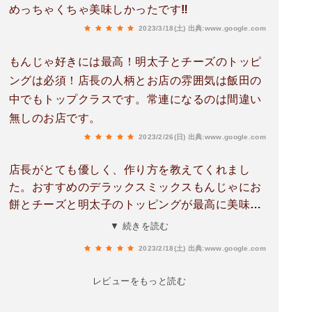
めっちゃくちゃ美味しかったです‼️
2023/3/18(土)
出典:www.google.com
もんじゃ好きには最高！明太子とチーズのトッピ
ングは必須！店長の人柄とお店の雰囲気は飯田の
中でもトップクラスです。常連になるのは間違い
無しのお店です。
2023/2/26(日)
出典:www.google.com
店長がとても優しく、作り方を教えてくれまし
た。おすすめのデラックスミックスもんじゃにお
餅とチーズと明太子のトッピングが最高に美味し
かったです。予約制と知らずに行ってしまったの
▼ 続きを読む
ですが、次回は予約して行こうと思います！
2023/2/18(土)
出典:www.google.com
レビューをもっと読む