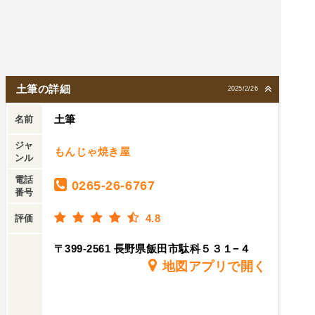
土筆の詳細
2025/2/26
土筆
名前
ジャ
もんじゃ焼き屋
ンル
電話
0265-26-6767
番号
4.8
評価
〒399-2561 長野県飯田市駄科５３１−４
地図アプリで開く