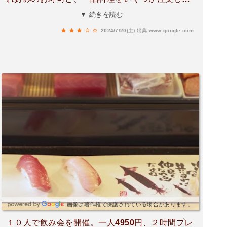
した。そのうち、はじめて頼んでみたイカの天ぷ
▼ 続きを読む
らが、とても美味しかったです。レギュラーサイ
2024/7/20(土)
出典:www.google.com
ズをお願いしましたが、かなりの大盛。揚げたて
アツアツ、サクサク、中のイカはふんわりで、ち
ょっと感動しました。
画像は著作権で保護されている場合があります。
１０人で飲み会を開催。一人4950円、２時間プレ