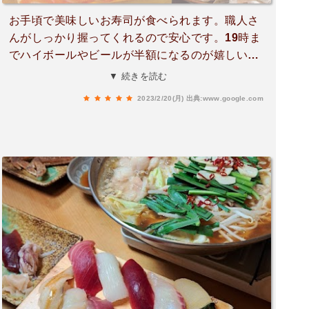
お手頃で美味しいお寿司が食べられます。職人さ
んがしっかり握ってくれるので安心です。19時ま
でハイボールやビールが半額になるのが嬉しいで
すね♪お寿司以外のメニューもどれも美味しかった
▼ 続きを読む
ですよ！
2023/2/20(月)
出典:www.google.com