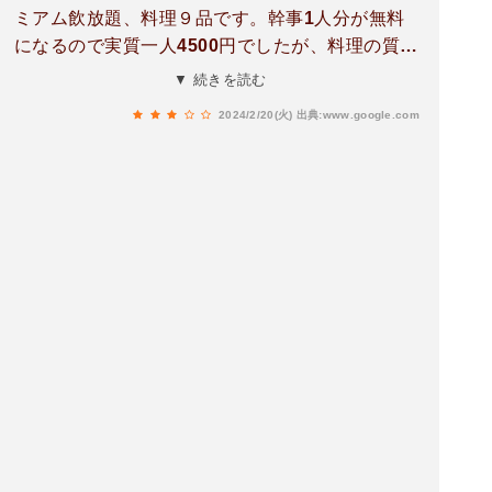
ミアム飲放題、料理９品です。幹事1人分が無料
になるので実質一人4500円でしたが、料理の質は
良いのですが量が少ないかな。もうちょっと多い
▼ 続きを読む
と良いけど。
2024/2/20(火)
出典:www.google.com