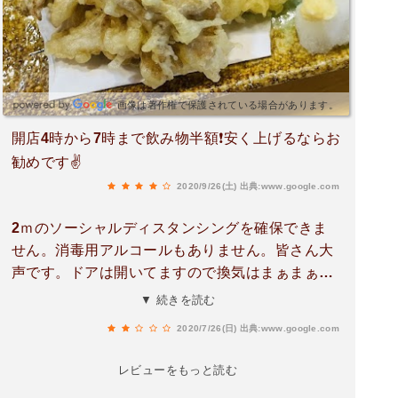
画像は著作権で保護されている場合があります。
開店4時から7時まで飲み物半額❗️安く上げるならお
勧めです✌️
2020/9/26(土)
出典:www.google.com
2ｍのソーシャルディスタンシングを確保できま
せん。消毒用アルコールもありません。皆さん大
声です。ドアは開いてますので換気はまぁまぁ。
恐ろしいです。シャリは酢飯ではないので寿司で
▼ 続きを読む
はないです。
2020/7/26(日)
出典:www.google.com
レビューをもっと読む