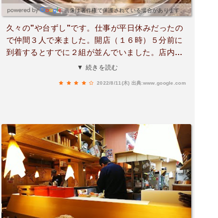
画像は著作権で保護されている場合があります。
久々の”や台ずし”です。仕事が平日休みだったの
で仲間３人で来ました。開店（１６時）５分前に
到着するとすでに２組が並んでいました。店内に
入ってまずは生ビールで乾杯！このお店は、寿司
▼ 続きを読む
が美味しいので毎回人数に合わせて寿司盛を頼み
2022/8/11(木)
出典:www.google.com
ますが、「イカの天ぷら」や「じゃがいもパリパ
リサラダ」などなど居酒屋メニューも豊富で美味
しいものがたくさんあります。テーブルのほか
に、掘りごたつタイプの小上がりもあるので小さ
な子供連れでも落ち着いて楽しめると思います。
なお、個人的には日本酒が好きなのでもう少し種
類をそろえてほしいな～～。ごちそうさまでし
た。また伺います。