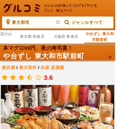
東大和市
ジャンルすべて
周辺のお
や台ずし 東大和
東京都 飲食店
大阪府 飲食店
店
市駅前町
本マグロ99円、夜の寿司宴！
や台ずし 東大和市駅前町
東京都
/
東大和市
/
向原
居酒屋
.
3.6