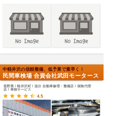
中軽井沢の信頼整備、低予算で素早く！
民間車検場 合資会社武田モータース
長野県 / 軽井沢町 / 追分 自動車修理・整備店 / 保険代理
店 / 車検サービス
4.5