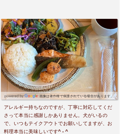
ようと思っています。「caféふつう」というネー
ミングはなかなかユニークです。オーガニックで
健康に良さそうなメニューが趣のある食器で頂け
る様ですね。私的には、玄米や雑穀のスパイスカ
レーがとても気になります。営業日に注意しない
と日曜日と平日も不定期でお休みがあるので事前
にチェックした方が良いと思います。追分駅正面
の坂を少し登った辺りで歩きでも直ぐに到着しま
す。今度行ったら追加で投稿したいと思います。
画像は著作権で保護されている場合があります。
アレルギー持ちなのですが、丁寧に対応してくだ
さって本当に感謝しかありません。犬がいるの
で、いつもテイクアウトでお願いしてますが、お
料理本当に美味しいです^ - ^