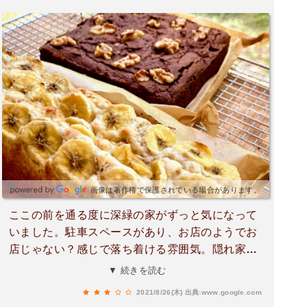
画像は著作権で保護されている場合があります。
ここの前を通る度に深緑の家がずっと気になって
いました。駐車スペースがあり、お店のようでお
店じゃない？感じで落ち着ける雰囲気。隠れ家感
も少しあっていいと思います。コロナ禍もありな
▼ 続きを読む
かなかオープン出来なかった感じでしたが、やっ
2021/8/26(木)
出典:www.google.com
とオープンされた様なので、近々早速出かけてみ