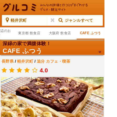
軽井沢町
ジャンルすべて
周辺のお
東京都 飲食店
大阪府 飲食店
CAFE ふつう
店
深緑の家で満腹体験！
CAFE ふつう
長野県
/
軽井沢町
/
追分
カフェ・喫茶
.
4.0