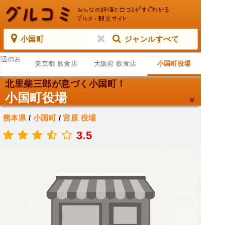
小国町
ジャンルすべて
周辺のお
東京都 飲食店
大阪府 飲食店
小国町役場
店
北里柴三郎が息づく小国町！
小国町役場
熊本県
/
小国町
/
宮原
役場
.
3.5