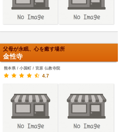
父母が永眠、心を癒す場所
金性寺
熊本県 / 小国町 / 宮原 仏教寺院
4.7