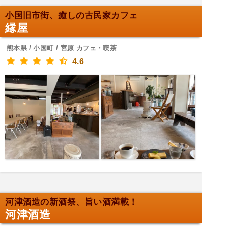
小国旧市街、癒しの古民家カフェ
縁屋
熊本県 / 小国町 / 宮原 カフェ・喫茶
4.6
河津酒造の新酒祭、旨い酒満載！
河津酒造