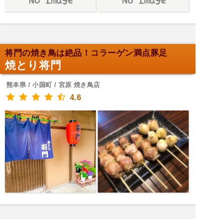
将門の焼き鳥は絶品！コラーゲン満点豚足
焼とり将門
熊本県 / 小国町 / 宮原 焼き鳥店
4.6