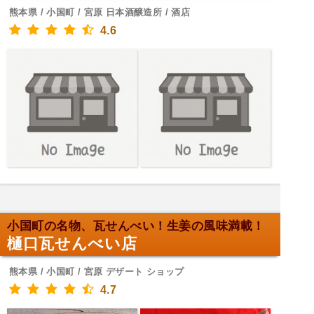
熊本県 / 小国町 / 宮原 日本酒醸造所 / 酒店
4.6
小国町の名物、瓦せんべい！生姜の風味満載！
樋口瓦せんべい店
熊本県 / 小国町 / 宮原 デザート ショップ
4.7