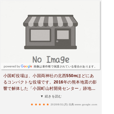
画像は著作権で保護されている場合があります。
小国町役場は、小国両神社の北西550mほどにあ
るコンパクトな役場です。2016年の熊本地震の影
響で解体した「小国町山村開発センター」跡地に
新しく庁舎コミュニティ棟が2019年に完成しまし
▼ 続きを読む
た。小国町は、1889年、町村制実施により黒淵
2020/8/31(月)
出典:www.google.com
村、宮原村、上田村、下城村、西里村、北里村が
合併し北小国村として発足し、1935年、北小国村