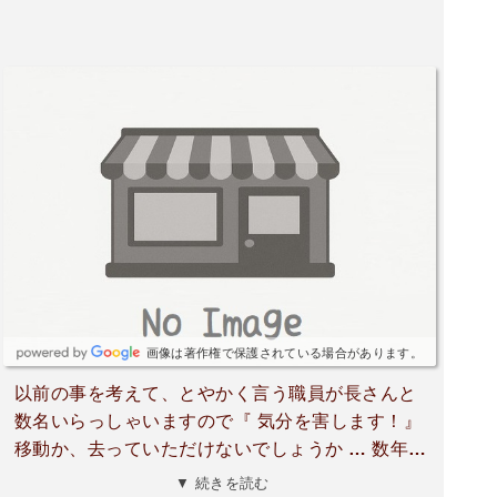
画像は著作権で保護されている場合があります。
以前の事を考えて、とやかく言う職員が長さんと
数名いらっしゃいますので『 気分を害します！』
移動か、去っていただけないでしょうか … 数年前
は、2 〜 3回 終了（ 4度目の心に残っているの
▼ 続きを読む