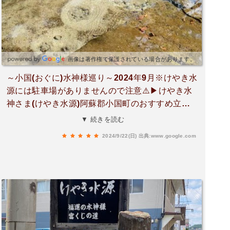
画像は著作権で保護されている場合があります。
～小国(おぐに)水神様巡り～2024年9月※けやき水
源には駐車場がありませんので注意⚠️▶けやき水
神さま(けやき水源)阿蘇郡小国町のおすすめ立ち
寄りスポット。水底から勢いよく水が湧いている
▼ 続きを読む
のがわかります。冷たくてとても綺麗な水の中で
2024/9/22(日)
出典:www.google.com
は小さな魚がたくさん泳いでいました。水中の美
しさにびっくり。水は直接池から汲むしかなさそ
う。水面に虫もいて飲用するには衛生的に微妙で
す。▶鏡ヶ池水神さま(鏡ヶ池)▶静川水神さま(富
くじ公園)3つの水神様を歩いて散策して所要時間1
5分～20分。杖立川沿いに遊歩道があり、けやき
水源から富くじ六花園まで繋がっています。※無