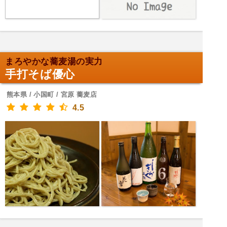
まろやかな蕎麦湯の実力
手打そば優心
熊本県 / 小国町 / 宮原 蕎麦店
4.5