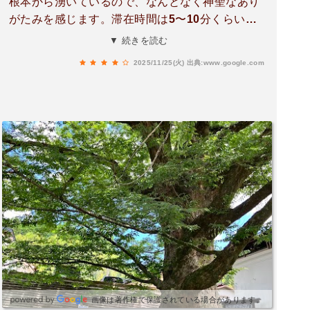
根本から湧いているので、なんとなく神聖なあり
がたみを感じます。滞在時間は5〜10分くらい。
駐車場などはないのですが、近くに小国両神社が
▼ 続きを読む
ありますので、そちらに参拝したついでに立ち寄
2025/11/25(火)
出典:www.google.com
るのがいいと思います。
画像は著作権で保護されている場合があります。