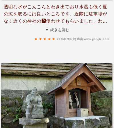
透明な水がこんこんとわき出ており水温も低く夏
の涼を取るには良いところです。近隣に駐車場が
なく近くの神社の🅿️使わせてもらいました、わき
出る泉の横には樹齢1000年と言われるけやきがあ
▼ 続きを読む
り圧巻です、あまり大きな所ではありません。
2025/9/16(火)
出典:www.google.com