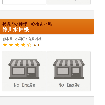
秘境の水神様、心地よい風
静川水神様
熊本県 / 小国町 / 宮原 神社
4.0