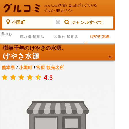
小国町
ジャンルすべて
周辺のお
東京都 飲食店
大阪府 飲食店
けやき水源
店
樹齢千年のけやきの水源。
けやき水源
熊本県
/
小国町
/
宮原
観光名所
.
4.3