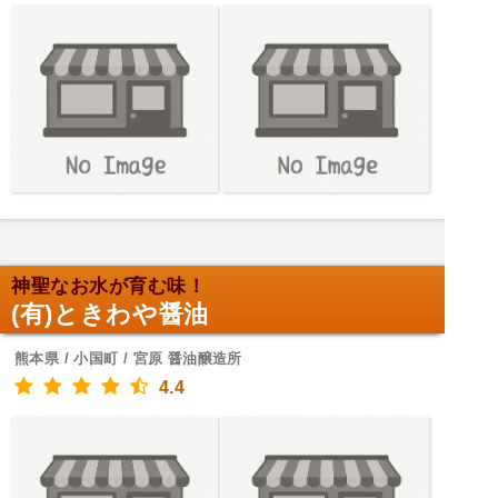
神聖なお水が育む味！
(有)ときわや醤油
熊本県 / 小国町 / 宮原 醤油醸造所
4.4