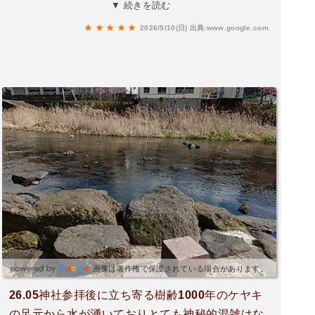
が、民家が映り込むのは仕方がないところ水属性
▼ 続きを読む
の人なら来て損はなしご近所の猫さんもふらふら
2026/5/10(日)
出典:www.google.com
していました宮原一番街駐車場か、けやき水源駐
車場が使えます。
画像は著作権で保護されている場合があります。
26.05神社参拝後に立ち寄る樹齢1000年のケヤキ
の足元から水が湧いておりとても神秘的混雑はな