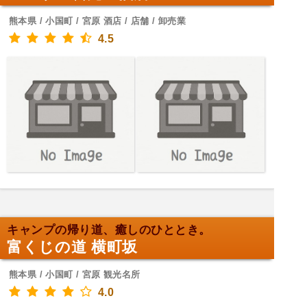
熊本県 / 小国町 / 宮原 酒店 / 店舗 / 卸売業
4.5
キャンプの帰り道、癒しのひととき。
富くじの道 横町坂
熊本県 / 小国町 / 宮原 観光名所
4.0