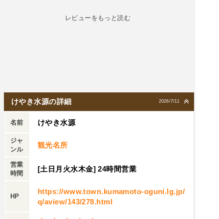
レビューをもっと読む
けやき水源の詳細
2026/7/11
けやき水源
名前
ジャ
観光名所
ンル
営業
[土日月火水木金] 24時間営業
時間
https://www.town.kumamoto-oguni.lg.jp/
HP
q/aview/143/278.html