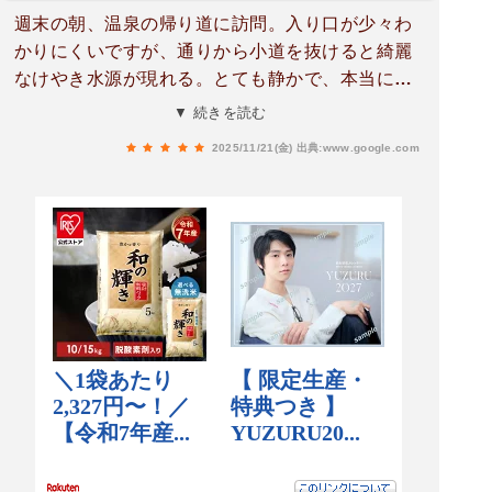
週末の朝、温泉の帰り道に訪問。入り口が少々わ
かりにくいですが、通りから小道を抜けると綺麗
なけやき水源が現れる。とても静かで、本当に綺
麗で落ち着く。水源から根を生やすけやきは樹齢
▼ 続きを読む
1000年とも言われ、圧巻である。水源から湧き出
2025/11/21(金)
出典:www.google.com
る水は、透明感がすごく、小さな魚もたくさん集
まっている。小国郷の福運三社（小国両神社・け
やき水源・鏡ヶ池）は金運アップのご利益もある
とのこと。駐車場は小国両神社か、水源の先に公
園の駐車場あり。