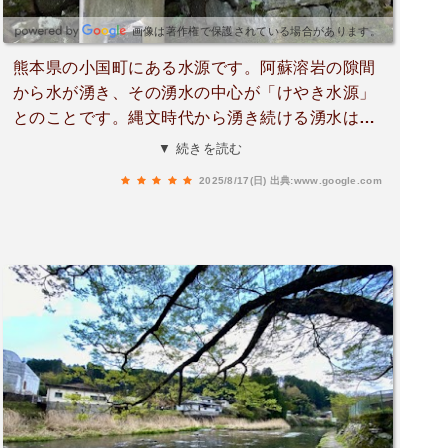
画像は著作権で保護されている場合があります。
熊本県の小国町にある水源です。阿蘇溶岩の隙間
から水が湧き、その湧水の中心が「けやき水源」
とのことです。縄文時代から湧き続ける湧水はと
ても神秘的な雰囲気で、地面からポコポコ湧き出
▼ 続きを読む
る様は見ていて飽きません。立派なけやきの木も
2025/8/17(日)
出典:www.google.com
鎮座しており、厳かな空気に包まれて癒されま
す。水も透明で、真夏にも関わらず、とても冷た
くて気持ちいいです。気のせいかもしれません
が、触ったら皮膚がツルツルする感触がありま
す。道の駅小国側から向かった際に、左手に駐車
場がありますし、けやき水源入口の50メートル手
前の右側に「けやき公園」があり、そこにも駐車
することが出来ます。