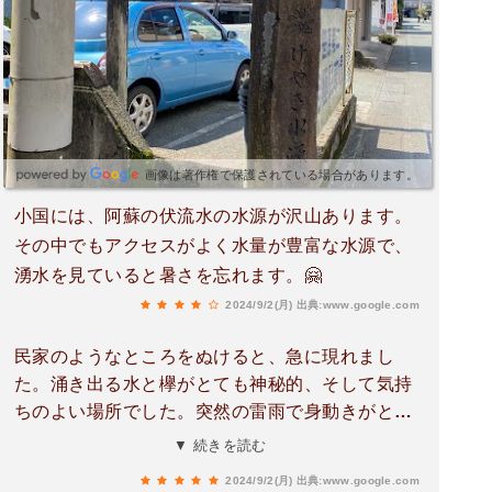
料駐車場が2ヶ所あります。どちらの駐車場もGo
ogleマップで出てこないのですが、水神様巡りの
パンフレットに書いてあるので写真のせます。鏡
ヶ池に近いのは【佐藤理容館】の横にある駐車
場。杖立川沿いにある【富くじ六花園】の駐車場
にも停められます。
画像は著作権で保護されている場合があります。
小国には、阿蘇の伏流水の水源が沢山あります。
その中でもアクセスがよく水量が豊富な水源で、
湧水を見ていると暑さを忘れます。🤗
2024/9/2(月)
出典:www.google.com
民家のようなところをぬけると、急に現れまし
た。涌き出る水と欅がとても神秘的、そして気持
ちのよい場所でした。突然の雷雨で身動きがとれ
なかったので欅の下で雨宿りさせていただきまし
▼ 続きを読む
た。来年もまた訪れたいです。
2024/9/2(月)
出典:www.google.com