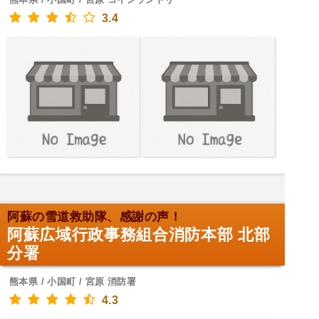
3.4
阿蘇の雪道救助隊、感謝の声！
阿蘇広域行政事務組合消防本部 北部
分署
熊本県 / 小国町 / 宮原 消防署
4.3