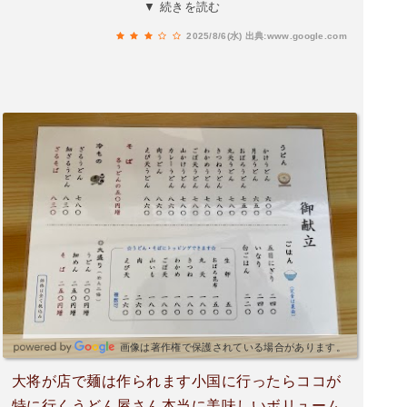
こは、少し硬めかな。出汁は、美味しいですし、
▼ 続きを読む
ごぼう天沢山入ってました。店主の方と女性1人
2025/8/6(水)
出典:www.google.com
で切り盛りされてるようで、女性は、テキパキ
と、片付け、給仕され、対応も丁寧です。昼食時
間帯だったので、次々と来店客。近くには、洋食
屋や、定食屋等も有りましたが、どこも、お客さ
んが入ってなかったのをみると、ここは、人気な
のかな？ご馳走様でした。
画像は著作権で保護されている場合があります。
大将が店で麺は作られます小国に行ったらココが
特に行くうどん屋さん本当に美味しいボリューム