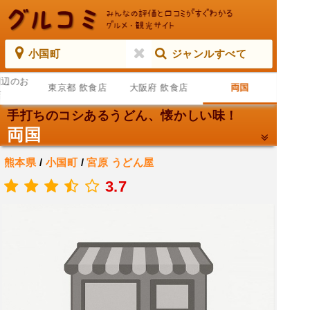
小国町
ジャンルすべて
周辺のお
東京都 飲食店
大阪府 飲食店
両国
店
手打ちのコシあるうどん、懐かしい味！
両国
熊本県
/
小国町
/
宮原
うどん屋
.
3.7