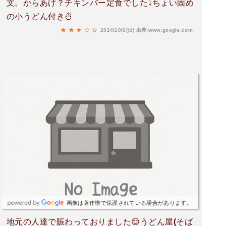
文。からあげ？チキンバー定食でした⤵️ちょい固め
の小うどん付き🍜
2024/10/6(日)
出典:www.google.com
画像は著作権で保護されている場合があります。
地元の人達で賑わっておりました😌うどん屋(そば